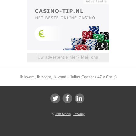
Uw advertentie hier? Mail ons
Ik kwam, ik zocht, ik vond - Julius Caesar / 47 v.Chr. ;)
©
JBB Media
|
Privacy