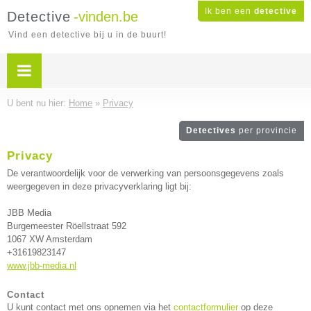
Ik ben een
detective
Detective
-vinden.be
Vind een detective bij u in de buurt!
U bent nu hier:
Home
»
Privacy
Detectives
per provincie
Privacy
De verantwoordelijk voor de verwerking van persoonsgegevens zoals
weergegeven in deze privacyverklaring ligt bij:
JBB Media
Burgemeester Röellstraat 592
1067 XW Amsterdam
+31619823147
www.jbb-media.nl
Contact
U kunt contact met ons opnemen via het
contactformulier
op deze