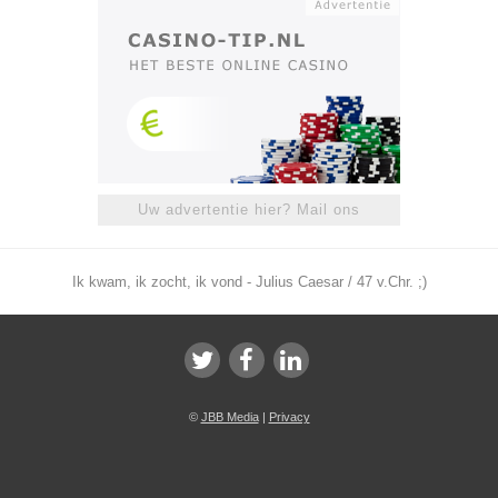
Uw advertentie hier? Mail ons
Ik kwam, ik zocht, ik vond - Julius Caesar / 47 v.Chr. ;)
©
JBB Media
|
Privacy