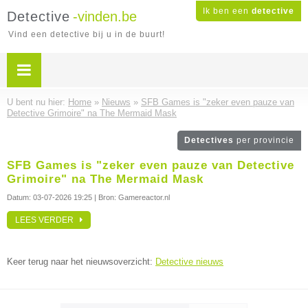
Ik ben een
detective
Detective
-vinden.be
Vind een detective bij u in de buurt!
U bent nu hier:
Home
»
Nieuws
»
SFB Games is "zeker even pauze van
Detective Grimoire" na The Mermaid Mask
Detectives
per provincie
SFB Games is "zeker even pauze van Detective
Grimoire" na The Mermaid Mask
Datum:
03-07-2026 19:25
| Bron: Gamereactor.nl
LEES VERDER
Keer terug naar het nieuwsoverzicht:
Detective nieuws