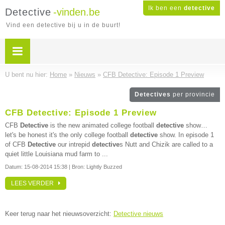
Ik ben een
detective
Detective
-vinden.be
Vind een detective bij u in de buurt!
U bent nu hier:
Home
»
Nieuws
»
CFB Detective: Episode 1 Preview
Detectives
per provincie
CFB Detective: Episode 1 Preview
CFB
Detective
is the new animated college football
detective
show…
let's be honest it's the only college football
detective
show. In episode 1
of CFB
Detective
our intrepid
detective
s Nutt and Chizik are called to a
quiet little Louisiana mud farm to ...
Datum:
15-08-2014 15:38
| Bron: Lightly Buzzed
LEES VERDER
Keer terug naar het nieuwsoverzicht:
Detective nieuws