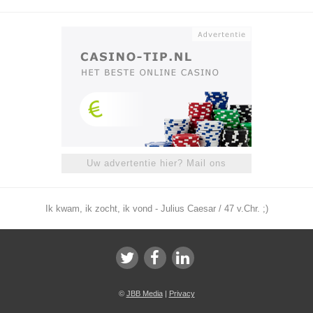
Uw advertentie hier? Mail ons
Ik kwam, ik zocht, ik vond - Julius Caesar / 47 v.Chr. ;)
©
JBB Media
|
Privacy