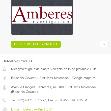
BEKIJK VOLLEDIG PROFIEL
Detective Privé ECI
Niet gevestigd in de plaats Vivegnis en in de provincie Luik.
Brussels-Gewest
»
Sint Jans Molenbeek
|
Google maps
▼
Avenue François Sebrechts, 61
,
1080
Sint Jans Molenbeek
(
Brussels-Gewest
)
Tel:
+32(0) 471 55 16 77
, Fax:
-
, BTW-nr:
14.0635.04
E-mail › Detective Privé ECI