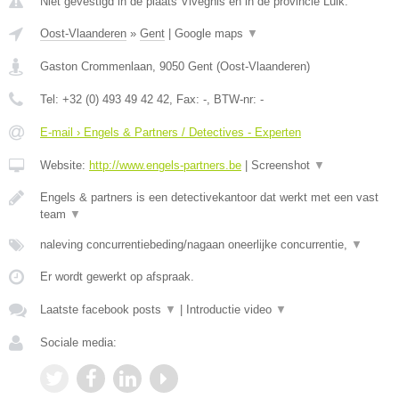
Niet gevestigd in de plaats Vivegnis en in de provincie Luik.
Oost-Vlaanderen
»
Gent
|
Google maps
▼
Gaston Crommenlaan
,
9050
Gent
(
Oost-Vlaanderen
)
Tel:
+32 (0) 493 49 42 42
, Fax:
-
, BTW-nr:
-
E-mail › Engels & Partners / Detectives - Experten
Website:
http://www.engels-partners.be
|
Screenshot
▼
Engels & partners is een detectivekantoor dat werkt met een vast
team
▼
naleving concurrentiebeding/nagaan oneerlijke concurrentie,
▼
Er wordt gewerkt op afspraak.
Laatste facebook posts
▼
|
Introductie video
▼
Sociale media: