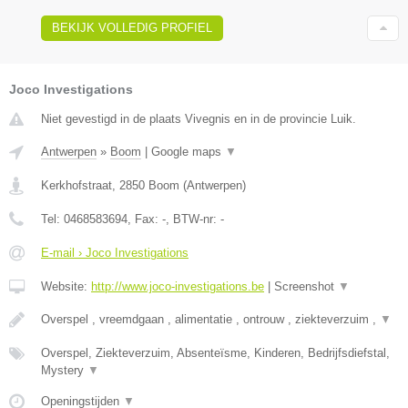
BEKIJK VOLLEDIG PROFIEL
Joco Investigations
Niet gevestigd in de plaats Vivegnis en in de provincie Luik.
Antwerpen
»
Boom
|
Google maps
▼
Kerkhofstraat
,
2850
Boom
(
Antwerpen
)
Tel:
0468583694
, Fax:
-
, BTW-nr:
-
E-mail › Joco Investigations
Website:
http://www.joco-investigations.be
|
Screenshot
▼
Overspel , vreemdgaan , alimentatie , ontrouw , ziekteverzuim ,
▼
Overspel, Ziekteverzuim, Absenteïsme, Kinderen, Bedrijfsdiefstal,
Mystery
▼
Openingstijden
▼