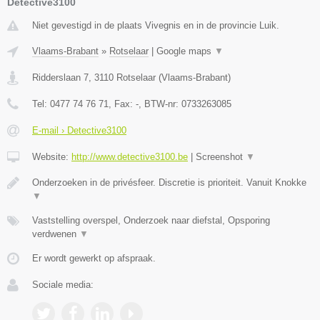
Detective3100
Niet gevestigd in de plaats Vivegnis en in de provincie Luik.
Vlaams-Brabant
»
Rotselaar
|
Google maps
▼
Ridderslaan 7
,
3110
Rotselaar
(
Vlaams-Brabant
)
Tel:
0477 74 76 71
, Fax:
-
, BTW-nr:
0733263085
E-mail › Detective3100
Website:
http://www.detective3100.be
|
Screenshot
▼
Onderzoeken in de privésfeer. Discretie is prioriteit. Vanuit Knokke
▼
Vaststelling overspel, Onderzoek naar diefstal, Opsporing
verdwenen
▼
Er wordt gewerkt op afspraak.
Sociale media: