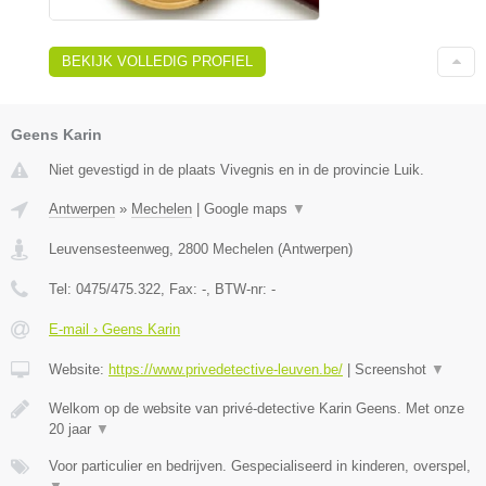
BEKIJK VOLLEDIG PROFIEL
Geens Karin
Niet gevestigd in de plaats Vivegnis en in de provincie Luik.
Antwerpen
»
Mechelen
|
Google maps
▼
Leuvensesteenweg
,
2800
Mechelen
(
Antwerpen
)
Tel:
0475/475.322
, Fax:
-
, BTW-nr:
-
E-mail › Geens Karin
Website:
https://www.privedetective-leuven.be/
|
Screenshot
▼
Welkom op de website van privé-detective Karin Geens. Met onze
20 jaar
▼
Voor particulier en bedrijven. Gespecialiseerd in kinderen, overspel,