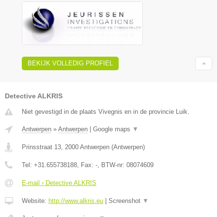
BEKIJK VOLLEDIG PROFIEL
Detective ALKRIS
Niet gevestigd in de plaats Vivegnis en in de provincie Luik.
Antwerpen
»
Antwerpen
|
Google maps
▼
Prinsstraat 13
,
2000
Antwerpen
(
Antwerpen
)
Tel:
+31.655738188
, Fax:
-
, BTW-nr:
08074609
E-mail › Detective ALKRIS
Website:
http://www.alkris.eu
|
Screenshot
▼