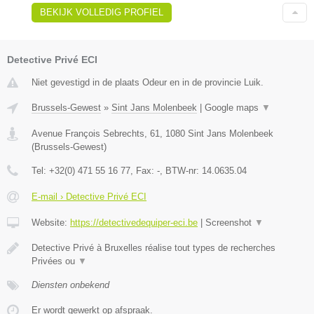
BEKIJK VOLLEDIG PROFIEL
Detective Privé ECI
Niet gevestigd in de plaats Odeur en in de provincie Luik.
Brussels-Gewest
»
Sint Jans Molenbeek
|
Google maps
▼
Avenue François Sebrechts, 61
,
1080
Sint Jans Molenbeek
(
Brussels-Gewest
)
Tel:
+32(0) 471 55 16 77
, Fax:
-
, BTW-nr:
14.0635.04
E-mail › Detective Privé ECI
Website:
https://detectivedequiper-eci.be
|
Screenshot
▼
Detective Privé à Bruxelles réalise tout types de recherches
Privées ou
▼
Diensten onbekend
Er wordt gewerkt op afspraak.