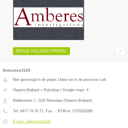
BEKIJK VOLLEDIG PROFIEL
Detective3100
Niet gevestigd in de plaats Odeur en in de provincie Luik.
Vlaams-Brabant
»
Rotselaar
|
Google maps
▼
Ridderslaan 7
,
3110
Rotselaar
(
Vlaams-Brabant
)
Tel:
0477 74 76 71
, Fax:
-
, BTW-nr:
0733263085
E-mail › Detective3100