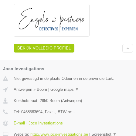
BEKIJK VOLLEDIG PROFIEL
Joco Investigations
Niet gevestigd in de plaats Odeur en in de provincie Luik.
Antwerpen
»
Boom
|
Google maps
▼
Kerkhofstraat
,
2850
Boom
(
Antwerpen
)
Tel:
0468583694
, Fax:
-
, BTW-nr:
-
E-mail › Joco Investigations
Website:
http://www.joco-investigations.be
|
Screenshot
▼