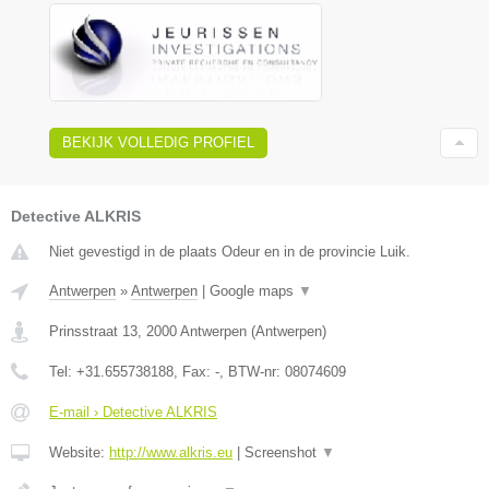
BEKIJK VOLLEDIG PROFIEL
Detective ALKRIS
Niet gevestigd in de plaats Odeur en in de provincie Luik.
Antwerpen
»
Antwerpen
|
Google maps
▼
Prinsstraat 13
,
2000
Antwerpen
(
Antwerpen
)
Tel:
+31.655738188
, Fax:
-
, BTW-nr:
08074609
E-mail › Detective ALKRIS
Website:
http://www.alkris.eu
|
Screenshot
▼