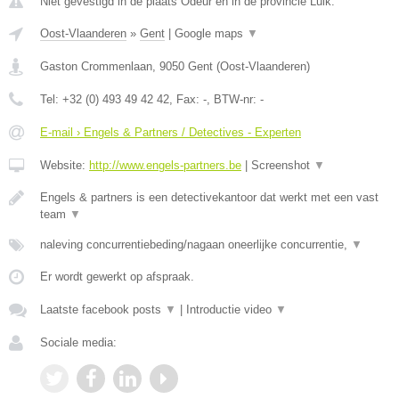
Niet gevestigd in de plaats Odeur en in de provincie Luik.
Oost-Vlaanderen
»
Gent
|
Google maps
▼
Gaston Crommenlaan
,
9050
Gent
(
Oost-Vlaanderen
)
Tel:
+32 (0) 493 49 42 42
, Fax:
-
, BTW-nr:
-
E-mail › Engels & Partners / Detectives - Experten
Website:
http://www.engels-partners.be
|
Screenshot
▼
Engels & partners is een detectivekantoor dat werkt met een vast
team
▼
naleving concurrentiebeding/nagaan oneerlijke concurrentie,
▼
Er wordt gewerkt op afspraak.
Laatste facebook posts
▼
|
Introductie video
▼
Sociale media: