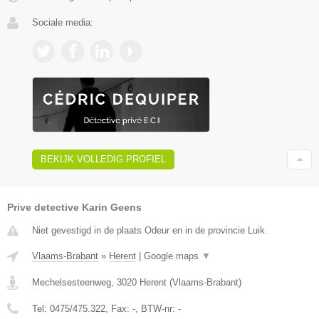
Sociale media:
BEKIJK VOLLEDIG PROFIEL
Prive detective Karin Geens
Niet gevestigd in de plaats Odeur en in de provincie Luik.
Vlaams-Brabant
»
Herent
|
Google maps
▼
Mechelsesteenweg
,
3020
Herent
(
Vlaams-Brabant
)
Tel:
0475/475.322
, Fax:
-
, BTW-nr:
-