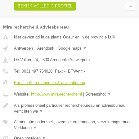
BEKIJK VOLLEDIG PROFIEL
Mira recherche & adviesbureau
Niet gevestigd in de plaats Odeur en in de provincie Luik.
Antwerpen
»
Arendonk
|
Google maps
▼
De Valken 24
,
2300
Arendonk
(
Antwerpen
)
Tel:
0031 497 764020
, Fax:
-
, BTW-nr:
-
E-mail › Mira recherche & adviesbureau
Website:
http://www.mira-recherche.nl
|
Screenshot
▼
Als professioneel particulier recherchebureau en adviesbureau
verrichten we
▼
Alimentatie onderzoek, overspel vreemdgaan, verzekeringsfraude,
Verklaring
▼
Openingstijden
▼