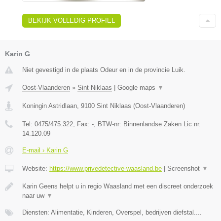
BEKIJK VOLLEDIG PROFIEL
Karin G
Niet gevestigd in de plaats Odeur en in de provincie Luik.
Oost-Vlaanderen
»
Sint Niklaas
|
Google maps
▼
Koningin Astridlaan
,
9100
Sint Niklaas
(
Oost-Vlaanderen
)
Tel:
0475/475.322
, Fax:
-
, BTW-nr:
Binnenlandse Zaken Lic nr.
14.120.09
E-mail › Karin G
Website:
https://www.privedetective-waasland.be
|
Screenshot
▼
Karin Geens helpt u in regio Waasland met een discreet onderzoek
naar uw
▼
Diensten: Alimentatie, Kinderen, Overspel, bedrijven diefstal....