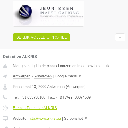
BEKIJK VOLLEDIG PROFIEL
Detective ALKRIS
Niet gevestigd in de plaats Lontzen en in de provincie Luik.
Antwerpen
»
Antwerpen
|
Google maps
▼
Prinsstraat 13
,
2000
Antwerpen
(
Antwerpen
)
Tel:
+31.655738188
, Fax:
-
, BTW-nr:
08074609
E-mail › Detective ALKRIS
Website:
http://www.alkris.eu
|
Screenshot
▼