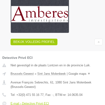
BEKIJK VOLLEDIG PROFIEL
Detective Privé ECI
Niet gevestigd in de plaats Lontzen en in de provincie Luik.
Brussels-Gewest
»
Sint Jans Molenbeek
|
Google maps
▼
Avenue François Sebrechts, 61
,
1080
Sint Jans Molenbeek
(
Brussels-Gewest
)
Tel:
+32(0) 471 55 16 77
, Fax:
-
, BTW-nr:
14.0635.04
E-mail › Detective Privé ECI