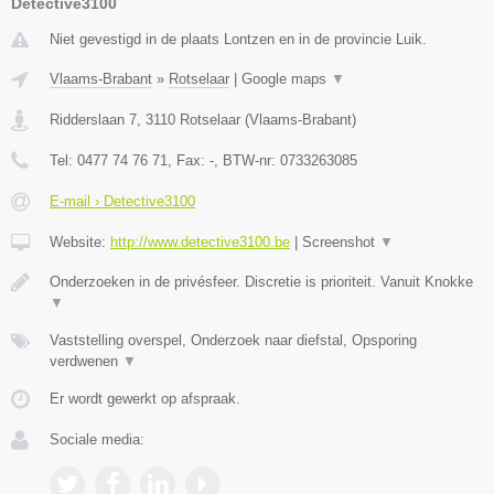
Detective3100
Niet gevestigd in de plaats Lontzen en in de provincie Luik.
Vlaams-Brabant
»
Rotselaar
|
Google maps
▼
Ridderslaan 7
,
3110
Rotselaar
(
Vlaams-Brabant
)
Tel:
0477 74 76 71
, Fax:
-
, BTW-nr:
0733263085
E-mail › Detective3100
Website:
http://www.detective3100.be
|
Screenshot
▼
Onderzoeken in de privésfeer. Discretie is prioriteit. Vanuit Knokke
▼
Vaststelling overspel, Onderzoek naar diefstal, Opsporing
verdwenen
▼
Er wordt gewerkt op afspraak.
Sociale media: