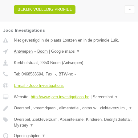
BEKIJK VOLLEDIG PROFIEL
Joco Investigations
Niet gevestigd in de plaats Lontzen en in de provincie Luik.
Antwerpen
»
Boom
|
Google maps
▼
Kerkhofstraat
,
2850
Boom
(
Antwerpen
)
Tel:
0468583694
, Fax:
-
, BTW-nr:
-
E-mail › Joco Investigations
Website:
http://www.joco-investigations.be
|
Screenshot
▼
Overspel , vreemdgaan , alimentatie , ontrouw , ziekteverzuim ,
▼
Overspel, Ziekteverzuim, Absenteïsme, Kinderen, Bedrijfsdiefstal,
Mystery
▼
Openingstijden
▼