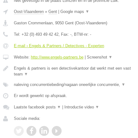
Niet gevestigd in de plaats Lontzen en in de provincie Luik.
Oost-Vlaanderen
»
Gent
|
Google maps
▼
Gaston Crommenlaan
,
9050
Gent
(
Oost-Vlaanderen
)
Tel:
+32 (0) 493 49 42 42
, Fax:
-
, BTW-nr:
-
E-mail › Engels & Partners / Detectives - Experten
Website:
http://www.engels-partners.be
|
Screenshot
▼
Engels & partners is een detectivekantoor dat werkt met een vast
team
▼
naleving concurrentiebeding/nagaan oneerlijke concurrentie,
▼
Er wordt gewerkt op afspraak.
Laatste facebook posts
▼
|
Introductie video
▼
Sociale media: