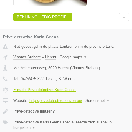
BEKIJK VOLLEDIG PROFIEL
Prive detective Karin Geens
Niet gevestigd in de plaats Lontzen en in de provincie Luik.
Vlaams-Brabant
»
Herent
|
Google maps
▼
Mechelsesteenweg
,
3020
Herent
(
Vlaams-Brabant
)
Tel:
0475/475.322
, Fax:
-
, BTW-nr:
-
E-mail › Prive detective Karin Geens
Website:
http://privedetective-leuven.be/
|
Screenshot
▼
Privé-detective inhuren?
Privé-detective Karin Geens specialiseerde zich al snel in
burgerlijke
▼