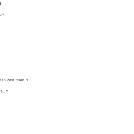
n
uik.
 een vast team
▼
ie,
▼