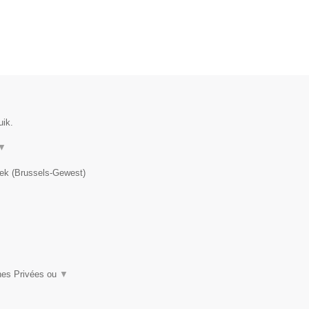
uik.
▼
ek
(
Brussels-Gewest
)
ches Privées ou
▼