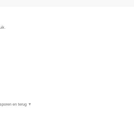
uik.
psporen en terug
▼