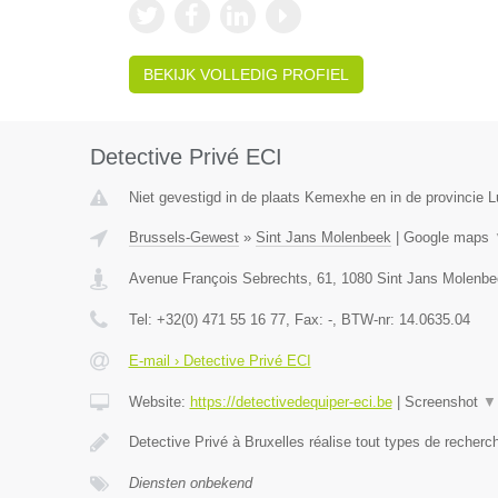
BEKIJK VOLLEDIG PROFIEL
Detective Privé ECI
Niet gevestigd in de plaats Kemexhe en in de provincie L
Brussels-Gewest
»
Sint Jans Molenbeek
|
Google maps
Avenue François Sebrechts, 61
,
1080
Sint Jans Molenbe
Tel:
+32(0) 471 55 16 77
, Fax:
-
, BTW-nr:
14.0635.04
E-mail › Detective Privé ECI
Website:
https://detectivedequiper-eci.be
|
Screenshot
▼
Detective Privé à Bruxelles réalise tout types de recher
Diensten onbekend