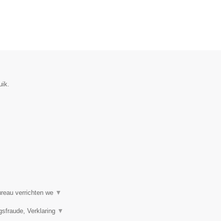
uik.
ureau verrichten we
▼
gsfraude, Verklaring
▼