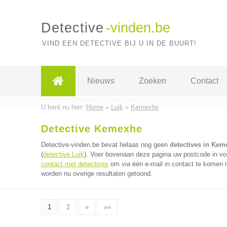
Detective
-vinden.be
VIND EEN DETECTIVE BIJ U IN DE BUURT!
Nieuws
Zoeken
Contact
U bent nu hier:
Home
»
Luik
»
Kemexhe
Detective Kemexhe
Detective-vinden.be bevat helaas nog geen
detectives in Kem
(
detective Luik
). Voer bovenaan deze pagina uw postcode in voo
contact met detectives
om via één e-mail in contact te komen m
worden nu overige resultaten getoond.
1
2
»
»»