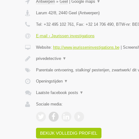
Antwerpen
»
Geel
|
Google maps
▼
Larum 42/8
,
2440
Geel
(
Antwerpen
)
Tel:
+32 495 102 761
, Fax:
+32 14 706 490
, BTW-nr:
BE0
E-mail › Jeurissen investigations
Website:
http://www.jeurisseninvestigations.be
|
Screens
privedetective
▼
Parentale ontvoering, stalking/ pesterijen, zwartwerk/ dit
Openingstijden
▼
Laatste facebook posts
▼
Sociale media:
BEKIJK VOLLEDIG PROFIEL