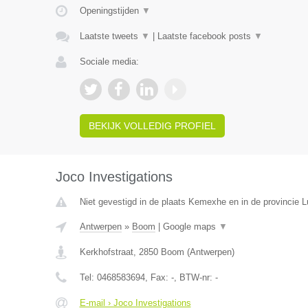
Openingstijden
▼
Laatste tweets
▼
|
Laatste facebook posts
▼
Sociale media:
BEKIJK VOLLEDIG PROFIEL
Joco Investigations
Niet gevestigd in de plaats Kemexhe en in de provincie L
Antwerpen
»
Boom
|
Google maps
▼
Kerkhofstraat
,
2850
Boom
(
Antwerpen
)
Tel:
0468583694
, Fax:
-
, BTW-nr:
-
E-mail › Joco Investigations