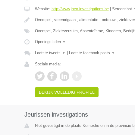
Website:
http://www.joco-investigations.be
|
Screenshot
Overspel , vreemdgaan , alimentatie , ontrouw , ziekteve
Overspel, Ziekteverzuim, Absenteïsme, Kinderen, Bedrijf
Openingstijden
▼
Laatste tweets
▼
|
Laatste facebook posts
▼
Sociale media:
BEKIJK VOLLEDIG PROFIEL
Jeurissen investigations
Niet gevestigd in de plaats Kemexhe en in de provincie L