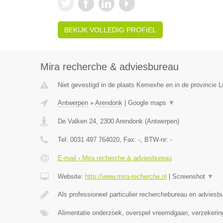
BEKIJK VOLLEDIG PROFIEL
Mira recherche & adviesbureau
Niet gevestigd in de plaats Kemexhe en in de provincie L
Antwerpen
»
Arendonk
|
Google maps
▼
De Valken 24
,
2300
Arendonk
(
Antwerpen
)
Tel:
0031 497 764020
, Fax:
-
, BTW-nr:
-
E-mail › Mira recherche & adviesbureau
Website:
http://www.mira-recherche.nl
|
Screenshot
▼
Als professioneel particulier recherchebureau en adviesb
Alimentatie onderzoek, overspel vreemdgaan, verzekerin