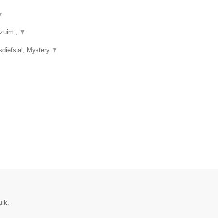
▼
rzuim ,
▼
sdiefstal, Mystery
▼
uik.