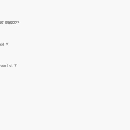
818968327
hot
▼
 voor het
▼