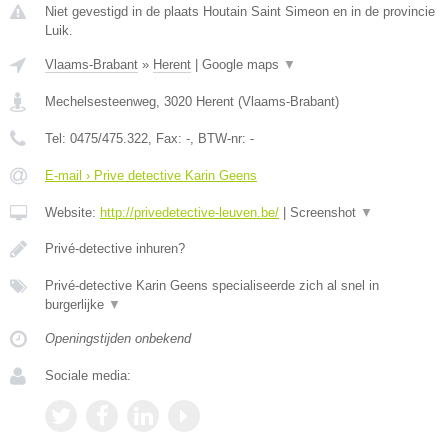
Niet gevestigd in de plaats Houtain Saint Simeon en in de provincie
Luik.
Vlaams-Brabant
»
Herent
|
Google maps
▼
Mechelsesteenweg
,
3020
Herent
(
Vlaams-Brabant
)
Tel:
0475/475.322
, Fax:
-
, BTW-nr:
-
E-mail › Prive detective Karin Geens
Website:
http://privedetective-leuven.be/
|
Screenshot
▼
Privé-detective inhuren?
Privé-detective Karin Geens specialiseerde zich al snel in
burgerlijke
▼
Openingstijden onbekend
Sociale media: