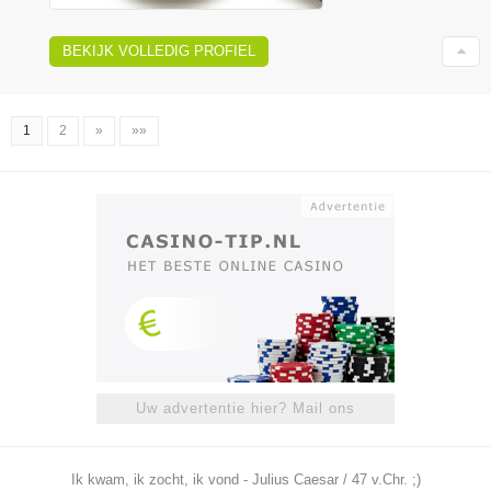
BEKIJK VOLLEDIG PROFIEL
1
2
»
»»
Uw advertentie hier? Mail ons
Ik kwam, ik zocht, ik vond - Julius Caesar / 47 v.Chr. ;)