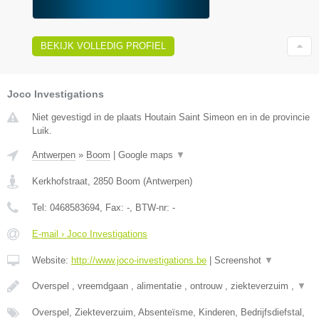
BEKIJK VOLLEDIG PROFIEL
Joco Investigations
Niet gevestigd in de plaats Houtain Saint Simeon en in de provincie
Luik.
Antwerpen
»
Boom
|
Google maps
▼
Kerkhofstraat
,
2850
Boom
(
Antwerpen
)
Tel:
0468583694
, Fax:
-
, BTW-nr:
-
E-mail › Joco Investigations
Website:
http://www.joco-investigations.be
|
Screenshot
▼
Overspel , vreemdgaan , alimentatie , ontrouw , ziekteverzuim ,
▼
Overspel, Ziekteverzuim, Absenteïsme, Kinderen, Bedrijfsdiefstal,