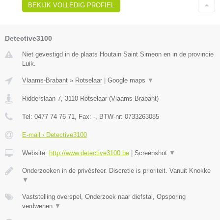
BEKIJK VOLLEDIG PROFIEL
Detective3100
Niet gevestigd in de plaats Houtain Saint Simeon en in de provincie
Luik.
Vlaams-Brabant
»
Rotselaar
|
Google maps
▼
Ridderslaan 7
,
3110
Rotselaar
(
Vlaams-Brabant
)
Tel:
0477 74 76 71
, Fax:
-
, BTW-nr:
0733263085
E-mail › Detective3100
Website:
http://www.detective3100.be
|
Screenshot
▼
Onderzoeken in de privésfeer. Discretie is prioriteit. Vanuit Knokke
▼
Vaststelling overspel, Onderzoek naar diefstal, Opsporing
verdwenen
▼