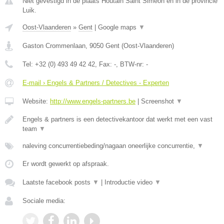
Niet gevestigd in de plaats Houtain Saint Simeon en in de provincie
Luik.
Oost-Vlaanderen
»
Gent
|
Google maps
▼
Gaston Crommenlaan
,
9050
Gent
(
Oost-Vlaanderen
)
Tel:
+32 (0) 493 49 42 42
, Fax:
-
, BTW-nr:
-
E-mail › Engels & Partners / Detectives - Experten
Website:
http://www.engels-partners.be
|
Screenshot
▼
Engels & partners is een detectivekantoor dat werkt met een vast
team
▼
naleving concurrentiebeding/nagaan oneerlijke concurrentie,
▼
Er wordt gewerkt op afspraak.
Laatste facebook posts
▼
|
Introductie video
▼
Sociale media: