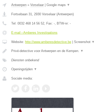
Antwerpen
»
Vorselaar
|
Google maps
▼
Fortsebaan 31
,
2930
Vorselaar
(
Antwerpen
)
Tel:
0032 468 14 56 52
, Fax:
-
, BTW-nr:
-
E-mail › Amberes Investigations
Website:
http://www.amberesdetective.be
|
Screenshot
▼
Privé-detective voor Antwerpen en de Kempen.
▼
Diensten onbekend
Openingstijden
▼
Sociale media: