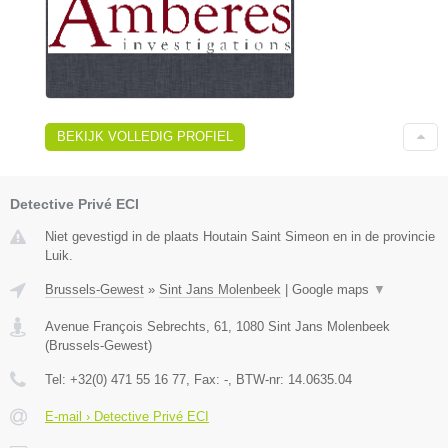
BEKIJK VOLLEDIG PROFIEL
Detective Privé ECI
Niet gevestigd in de plaats Houtain Saint Simeon en in de provincie
Luik.
Brussels-Gewest
»
Sint Jans Molenbeek
|
Google maps
▼
Avenue François Sebrechts, 61
,
1080
Sint Jans Molenbeek
(
Brussels-Gewest
)
Tel:
+32(0) 471 55 16 77
, Fax:
-
, BTW-nr:
14.0635.04
E-mail › Detective Privé ECI