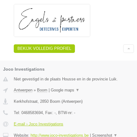
BEKIJK VOLLEDIG PROFIEL
Joco Investigations
Niet gevestigd in de plaats Housse en in de provincie Luik.
Antwerpen
»
Boom
|
Google maps
▼
Kerkhofstraat
,
2850
Boom
(
Antwerpen
)
Tel:
0468583694
, Fax:
-
, BTW-nr:
-
E-mail › Joco Investigations
Website:
http://www.joco-investigations.be
|
Screenshot
▼