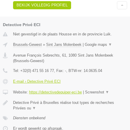
BEKIJK VOLLEDIG PROFIEL
Detective Privé ECI
Niet gevestigd in de plaats Housse en in de provincie Luik.
Brussels-Gewest
»
Sint Jans Molenbeek
|
Google maps
▼
Avenue François Sebrechts, 61
,
1080
Sint Jans Molenbeek
(
Brussels-Gewest
)
Tel:
+32(0) 471 55 16 77
, Fax:
-
, BTW-nr:
14.0635.04
E-mail › Detective Privé ECI
Website:
https://detectivedequiper-eci.be
|
Screenshot
▼
Detective Privé à Bruxelles réalise tout types de recherches
Privées ou
▼
Diensten onbekend
Er wordt gewerkt op afspraak.