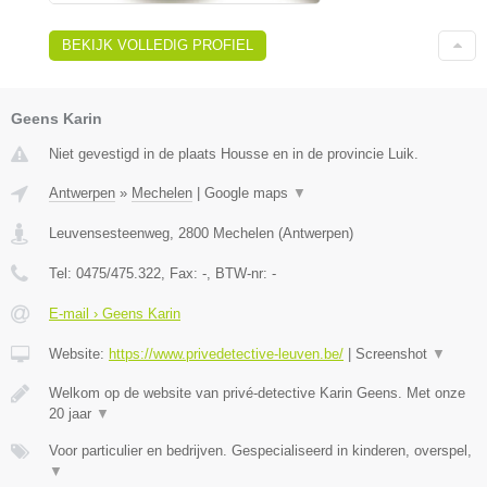
BEKIJK VOLLEDIG PROFIEL
Geens Karin
Niet gevestigd in de plaats Housse en in de provincie Luik.
Antwerpen
»
Mechelen
|
Google maps
▼
Leuvensesteenweg
,
2800
Mechelen
(
Antwerpen
)
Tel:
0475/475.322
, Fax:
-
, BTW-nr:
-
E-mail › Geens Karin
Website:
https://www.privedetective-leuven.be/
|
Screenshot
▼
Welkom op de website van privé-detective Karin Geens. Met onze
20 jaar
▼
Voor particulier en bedrijven. Gespecialiseerd in kinderen, overspel,
▼