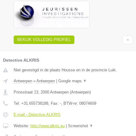
BEKIJK VOLLEDIG PROFIEL
Detective ALKRIS
Niet gevestigd in de plaats Housse en in de provincie Luik.
Antwerpen
»
Antwerpen
|
Google maps
▼
Prinsstraat 13
,
2000
Antwerpen
(
Antwerpen
)
Tel:
+31.655738188
, Fax:
-
, BTW-nr:
08074609
E-mail › Detective ALKRIS
Website:
http://www.alkris.eu
|
Screenshot
▼