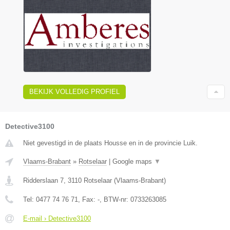
BEKIJK VOLLEDIG PROFIEL
Detective3100
Niet gevestigd in de plaats Housse en in de provincie Luik.
Vlaams-Brabant
»
Rotselaar
|
Google maps
▼
Ridderslaan 7
,
3110
Rotselaar
(
Vlaams-Brabant
)
Tel:
0477 74 76 71
, Fax:
-
, BTW-nr:
0733263085
E-mail › Detective3100