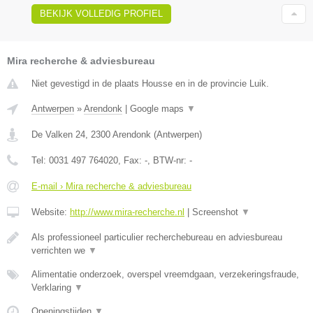
BEKIJK VOLLEDIG PROFIEL
Mira recherche & adviesbureau
Niet gevestigd in de plaats Housse en in de provincie Luik.
Antwerpen
»
Arendonk
|
Google maps
▼
De Valken 24
,
2300
Arendonk
(
Antwerpen
)
Tel:
0031 497 764020
, Fax:
-
, BTW-nr:
-
E-mail › Mira recherche & adviesbureau
Website:
http://www.mira-recherche.nl
|
Screenshot
▼
Als professioneel particulier recherchebureau en adviesbureau
verrichten we
▼
Alimentatie onderzoek, overspel vreemdgaan, verzekeringsfraude,
Verklaring
▼
Openingstijden
▼