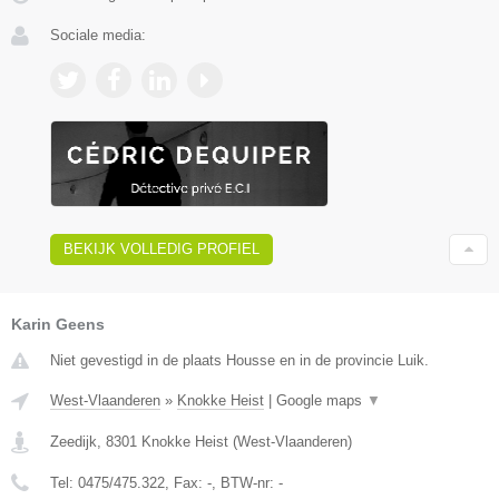
Sociale media:
BEKIJK VOLLEDIG PROFIEL
Karin Geens
Niet gevestigd in de plaats Housse en in de provincie Luik.
West-Vlaanderen
»
Knokke Heist
|
Google maps
▼
Zeedijk
,
8301
Knokke Heist
(
West-Vlaanderen
)
Tel:
0475/475.322
, Fax:
-
, BTW-nr:
-