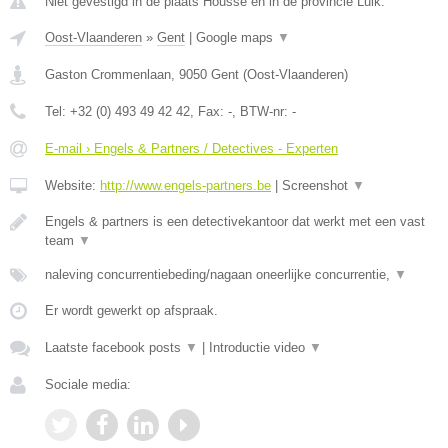
Niet gevestigd in de plaats Housse en in de provincie Luik.
Oost-Vlaanderen
»
Gent
|
Google maps
▼
Gaston Crommenlaan
,
9050
Gent
(
Oost-Vlaanderen
)
Tel:
+32 (0) 493 49 42 42
, Fax:
-
, BTW-nr:
-
E-mail › Engels & Partners / Detectives - Experten
Website:
http://www.engels-partners.be
|
Screenshot
▼
Engels & partners is een detectivekantoor dat werkt met een vast
team
▼
naleving concurrentiebeding/nagaan oneerlijke concurrentie,
▼
Er wordt gewerkt op afspraak.
Laatste facebook posts
▼
|
Introductie video
▼
Sociale media: