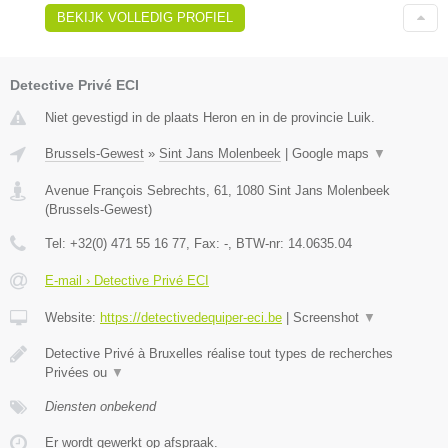
BEKIJK VOLLEDIG PROFIEL
Detective Privé ECI
Niet gevestigd in de plaats Heron en in de provincie Luik.
Brussels-Gewest
»
Sint Jans Molenbeek
|
Google maps
▼
Avenue François Sebrechts, 61
,
1080
Sint Jans Molenbeek
(
Brussels-Gewest
)
Tel:
+32(0) 471 55 16 77
, Fax:
-
, BTW-nr:
14.0635.04
E-mail › Detective Privé ECI
Website:
https://detectivedequiper-eci.be
|
Screenshot
▼
Detective Privé à Bruxelles réalise tout types de recherches
Privées ou
▼
Diensten onbekend
Er wordt gewerkt op afspraak.