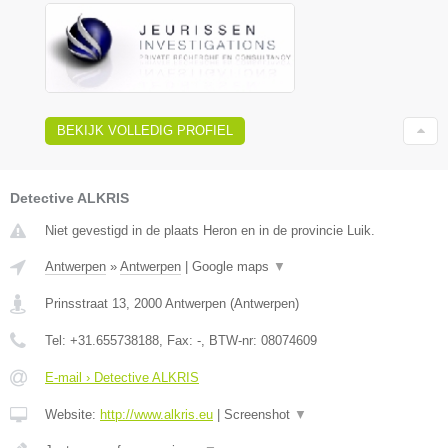
BEKIJK VOLLEDIG PROFIEL
Detective ALKRIS
Niet gevestigd in de plaats Heron en in de provincie Luik.
Antwerpen
»
Antwerpen
|
Google maps
▼
Prinsstraat 13
,
2000
Antwerpen
(
Antwerpen
)
Tel:
+31.655738188
, Fax:
-
, BTW-nr:
08074609
E-mail › Detective ALKRIS
Website:
http://www.alkris.eu
|
Screenshot
▼