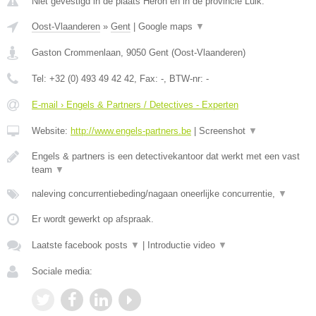
Niet gevestigd in de plaats Heron en in de provincie Luik.
Oost-Vlaanderen
»
Gent
|
Google maps
▼
Gaston Crommenlaan
,
9050
Gent
(
Oost-Vlaanderen
)
Tel:
+32 (0) 493 49 42 42
, Fax:
-
, BTW-nr:
-
E-mail › Engels & Partners / Detectives - Experten
Website:
http://www.engels-partners.be
|
Screenshot
▼
Engels & partners is een detectivekantoor dat werkt met een vast
team
▼
naleving concurrentiebeding/nagaan oneerlijke concurrentie,
▼
Er wordt gewerkt op afspraak.
Laatste facebook posts
▼
|
Introductie video
▼
Sociale media: