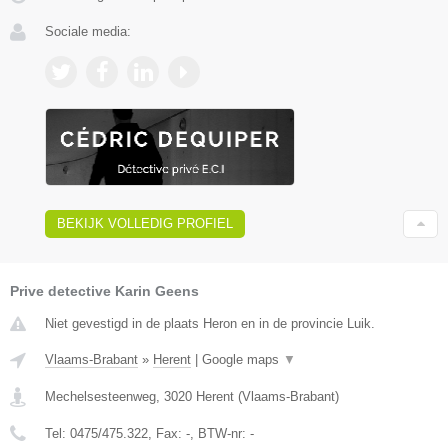
Sociale media:
BEKIJK VOLLEDIG PROFIEL
Prive detective Karin Geens
Niet gevestigd in de plaats Heron en in de provincie Luik.
Vlaams-Brabant
»
Herent
|
Google maps
▼
Mechelsesteenweg
,
3020
Herent
(
Vlaams-Brabant
)
Tel:
0475/475.322
, Fax:
-
, BTW-nr:
-