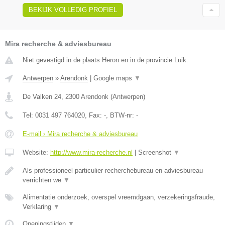
BEKIJK VOLLEDIG PROFIEL
Mira recherche & adviesbureau
Niet gevestigd in de plaats Heron en in de provincie Luik.
Antwerpen
»
Arendonk
|
Google maps
▼
De Valken 24
,
2300
Arendonk
(
Antwerpen
)
Tel:
0031 497 764020
, Fax:
-
, BTW-nr:
-
E-mail › Mira recherche & adviesbureau
Website:
http://www.mira-recherche.nl
|
Screenshot
▼
Als professioneel particulier recherchebureau en adviesbureau
verrichten we
▼
Alimentatie onderzoek, overspel vreemdgaan, verzekeringsfraude,
Verklaring
▼
Openingstijden
▼