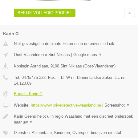
BEKIJK VOLLEDIG PROFIEL
Karin G
Niet gevestigd in de plaats Heron en in de provincie Luik.
Oost-Vlaanderen
»
Sint Niklaas
|
Google maps
▼
Koningin Astridlaan
,
9100
Sint Niklaas
(
Oost-Vlaanderen
)
Tel:
0475/475.322
, Fax:
-
, BTW-nr:
Binnenlandse Zaken Lic nr.
14.120.09
E-mail › Karin G
Website:
https://www.privedetective-waasland.be
|
Screenshot
▼
Karin Geens helpt u in regio Waasland met een discreet onderzoek
naar uw
▼
Diensten: Alimentatie, Kinderen, Overspel, bedrijven diefstal....