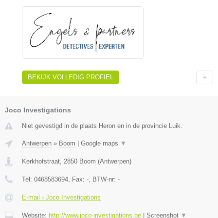
BEKIJK VOLLEDIG PROFIEL
Joco Investigations
Niet gevestigd in de plaats Heron en in de provincie Luik.
Antwerpen
»
Boom
|
Google maps
▼
Kerkhofstraat
,
2850
Boom
(
Antwerpen
)
Tel:
0468583694
, Fax:
-
, BTW-nr:
-
E-mail › Joco Investigations
Website:
http://www.joco-investigations.be
|
Screenshot
▼