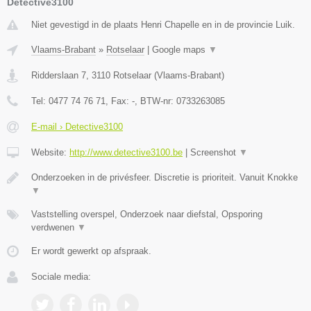
Detective3100
Niet gevestigd in de plaats Henri Chapelle en in de provincie Luik.
Vlaams-Brabant
»
Rotselaar
|
Google maps
▼
Ridderslaan 7
,
3110
Rotselaar
(
Vlaams-Brabant
)
Tel:
0477 74 76 71
, Fax:
-
, BTW-nr:
0733263085
E-mail › Detective3100
Website:
http://www.detective3100.be
|
Screenshot
▼
Onderzoeken in de privésfeer. Discretie is prioriteit. Vanuit Knokke
▼
Vaststelling overspel, Onderzoek naar diefstal, Opsporing
verdwenen
▼
Er wordt gewerkt op afspraak.
Sociale media: