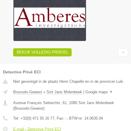
BEKIJK VOLLEDIG PROFIEL
Detective Privé ECI
Niet gevestigd in de plaats Henri Chapelle en in de provincie Luik.
Brussels-Gewest
»
Sint Jans Molenbeek
|
Google maps
▼
Avenue François Sebrechts, 61
,
1080
Sint Jans Molenbeek
(
Brussels-Gewest
)
Tel:
+32(0) 471 55 16 77
, Fax:
-
, BTW-nr:
14.0635.04
E-mail › Detective Privé ECI