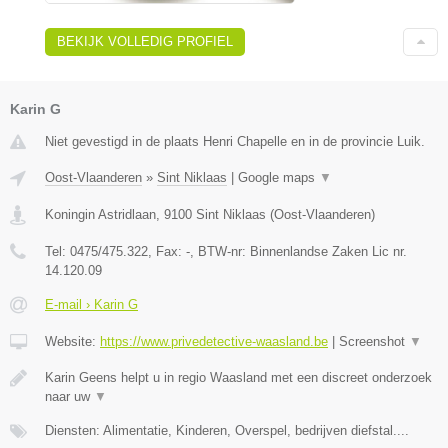
BEKIJK VOLLEDIG PROFIEL
Karin G
Niet gevestigd in de plaats Henri Chapelle en in de provincie Luik.
Oost-Vlaanderen
»
Sint Niklaas
|
Google maps
▼
Koningin Astridlaan
,
9100
Sint Niklaas
(
Oost-Vlaanderen
)
Tel:
0475/475.322
, Fax:
-
, BTW-nr:
Binnenlandse Zaken Lic nr.
14.120.09
E-mail › Karin G
Website:
https://www.privedetective-waasland.be
|
Screenshot
▼
Karin Geens helpt u in regio Waasland met een discreet onderzoek
naar uw
▼
Diensten: Alimentatie, Kinderen, Overspel, bedrijven diefstal....