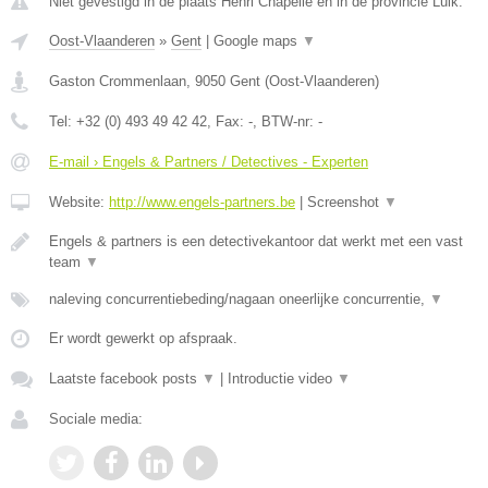
Niet gevestigd in de plaats Henri Chapelle en in de provincie Luik.
Oost-Vlaanderen
»
Gent
|
Google maps
▼
Gaston Crommenlaan
,
9050
Gent
(
Oost-Vlaanderen
)
Tel:
+32 (0) 493 49 42 42
, Fax:
-
, BTW-nr:
-
E-mail › Engels & Partners / Detectives - Experten
Website:
http://www.engels-partners.be
|
Screenshot
▼
Engels & partners is een detectivekantoor dat werkt met een vast
team
▼
naleving concurrentiebeding/nagaan oneerlijke concurrentie,
▼
Er wordt gewerkt op afspraak.
Laatste facebook posts
▼
|
Introductie video
▼
Sociale media: