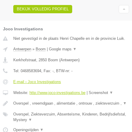
BEKIJK VOLLEDIG PROFIEL
Joco Investigations
Niet gevestigd in de plaats Henri Chapelle en in de provincie Luik.
Antwerpen
»
Boom
|
Google maps
▼
Kerkhofstraat
,
2850
Boom
(
Antwerpen
)
Tel:
0468583694
, Fax:
-
, BTW-nr:
-
E-mail › Joco Investigations
Website:
http://www.joco-investigations.be
|
Screenshot
▼
Overspel , vreemdgaan , alimentatie , ontrouw , ziekteverzuim ,
▼
Overspel, Ziekteverzuim, Absenteïsme, Kinderen, Bedrijfsdiefstal,
Mystery
▼
Openingstijden
▼