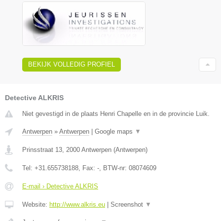
BEKIJK VOLLEDIG PROFIEL
Detective ALKRIS
Niet gevestigd in de plaats Henri Chapelle en in de provincie Luik.
Antwerpen
»
Antwerpen
|
Google maps
▼
Prinsstraat 13
,
2000
Antwerpen
(
Antwerpen
)
Tel:
+31.655738188
, Fax:
-
, BTW-nr:
08074609
E-mail › Detective ALKRIS
Website:
http://www.alkris.eu
|
Screenshot
▼