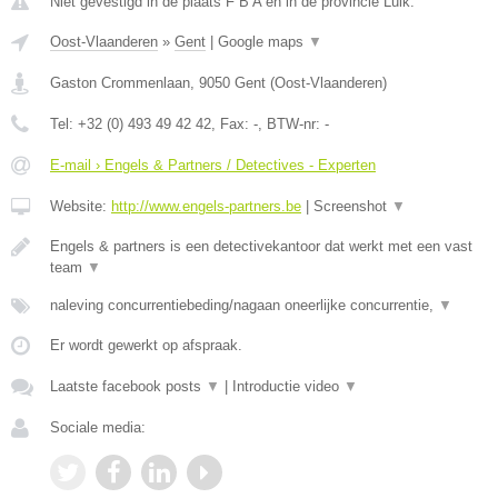
Niet gevestigd in de plaats F B A en in de provincie Luik.
Oost-Vlaanderen
»
Gent
|
Google maps
▼
Gaston Crommenlaan
,
9050
Gent
(
Oost-Vlaanderen
)
Tel:
+32 (0) 493 49 42 42
, Fax:
-
, BTW-nr:
-
E-mail › Engels & Partners / Detectives - Experten
Website:
http://www.engels-partners.be
|
Screenshot
▼
Engels & partners is een detectivekantoor dat werkt met een vast
team
▼
naleving concurrentiebeding/nagaan oneerlijke concurrentie,
▼
Er wordt gewerkt op afspraak.
Laatste facebook posts
▼
|
Introductie video
▼
Sociale media: