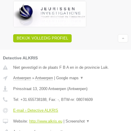
BEKIJK VOLLEDIG PROFIEL
Detective ALKRIS
Niet gevestigd in de plaats F B A en in de provincie Luik.
Antwerpen
»
Antwerpen
|
Google maps
▼
Prinsstraat 13
,
2000
Antwerpen
(
Antwerpen
)
Tel:
+31.655738188
, Fax:
-
, BTW-nr:
08074609
E-mail › Detective ALKRIS
Website:
http://www.alkris.eu
|
Screenshot
▼