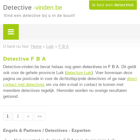
Ik ben een
detective
Detective
-vinden.be
Vind een detective bij u in de buurt!
U bent nu hier:
Home
»
Luik
»
F B A
Detective F B A
Detective-vinden.be bevat helaas nog geen
detectives in F B A
. Dit geldt
ook voor de gehele provincie Luik (
detective Luik
). Voer bovenaan deze
pagina uw postcode in voor de dichtstbijzijnde detectives of ga naar
direct
contact met detectives
om via één e-mail in contact te komen met
meerdere detectives tegelijk. Hieronder worden nu overige resultaten
getoond.
1
2
»
»»
Engels & Partners / Detectives - Experten