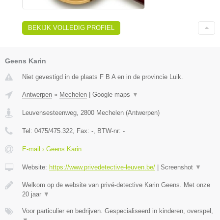
BEKIJK VOLLEDIG PROFIEL
Geens Karin
Niet gevestigd in de plaats F B A en in de provincie Luik.
Antwerpen
»
Mechelen
|
Google maps
▼
Leuvensesteenweg
,
2800
Mechelen
(
Antwerpen
)
Tel:
0475/475.322
, Fax:
-
, BTW-nr:
-
E-mail › Geens Karin
Website:
https://www.privedetective-leuven.be/
|
Screenshot
▼
Welkom op de website van privé-detective Karin Geens. Met onze
20 jaar
▼
Voor particulier en bedrijven. Gespecialiseerd in kinderen, overspel,