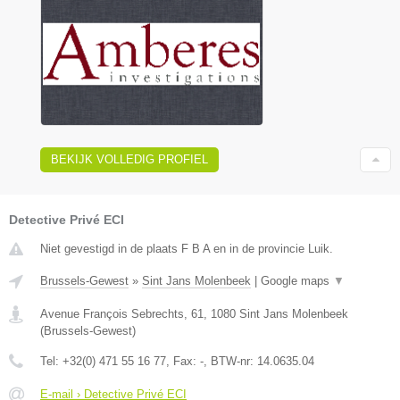
BEKIJK VOLLEDIG PROFIEL
Detective Privé ECI
Niet gevestigd in de plaats F B A en in de provincie Luik.
Brussels-Gewest
»
Sint Jans Molenbeek
|
Google maps
▼
Avenue François Sebrechts, 61
,
1080
Sint Jans Molenbeek
(
Brussels-Gewest
)
Tel:
+32(0) 471 55 16 77
, Fax:
-
, BTW-nr:
14.0635.04
E-mail › Detective Privé ECI