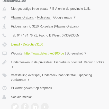
Detective3100
Niet gevestigd in de plaats F B A en in de provincie Luik.
Vlaams-Brabant
»
Rotselaar
|
Google maps
▼
Ridderslaan 7
,
3110
Rotselaar
(
Vlaams-Brabant
)
Tel:
0477 74 76 71
, Fax:
-
, BTW-nr:
0733263085
E-mail › Detective3100
Website:
http://www.detective3100.be
|
Screenshot
▼
Onderzoeken in de privésfeer. Discretie is prioriteit. Vanuit Knokke
▼
Vaststelling overspel, Onderzoek naar diefstal, Opsporing
verdwenen
▼
Er wordt gewerkt op afspraak.
Sociale media: