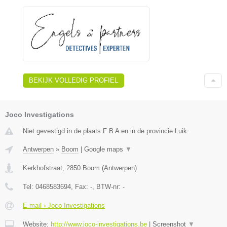
BEKIJK VOLLEDIG PROFIEL
Joco Investigations
Niet gevestigd in de plaats F B A en in de provincie Luik.
Antwerpen
»
Boom
|
Google maps
▼
Kerkhofstraat
,
2850
Boom
(
Antwerpen
)
Tel:
0468583694
, Fax:
-
, BTW-nr:
-
E-mail › Joco Investigations
Website:
http://www.joco-investigations.be
|
Screenshot
▼