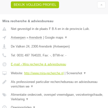
BEKIJK VOLLEDIG PROFIEL
Mira recherche & adviesbureau
Niet gevestigd in de plaats F B A en in de provincie Luik.
Antwerpen
»
Arendonk
|
Google maps
▼
De Valken 24
,
2300
Arendonk
(
Antwerpen
)
Tel:
0031 497 764020
, Fax:
-
, BTW-nr:
-
E-mail › Mira recherche & adviesbureau
Website:
http://www.mira-recherche.nl
|
Screenshot
▼
Als professioneel particulier recherchebureau en adviesbureau
verrichten we
▼
Alimentatie onderzoek, overspel vreemdgaan, verzekeringsfraude,
Verklaring
▼
Openingstijden
▼