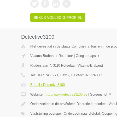
BEKIJK VOLLEDIG PROFIEL
Detective3100
Niet gevestigd in de plaats Comblain la Tour en in de prov
Vlaams-Brabant
»
Rotselaar
|
Google maps
▼
Ridderslaan 7
,
3110
Rotselaar
(
Vlaams-Brabant
)
Tel:
0477 74 76 71
, Fax:
-
, BTW-nr:
0733263085
E-mail › Detective3100
Website:
http://www.detective3100.be
|
Screenshot
▼
Onderzoeken in de privésfeer. Discretie is prioriteit. Van
Vaststelling overspel, Onderzoek naar diefstal, Opspori