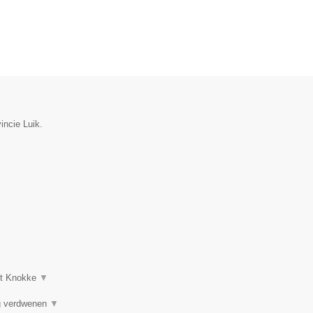
incie Luik.
uit Knokke
▼
ng verdwenen
▼