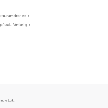
ureau verrichten we
▼
gsfraude, Verklaring
▼
incie Luik.