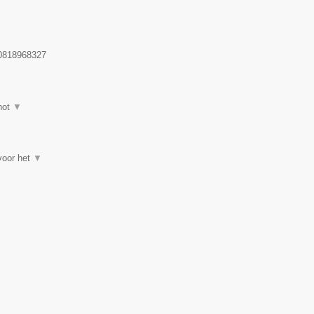
818968327
hot
▼
 voor het
▼