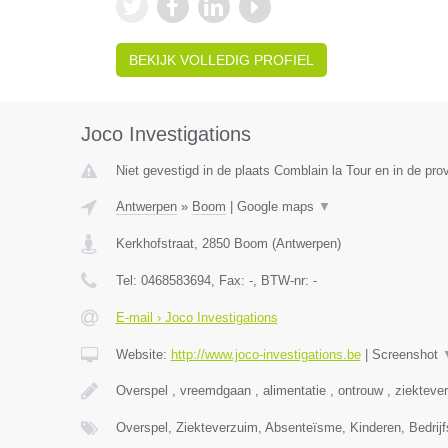
BEKIJK VOLLEDIG PROFIEL
Joco Investigations
Niet gevestigd in de plaats Comblain la Tour en in de prov
Antwerpen
»
Boom
|
Google maps
▼
Kerkhofstraat
,
2850
Boom
(
Antwerpen
)
Tel:
0468583694
, Fax:
-
, BTW-nr:
-
E-mail › Joco Investigations
Website:
http://www.joco-investigations.be
|
Screenshot
Overspel , vreemdgaan , alimentatie , ontrouw , ziekteve
Overspel, Ziekteverzuim, Absenteïsme, Kinderen, Bedrijf