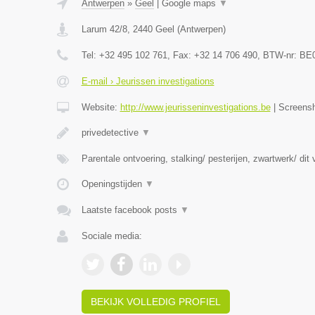
Antwerpen
»
Geel
|
Google maps
▼
Larum 42/8
,
2440
Geel
(
Antwerpen
)
Tel:
+32 495 102 761
, Fax:
+32 14 706 490
, BTW-nr:
BE0
E-mail › Jeurissen investigations
Website:
http://www.jeurisseninvestigations.be
|
Screens
privedetective
▼
Parentale ontvoering, stalking/ pesterijen, zwartwerk/ dit
Openingstijden
▼
Laatste facebook posts
▼
Sociale media:
BEKIJK VOLLEDIG PROFIEL