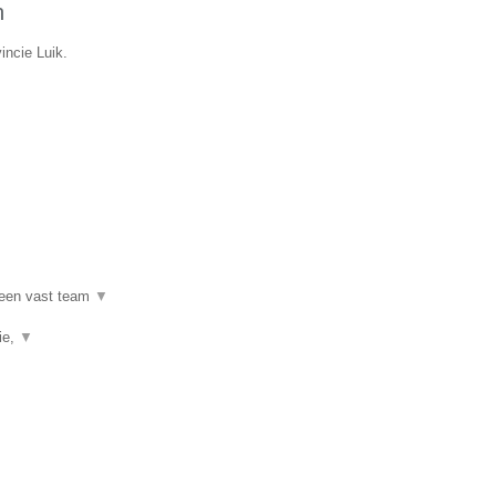
n
incie Luik.
 een vast team
▼
ie,
▼