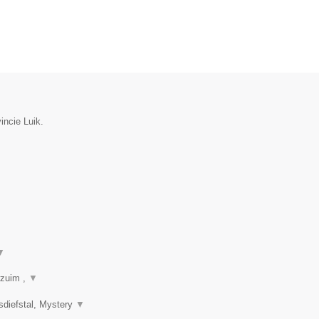
incie Luik.
▼
rzuim ,
▼
sdiefstal, Mystery
▼