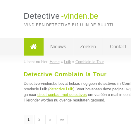
Detective
-vinden.be
VIND EEN DETECTIVE BIJ U IN DE BUURT!
Nieuws
Zoeken
Contact
U bent nu hier:
Home
»
Luik
»
Comblain la Tour
Detective Comblain la Tour
Detective-vinden.be bevat helaas nog geen
detectives in Comb
provincie Luik (
detective Luik
). Voer bovenaan deze pagina uw p
ga naar
direct contact met detectives
om via één e-mail in cont
Hieronder worden nu overige resultaten getoond.
1
2
»
»»