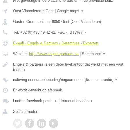
Niet gevestigd in de plaats Cheratte en in de provincie Luik.
Oost-Vlaanderen
»
Gent
|
Google maps
▼
Gaston Crommenlaan
,
9050
Gent
(
Oost-Vlaanderen
)
Tel:
+32 (0) 493 49 42 42
, Fax:
-
, BTW-nr:
-
E-mail › Engels & Partners / Detectives - Experten
Website:
http://www.engels-partners.be
|
Screenshot
▼
Engels & partners is een detectivekantoor dat werkt met een vast
team
▼
naleving concurrentiebeding/nagaan oneerlijke concurrentie,
▼
Er wordt gewerkt op afspraak.
Laatste facebook posts
▼
|
Introductie video
▼
Sociale media: