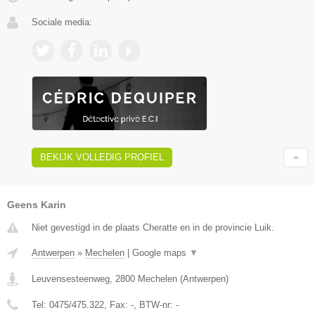
Sociale media:
BEKIJK VOLLEDIG PROFIEL
Geens Karin
Niet gevestigd in de plaats Cheratte en in de provincie Luik.
Antwerpen
»
Mechelen
|
Google maps
▼
Leuvensesteenweg
,
2800
Mechelen
(
Antwerpen
)
Tel:
0475/475.322
, Fax:
-
, BTW-nr:
-