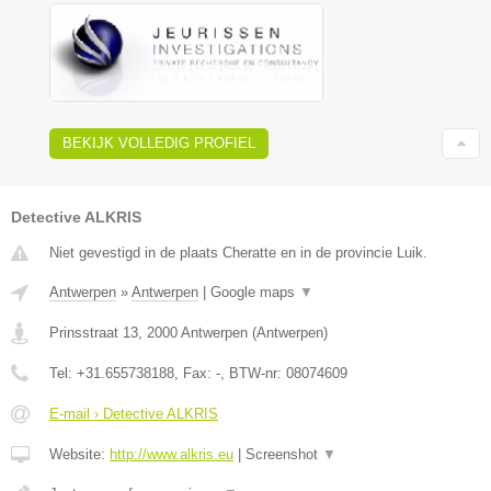
BEKIJK VOLLEDIG PROFIEL
Detective ALKRIS
Niet gevestigd in de plaats Cheratte en in de provincie Luik.
Antwerpen
»
Antwerpen
|
Google maps
▼
Prinsstraat 13
,
2000
Antwerpen
(
Antwerpen
)
Tel:
+31.655738188
, Fax:
-
, BTW-nr:
08074609
E-mail › Detective ALKRIS
Website:
http://www.alkris.eu
|
Screenshot
▼