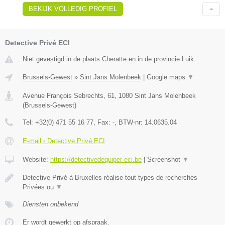
BEKIJK VOLLEDIG PROFIEL
Detective Privé ECI
Niet gevestigd in de plaats Cheratte en in de provincie Luik.
Brussels-Gewest
»
Sint Jans Molenbeek
|
Google maps
▼
Avenue François Sebrechts, 61
,
1080
Sint Jans Molenbeek
(
Brussels-Gewest
)
Tel:
+32(0) 471 55 16 77
, Fax:
-
, BTW-nr:
14.0635.04
E-mail › Detective Privé ECI
Website:
https://detectivedequiper-eci.be
|
Screenshot
▼
Detective Privé à Bruxelles réalise tout types de recherches
Privées ou
▼
Diensten onbekend
Er wordt gewerkt op afspraak.