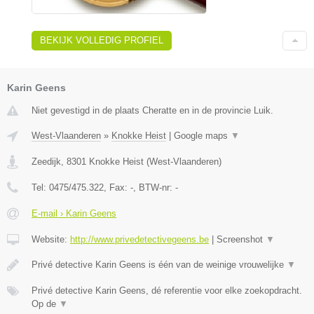
BEKIJK VOLLEDIG PROFIEL
Karin Geens
Niet gevestigd in de plaats Cheratte en in de provincie Luik.
West-Vlaanderen
»
Knokke Heist
|
Google maps
▼
Zeedijk
,
8301
Knokke Heist
(
West-Vlaanderen
)
Tel:
0475/475.322
, Fax:
-
, BTW-nr:
-
E-mail › Karin Geens
Website:
http://www.privedetectivegeens.be
|
Screenshot
▼
Privé detective Karin Geens is één van de weinige vrouwelijke
▼
Privé detective Karin Geens, dé referentie voor elke zoekopdracht.
Op de
▼