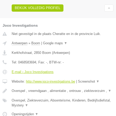
BEKIJK VOLLEDIG PROFIEL
Joco Investigations
Niet gevestigd in de plaats Cheratte en in de provincie Luik.
Antwerpen
»
Boom
|
Google maps
▼
Kerkhofstraat
,
2850
Boom
(
Antwerpen
)
Tel:
0468583694
, Fax:
-
, BTW-nr:
-
E-mail › Joco Investigations
Website:
http://www.joco-investigations.be
|
Screenshot
▼
Overspel , vreemdgaan , alimentatie , ontrouw , ziekteverzuim ,
▼
Overspel, Ziekteverzuim, Absenteïsme, Kinderen, Bedrijfsdiefstal,
Mystery
▼
Openingstijden
▼