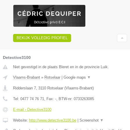
BEKIJK VOLLEDIG PROFIEL
Detective3100
Niet gevestigd in de plaats Bleret en in de provincie Luik.
Vlaams-Brabant
»
Rotselaar
|
Google maps
▼
Ridderslaan 7
,
3110
Rotselaar
(
Vlaams-Brabant
)
Tel:
0477 74 76 71
, Fax:
-
, BTW-nr:
0733263085
E-mail › Detective3100
Website:
http://www.detective3100.be
|
Screenshot
▼