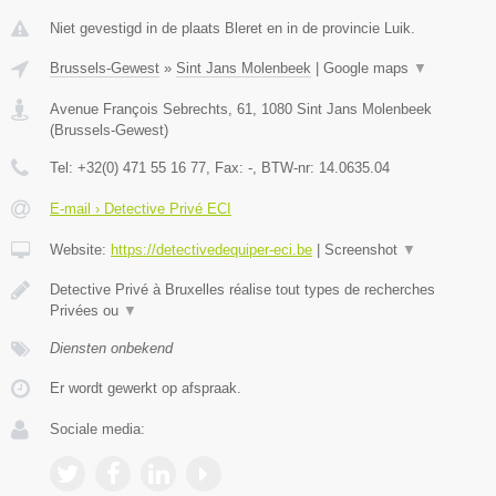
Niet gevestigd in de plaats Bleret en in de provincie Luik.
Brussels-Gewest
»
Sint Jans Molenbeek
|
Google maps
▼
Avenue François Sebrechts, 61
,
1080
Sint Jans Molenbeek
(
Brussels-Gewest
)
Tel:
+32(0) 471 55 16 77
, Fax:
-
, BTW-nr:
14.0635.04
E-mail › Detective Privé ECI
Website:
https://detectivedequiper-eci.be
|
Screenshot
▼
Detective Privé à Bruxelles réalise tout types de recherches
Privées ou
▼
Diensten onbekend
Er wordt gewerkt op afspraak.
Sociale media: