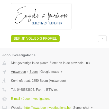
BEKIJK VOLLEDIG PROFIEL
Joco Investigations
Niet gevestigd in de plaats Bleret en in de provincie Luik.
Antwerpen
»
Boom
|
Google maps
▼
Kerkhofstraat
,
2850
Boom
(
Antwerpen
)
Tel:
0468583694
, Fax:
-
, BTW-nr:
-
E-mail › Joco Investigations
Website:
http://www.joco-investigations.be
|
Screenshot
▼