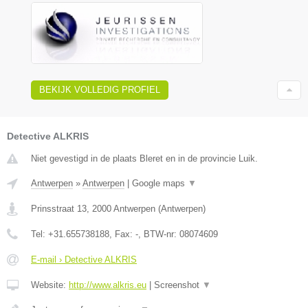
BEKIJK VOLLEDIG PROFIEL
Detective ALKRIS
Niet gevestigd in de plaats Bleret en in de provincie Luik.
Antwerpen
»
Antwerpen
|
Google maps
▼
Prinsstraat 13
,
2000
Antwerpen
(
Antwerpen
)
Tel:
+31.655738188
, Fax:
-
, BTW-nr:
08074609
E-mail › Detective ALKRIS
Website:
http://www.alkris.eu
|
Screenshot
▼