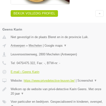
BEKIJK VOLLEDIG PROFIEL
Geens Karin
Niet gevestigd in de plaats Bleret en in de provincie Luik.
Antwerpen
»
Mechelen
|
Google maps
▼
Leuvensesteenweg
,
2800
Mechelen
(
Antwerpen
)
Tel:
0475/475.322
, Fax:
-
, BTW-nr:
-
E-mail › Geens Karin
Website:
https://www.privedetective-leuven.be/
|
Screenshot
▼
Welkom op de website van privé-detective Karin Geens. Met onze
20 jaar
▼
Voor particulier en bedrijven. Gespecialiseerd in kinderen, overspel,