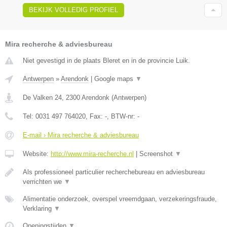
BEKIJK VOLLEDIG PROFIEL
Mira recherche & adviesbureau
Niet gevestigd in de plaats Bleret en in de provincie Luik.
Antwerpen
»
Arendonk
|
Google maps
▼
De Valken 24
,
2300
Arendonk
(
Antwerpen
)
Tel:
0031 497 764020
, Fax:
-
, BTW-nr:
-
E-mail › Mira recherche & adviesbureau
Website:
http://www.mira-recherche.nl
|
Screenshot
▼
Als professioneel particulier recherchebureau en adviesbureau
verrichten we
▼
Alimentatie onderzoek, overspel vreemdgaan, verzekeringsfraude,
Verklaring
▼
Openingstijden
▼