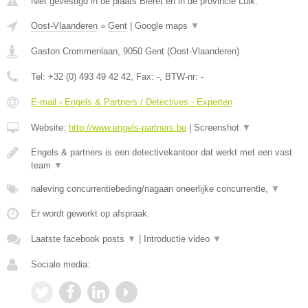
Niet gevestigd in de plaats Bleret en in de provincie Luik.
Oost-Vlaanderen
»
Gent
|
Google maps
▼
Gaston Crommenlaan
,
9050
Gent
(
Oost-Vlaanderen
)
Tel:
+32 (0) 493 49 42 42
, Fax:
-
, BTW-nr:
-
E-mail › Engels & Partners / Detectives - Experten
Website:
http://www.engels-partners.be
|
Screenshot
▼
Engels & partners is een detectivekantoor dat werkt met een vast
team
▼
naleving concurrentiebeding/nagaan oneerlijke concurrentie,
▼
Er wordt gewerkt op afspraak.
Laatste facebook posts
▼
|
Introductie video
▼
Sociale media: