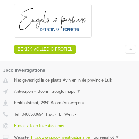
BEKIJK VOLLEDIG PROFIEL
Joco Investigations
Niet gevestigd in de plaats Avin en in de provincie Luik.
Antwerpen
»
Boom
|
Google maps
▼
Kerkhofstraat
,
2850
Boom
(
Antwerpen
)
Tel:
0468583694
, Fax:
-
, BTW-nr:
-
E-mail › Joco Investigations
Website:
http://www.joco-investigations.be
|
Screenshot
▼