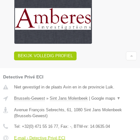
BEKIJK VOLLEDIG PROFIEL
Detective Privé ECI
Niet gevestigd in de plaats Avin en in de provincie Luik.
Brussels-Gewest
»
Sint Jans Molenbeek
|
Google maps
▼
Avenue François Sebrechts, 61
,
1080
Sint Jans Molenbeek
(
Brussels-Gewest
)
Tel:
+32(0) 471 55 16 77
, Fax:
-
, BTW-nr:
14.0635.04
E-mail › Detective Privé ECI