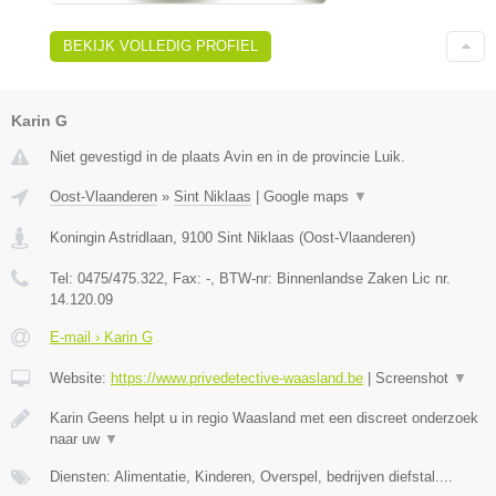
BEKIJK VOLLEDIG PROFIEL
Karin G
Niet gevestigd in de plaats Avin en in de provincie Luik.
Oost-Vlaanderen
»
Sint Niklaas
|
Google maps
▼
Koningin Astridlaan
,
9100
Sint Niklaas
(
Oost-Vlaanderen
)
Tel:
0475/475.322
, Fax:
-
, BTW-nr:
Binnenlandse Zaken Lic nr.
14.120.09
E-mail › Karin G
Website:
https://www.privedetective-waasland.be
|
Screenshot
▼
Karin Geens helpt u in regio Waasland met een discreet onderzoek
naar uw
▼
Diensten: Alimentatie, Kinderen, Overspel, bedrijven diefstal....