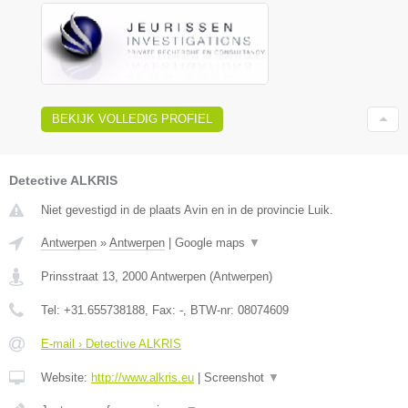
BEKIJK VOLLEDIG PROFIEL
Detective ALKRIS
Niet gevestigd in de plaats Avin en in de provincie Luik.
Antwerpen
»
Antwerpen
|
Google maps
▼
Prinsstraat 13
,
2000
Antwerpen
(
Antwerpen
)
Tel:
+31.655738188
, Fax:
-
, BTW-nr:
08074609
E-mail › Detective ALKRIS
Website:
http://www.alkris.eu
|
Screenshot
▼