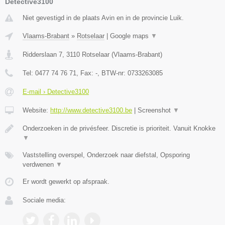
Detective3100
Niet gevestigd in de plaats Avin en in de provincie Luik.
Vlaams-Brabant
»
Rotselaar
|
Google maps
▼
Ridderslaan 7
,
3110
Rotselaar
(
Vlaams-Brabant
)
Tel:
0477 74 76 71
, Fax:
-
, BTW-nr:
0733263085
E-mail › Detective3100
Website:
http://www.detective3100.be
|
Screenshot
▼
Onderzoeken in de privésfeer. Discretie is prioriteit. Vanuit Knokke
▼
Vaststelling overspel, Onderzoek naar diefstal, Opsporing
verdwenen
▼
Er wordt gewerkt op afspraak.
Sociale media: