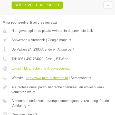
BEKIJK VOLLEDIG PROFIEL
Mira recherche & adviesbureau
Niet gevestigd in de plaats Avin en in de provincie Luik.
Antwerpen
»
Arendonk
|
Google maps
▼
De Valken 24
,
2300
Arendonk
(
Antwerpen
)
Tel:
0031 497 764020
, Fax:
-
, BTW-nr:
-
E-mail › Mira recherche & adviesbureau
Website:
http://www.mira-recherche.nl
|
Screenshot
▼
Als professioneel particulier recherchebureau en adviesbureau
verrichten we
▼
Alimentatie onderzoek, overspel vreemdgaan, verzekeringsfraude,
Verklaring
▼
Openingstijden
▼