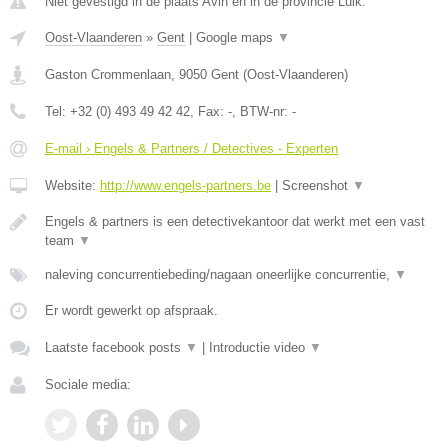
Niet gevestigd in de plaats Avin en in de provincie Luik.
Oost-Vlaanderen
»
Gent
|
Google maps
▼
Gaston Crommenlaan
,
9050
Gent
(
Oost-Vlaanderen
)
Tel:
+32 (0) 493 49 42 42
, Fax:
-
, BTW-nr:
-
E-mail › Engels & Partners / Detectives - Experten
Website:
http://www.engels-partners.be
|
Screenshot
▼
Engels & partners is een detectivekantoor dat werkt met een vast
team
▼
naleving concurrentiebeding/nagaan oneerlijke concurrentie,
▼
Er wordt gewerkt op afspraak.
Laatste facebook posts
▼
|
Introductie video
▼
Sociale media: