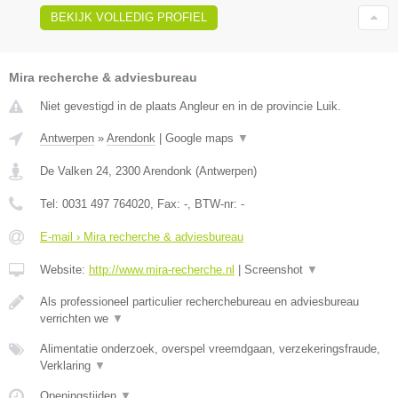
BEKIJK VOLLEDIG PROFIEL
Mira recherche & adviesbureau
Niet gevestigd in de plaats Angleur en in de provincie Luik.
Antwerpen
»
Arendonk
|
Google maps
▼
De Valken 24
,
2300
Arendonk
(
Antwerpen
)
Tel:
0031 497 764020
, Fax:
-
, BTW-nr:
-
E-mail › Mira recherche & adviesbureau
Website:
http://www.mira-recherche.nl
|
Screenshot
▼
Als professioneel particulier recherchebureau en adviesbureau
verrichten we
▼
Alimentatie onderzoek, overspel vreemdgaan, verzekeringsfraude,
Verklaring
▼
Openingstijden
▼