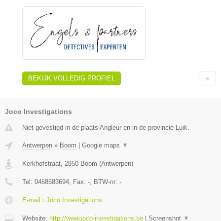
BEKIJK VOLLEDIG PROFIEL
Joco Investigations
Niet gevestigd in de plaats Angleur en in de provincie Luik.
Antwerpen
»
Boom
|
Google maps
▼
Kerkhofstraat
,
2850
Boom
(
Antwerpen
)
Tel:
0468583694
, Fax:
-
, BTW-nr:
-
E-mail › Joco Investigations
Website:
http://www.joco-investigations.be
|
Screenshot
▼