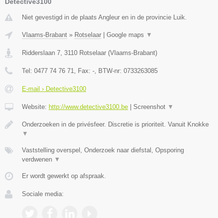
Detective3100
Niet gevestigd in de plaats Angleur en in de provincie Luik.
Vlaams-Brabant
»
Rotselaar
|
Google maps
▼
Ridderslaan 7
,
3110
Rotselaar
(
Vlaams-Brabant
)
Tel:
0477 74 76 71
, Fax:
-
, BTW-nr:
0733263085
E-mail › Detective3100
Website:
http://www.detective3100.be
|
Screenshot
▼
Onderzoeken in de privésfeer. Discretie is prioriteit. Vanuit Knokke
▼
Vaststelling overspel, Onderzoek naar diefstal, Opsporing
verdwenen
▼
Er wordt gewerkt op afspraak.
Sociale media: