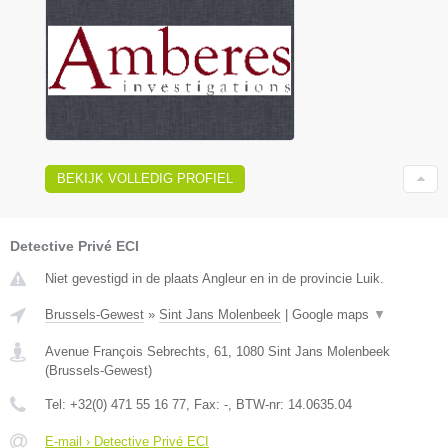
BEKIJK VOLLEDIG PROFIEL
Detective Privé ECI
Niet gevestigd in de plaats Angleur en in de provincie Luik.
Brussels-Gewest
»
Sint Jans Molenbeek
|
Google maps
▼
Avenue François Sebrechts, 61
,
1080
Sint Jans Molenbeek
(
Brussels-Gewest
)
Tel:
+32(0) 471 55 16 77
, Fax:
-
, BTW-nr:
14.0635.04
E-mail › Detective Privé ECI