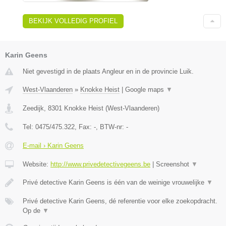
BEKIJK VOLLEDIG PROFIEL
Karin Geens
Niet gevestigd in de plaats Angleur en in de provincie Luik.
West-Vlaanderen
»
Knokke Heist
|
Google maps
▼
Zeedijk
,
8301
Knokke Heist
(
West-Vlaanderen
)
Tel:
0475/475.322
, Fax:
-
, BTW-nr:
-
E-mail › Karin Geens
Website:
http://www.privedetectivegeens.be
|
Screenshot
▼
Privé detective Karin Geens is één van de weinige vrouwelijke
▼
Privé detective Karin Geens, dé referentie voor elke zoekopdracht.
Op de
▼