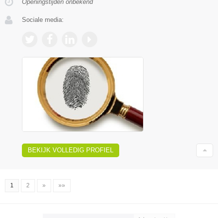
Openingstijden onbekend
Sociale media:
BEKIJK VOLLEDIG PROFIEL
1
2
»
»»