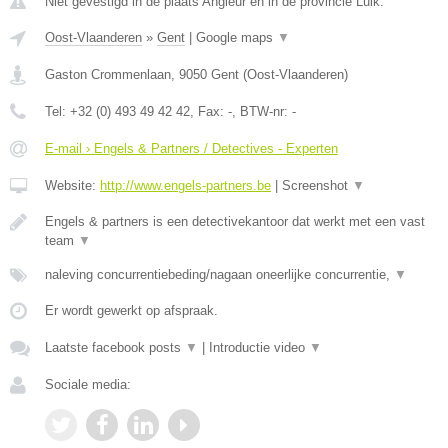
Niet gevestigd in de plaats Angleur en in de provincie Luik.
Oost-Vlaanderen
»
Gent
|
Google maps
▼
Gaston Crommenlaan
,
9050
Gent
(
Oost-Vlaanderen
)
Tel:
+32 (0) 493 49 42 42
, Fax:
-
, BTW-nr:
-
E-mail › Engels & Partners / Detectives - Experten
Website:
http://www.engels-partners.be
|
Screenshot
▼
Engels & partners is een detectivekantoor dat werkt met een vast
team
▼
naleving concurrentiebeding/nagaan oneerlijke concurrentie,
▼
Er wordt gewerkt op afspraak.
Laatste facebook posts
▼
|
Introductie video
▼
Sociale media: