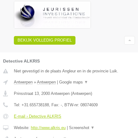
BEKIJK VOLLEDIG PROFIEL
Detective ALKRIS
Niet gevestigd in de plaats Angleur en in de provincie Luik.
Antwerpen
»
Antwerpen
|
Google maps
▼
Prinsstraat 13
,
2000
Antwerpen
(
Antwerpen
)
Tel:
+31.655738188
, Fax:
-
, BTW-nr:
08074609
E-mail › Detective ALKRIS
Website:
http://www.alkris.eu
|
Screenshot
▼