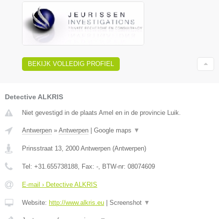
BEKIJK VOLLEDIG PROFIEL
Detective ALKRIS
Niet gevestigd in de plaats Amel en in de provincie Luik.
Antwerpen
»
Antwerpen
|
Google maps
▼
Prinsstraat 13
,
2000
Antwerpen
(
Antwerpen
)
Tel:
+31.655738188
, Fax:
-
, BTW-nr:
08074609
E-mail › Detective ALKRIS
Website:
http://www.alkris.eu
|
Screenshot
▼