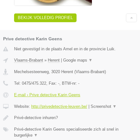
BEKIJK VOLLEDIG PROFIEL
Prive detective Karin Geens
Niet gevestigd in de plaats Amel en in de provincie Luik.
Vlaams-Brabant
»
Herent
|
Google maps
▼
Mechelsesteenweg
,
3020
Herent
(
Vlaams-Brabant
)
Tel:
0475/475.322
, Fax:
-
, BTW-nr:
-
E-mail › Prive detective Karin Geens
Website:
http://privedetective-leuven.be/
|
Screenshot
▼
Privé-detective inhuren?
Privé-detective Karin Geens specialiseerde zich al snel in
burgerlijke
▼