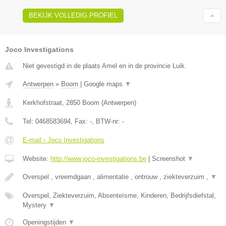
BEKIJK VOLLEDIG PROFIEL
Joco Investigations
Niet gevestigd in de plaats Amel en in de provincie Luik.
Antwerpen
»
Boom
|
Google maps
▼
Kerkhofstraat
,
2850
Boom
(
Antwerpen
)
Tel:
0468583694
, Fax:
-
, BTW-nr:
-
E-mail › Joco Investigations
Website:
http://www.joco-investigations.be
|
Screenshot
▼
Overspel , vreemdgaan , alimentatie , ontrouw , ziekteverzuim ,
▼
Overspel, Ziekteverzuim, Absenteïsme, Kinderen, Bedrijfsdiefstal,
Mystery
▼
Openingstijden
▼