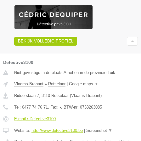
BEKIJK VOLLEDIG PROFIEL
Detective3100
Niet gevestigd in de plaats Amel en in de provincie Luik.
Vlaams-Brabant
»
Rotselaar
|
Google maps
▼
Ridderslaan 7
,
3110
Rotselaar
(
Vlaams-Brabant
)
Tel:
0477 74 76 71
, Fax:
-
, BTW-nr:
0733263085
E-mail › Detective3100
Website:
http://www.detective3100.be
|
Screenshot
▼