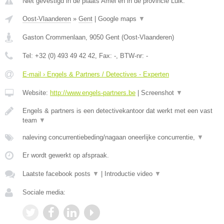
Niet gevestigd in de plaats Amel en in de provincie Luik.
Oost-Vlaanderen
»
Gent
|
Google maps
▼
Gaston Crommenlaan
,
9050
Gent
(
Oost-Vlaanderen
)
Tel:
+32 (0) 493 49 42 42
, Fax:
-
, BTW-nr:
-
E-mail › Engels & Partners / Detectives - Experten
Website:
http://www.engels-partners.be
|
Screenshot
▼
Engels & partners is een detectivekantoor dat werkt met een vast
team
▼
naleving concurrentiebeding/nagaan oneerlijke concurrentie,
▼
Er wordt gewerkt op afspraak.
Laatste facebook posts
▼
|
Introductie video
▼
Sociale media: