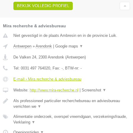
BEKIJK VOLLEDIG PROFIEL
Mira recherche & adviesbureau
Niet gevestigd in de plaats Ambresin en in de provincie Luik.
Antwerpen
»
Arendonk
|
Google maps
▼
De Valken 24
,
2300
Arendonk
(
Antwerpen
)
Tel:
0031 497 764020
, Fax:
-
, BTW-nr:
-
E-mail › Mira recherche & adviesbureau
Website:
http://www.mira-recherche.nl
|
Screenshot
▼
Als professioneel particulier recherchebureau en adviesbureau
verrichten we
▼
Alimentatie onderzoek, overspel vreemdgaan, verzekeringsfraude,
Verklaring
▼
Openingstijden
▼