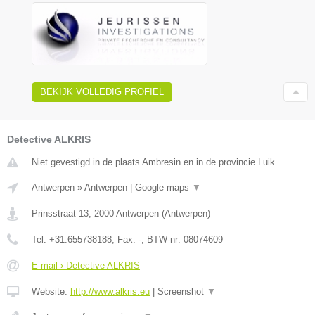
BEKIJK VOLLEDIG PROFIEL
Detective ALKRIS
Niet gevestigd in de plaats Ambresin en in de provincie Luik.
Antwerpen
»
Antwerpen
|
Google maps
▼
Prinsstraat 13
,
2000
Antwerpen
(
Antwerpen
)
Tel:
+31.655738188
, Fax:
-
, BTW-nr:
08074609
E-mail › Detective ALKRIS
Website:
http://www.alkris.eu
|
Screenshot
▼