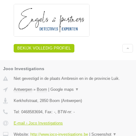
BEKIJK VOLLEDIG PROFIEL
Joco Investigations
Niet gevestigd in de plaats Ambresin en in de provincie Luik.
Antwerpen
»
Boom
|
Google maps
▼
Kerkhofstraat
,
2850
Boom
(
Antwerpen
)
Tel:
0468583694
, Fax:
-
, BTW-nr:
-
E-mail › Joco Investigations
Website:
http://www.joco-investigations.be
|
Screenshot
▼