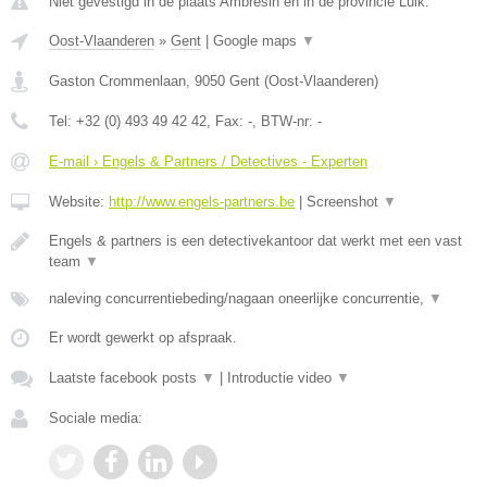
Niet gevestigd in de plaats Ambresin en in de provincie Luik.
Oost-Vlaanderen
»
Gent
|
Google maps
▼
Gaston Crommenlaan
,
9050
Gent
(
Oost-Vlaanderen
)
Tel:
+32 (0) 493 49 42 42
, Fax:
-
, BTW-nr:
-
E-mail › Engels & Partners / Detectives - Experten
Website:
http://www.engels-partners.be
|
Screenshot
▼
Engels & partners is een detectivekantoor dat werkt met een vast
team
▼
naleving concurrentiebeding/nagaan oneerlijke concurrentie,
▼
Er wordt gewerkt op afspraak.
Laatste facebook posts
▼
|
Introductie video
▼
Sociale media: