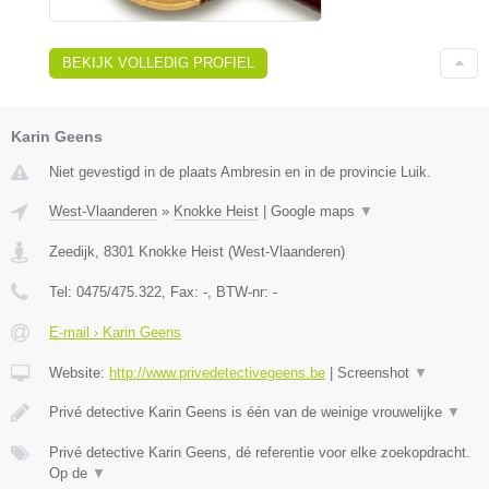
BEKIJK VOLLEDIG PROFIEL
Karin Geens
Niet gevestigd in de plaats Ambresin en in de provincie Luik.
West-Vlaanderen
»
Knokke Heist
|
Google maps
▼
Zeedijk
,
8301
Knokke Heist
(
West-Vlaanderen
)
Tel:
0475/475.322
, Fax:
-
, BTW-nr:
-
E-mail › Karin Geens
Website:
http://www.privedetectivegeens.be
|
Screenshot
▼
Privé detective Karin Geens is één van de weinige vrouwelijke
▼
Privé detective Karin Geens, dé referentie voor elke zoekopdracht.
Op de
▼