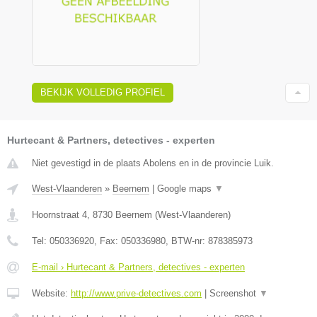
BEKIJK VOLLEDIG PROFIEL
Hurtecant & Partners, detectives - experten
Niet gevestigd in de plaats Abolens en in de provincie Luik.
West-Vlaanderen
»
Beernem
|
Google maps
▼
Hoornstraat 4
,
8730
Beernem
(
West-Vlaanderen
)
Tel:
050336920
, Fax:
050336980
, BTW-nr:
878385973
E-mail › Hurtecant & Partners, detectives - experten
Website:
http://www.prive-detectives.com
|
Screenshot
▼