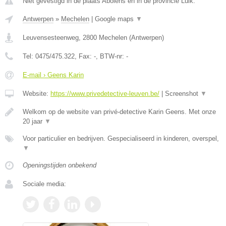
Niet gevestigd in de plaats Abolens en in de provincie Luik.
Antwerpen
»
Mechelen
|
Google maps
▼
Leuvensesteenweg
,
2800
Mechelen
(
Antwerpen
)
Tel:
0475/475.322
, Fax:
-
, BTW-nr:
-
E-mail › Geens Karin
Website:
https://www.privedetective-leuven.be/
|
Screenshot
▼
Welkom op de website van privé-detective Karin Geens. Met onze
20 jaar
▼
Voor particulier en bedrijven. Gespecialiseerd in kinderen, overspel,
▼
Openingstijden onbekend
Sociale media: