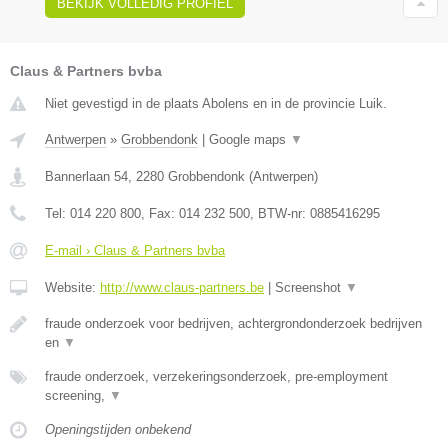
BEKIJK VOLLEDIG PROFIEL
Claus & Partners bvba
Niet gevestigd in de plaats Abolens en in de provincie Luik.
Antwerpen
»
Grobbendonk
|
Google maps
▼
Bannerlaan 54
,
2280
Grobbendonk
(
Antwerpen
)
Tel:
014 220 800
, Fax:
014 232 500
, BTW-nr:
0885416295
E-mail › Claus & Partners bvba
Website:
http://www.claus-partners.be
|
Screenshot
▼
fraude onderzoek voor bedrijven, achtergrondonderzoek bedrijven
en
▼
fraude onderzoek, verzekeringsonderzoek, pre-employment
screening,
▼
Openingstijden onbekend