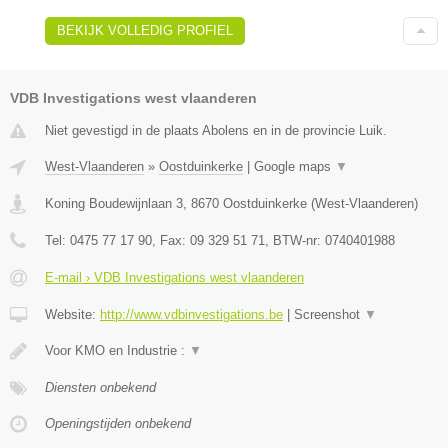
BEKIJK VOLLEDIG PROFIEL
VDB Investigations west vlaanderen
Niet gevestigd in de plaats Abolens en in de provincie Luik.
West-Vlaanderen
»
Oostduinkerke
|
Google maps
▼
Koning Boudewijnlaan 3
,
8670
Oostduinkerke
(
West-Vlaanderen
)
Tel:
0475 77 17 90
, Fax:
09 329 51 71
, BTW-nr:
0740401988
E-mail › VDB Investigations west vlaanderen
Website:
http://www.vdbinvestigations.be
|
Screenshot
▼
Voor KMO en Industrie :
▼
Diensten onbekend
Openingstijden onbekend