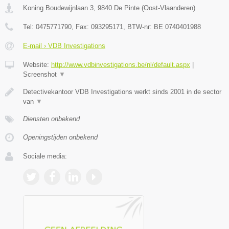
Koning Boudewijnlaan 3
,
9840
De Pinte
(
Oost-Vlaanderen
)
Tel:
0475771790
, Fax:
093295171
, BTW-nr:
BE 0740401988
E-mail › VDB Investigations
Website:
http://www.vdbinvestigations.be/nl/default.aspx
|
Screenshot
▼
Detectivekantoor VDB Investigations werkt sinds 2001 in de sector
van
▼
Diensten onbekend
Openingstijden onbekend
Sociale media: