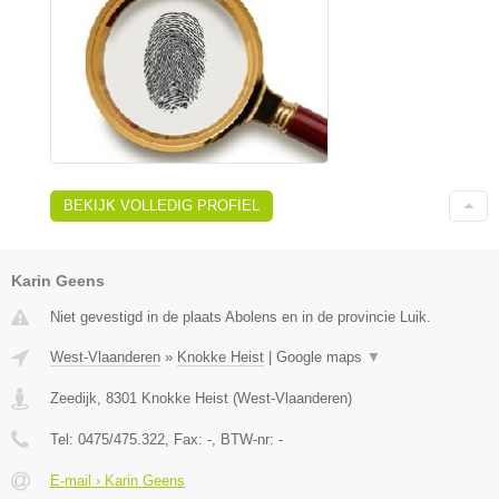
BEKIJK VOLLEDIG PROFIEL
Karin Geens
Niet gevestigd in de plaats Abolens en in de provincie Luik.
West-Vlaanderen
»
Knokke Heist
|
Google maps
▼
Zeedijk
,
8301
Knokke Heist
(
West-Vlaanderen
)
Tel:
0475/475.322
, Fax:
-
, BTW-nr:
-
E-mail › Karin Geens