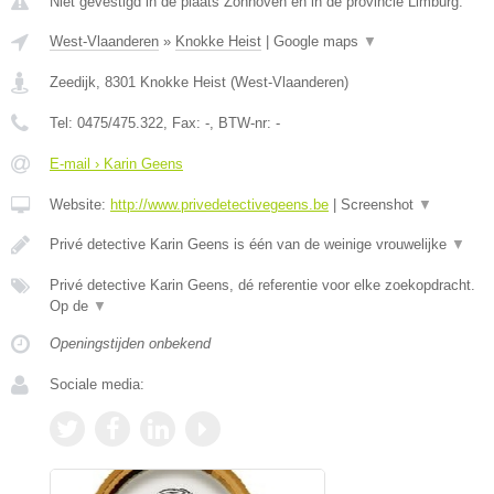
Niet gevestigd in de plaats Zonhoven en in de provincie Limburg.
West-Vlaanderen
»
Knokke Heist
|
Google maps
▼
Zeedijk
,
8301
Knokke Heist
(
West-Vlaanderen
)
Tel:
0475/475.322
, Fax:
-
, BTW-nr:
-
E-mail › Karin Geens
Website:
http://www.privedetectivegeens.be
|
Screenshot
▼
Privé detective Karin Geens is één van de weinige vrouwelijke
▼
Privé detective Karin Geens, dé referentie voor elke zoekopdracht.
Op de
▼
Openingstijden onbekend
Sociale media: