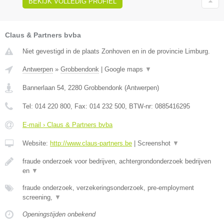
BEKIJK VOLLEDIG PROFIEL
Claus & Partners bvba
Niet gevestigd in de plaats Zonhoven en in de provincie Limburg.
Antwerpen
»
Grobbendonk
|
Google maps
▼
Bannerlaan 54
,
2280
Grobbendonk
(
Antwerpen
)
Tel:
014 220 800
, Fax:
014 232 500
, BTW-nr:
0885416295
E-mail › Claus & Partners bvba
Website:
http://www.claus-partners.be
|
Screenshot
▼
fraude onderzoek voor bedrijven, achtergrondonderzoek bedrijven
en
▼
fraude onderzoek, verzekeringsonderzoek, pre-employment
screening,
▼
Openingstijden onbekend