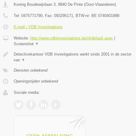
Koning Boudewijnlaan 3
,
9840
De Pinte
(
Oost-Vlaanderen
)
Tel:
0475771790
, Fax:
093295171
, BTW-nr:
BE 0740401988
E-mail › VDB Investigations
Website:
http://www.vdbinvestigations.be/nl/default.aspx
|
Screenshot
▼
Detectivekantoor VDB Investigations werkt sinds 2001 in de sector
van
▼
Diensten onbekend
Openingstijden onbekend
Sociale media: