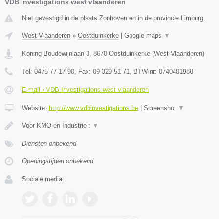
VDB Investigations west vlaanderen
Niet gevestigd in de plaats Zonhoven en in de provincie Limburg.
West-Vlaanderen
»
Oostduinkerke
|
Google maps
▼
Koning Boudewijnlaan 3
,
8670
Oostduinkerke
(
West-Vlaanderen
)
Tel:
0475 77 17 90
, Fax:
09 329 51 71
, BTW-nr:
0740401988
E-mail › VDB Investigations west vlaanderen
Website:
http://www.vdbinvestigations.be
|
Screenshot
▼
Voor KMO en Industrie :
▼
Diensten onbekend
Openingstijden onbekend
Sociale media: