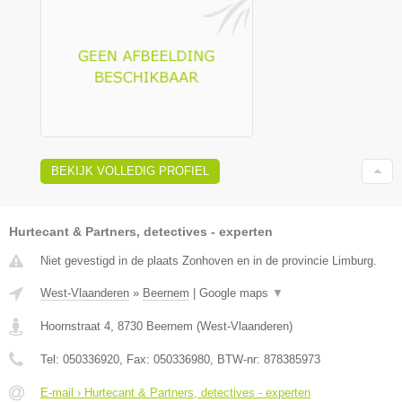
BEKIJK VOLLEDIG PROFIEL
Hurtecant & Partners, detectives - experten
Niet gevestigd in de plaats Zonhoven en in de provincie Limburg.
West-Vlaanderen
»
Beernem
|
Google maps
▼
Hoornstraat 4
,
8730
Beernem
(
West-Vlaanderen
)
Tel:
050336920
, Fax:
050336980
, BTW-nr:
878385973
E-mail › Hurtecant & Partners, detectives - experten