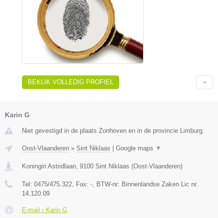
BEKIJK VOLLEDIG PROFIEL
Karin G
Niet gevestigd in de plaats Zonhoven en in de provincie Limburg.
Oost-Vlaanderen
»
Sint Niklaas
|
Google maps
▼
Koningin Astridlaan
,
9100
Sint Niklaas
(
Oost-Vlaanderen
)
Tel:
0475/475.322
, Fax:
-
, BTW-nr:
Binnenlandse Zaken Lic nr.
14.120.09
E-mail › Karin G