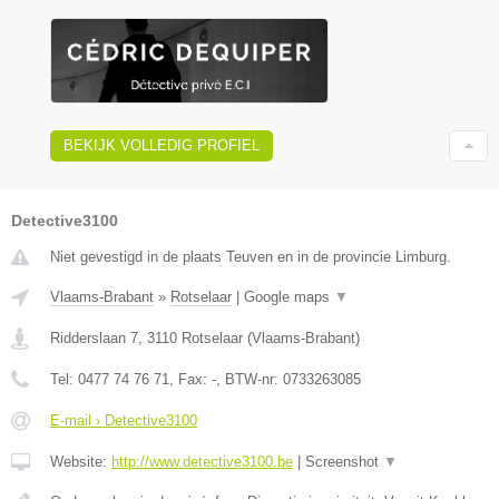
BEKIJK VOLLEDIG PROFIEL
Detective3100
Niet gevestigd in de plaats Teuven en in de provincie Limburg.
Vlaams-Brabant
»
Rotselaar
|
Google maps
▼
Ridderslaan 7
,
3110
Rotselaar
(
Vlaams-Brabant
)
Tel:
0477 74 76 71
, Fax:
-
, BTW-nr:
0733263085
E-mail › Detective3100
Website:
http://www.detective3100.be
|
Screenshot
▼