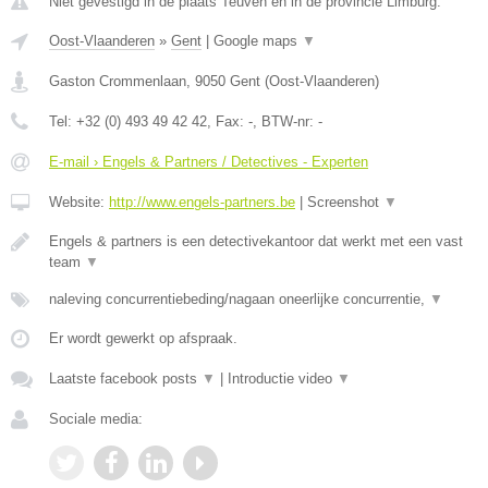
Niet gevestigd in de plaats Teuven en in de provincie Limburg.
Oost-Vlaanderen
»
Gent
|
Google maps
▼
Gaston Crommenlaan
,
9050
Gent
(
Oost-Vlaanderen
)
Tel:
+32 (0) 493 49 42 42
, Fax:
-
, BTW-nr:
-
E-mail › Engels & Partners / Detectives - Experten
Website:
http://www.engels-partners.be
|
Screenshot
▼
Engels & partners is een detectivekantoor dat werkt met een vast
team
▼
naleving concurrentiebeding/nagaan oneerlijke concurrentie,
▼
Er wordt gewerkt op afspraak.
Laatste facebook posts
▼
|
Introductie video
▼
Sociale media: