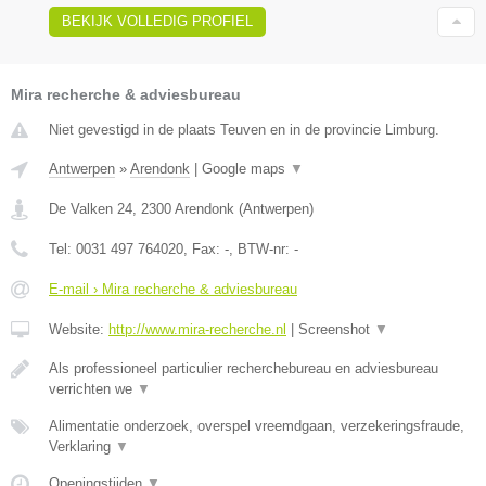
BEKIJK VOLLEDIG PROFIEL
Mira recherche & adviesbureau
Niet gevestigd in de plaats Teuven en in de provincie Limburg.
Antwerpen
»
Arendonk
|
Google maps
▼
De Valken 24
,
2300
Arendonk
(
Antwerpen
)
Tel:
0031 497 764020
, Fax:
-
, BTW-nr:
-
E-mail › Mira recherche & adviesbureau
Website:
http://www.mira-recherche.nl
|
Screenshot
▼
Als professioneel particulier recherchebureau en adviesbureau
verrichten we
▼
Alimentatie onderzoek, overspel vreemdgaan, verzekeringsfraude,
Verklaring
▼
Openingstijden
▼