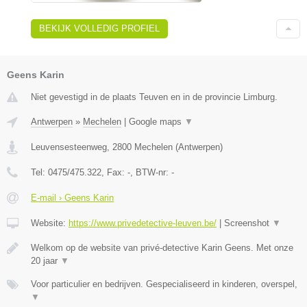
BEKIJK VOLLEDIG PROFIEL
Geens Karin
Niet gevestigd in de plaats Teuven en in de provincie Limburg.
Antwerpen
»
Mechelen
|
Google maps
▼
Leuvensesteenweg
,
2800
Mechelen
(
Antwerpen
)
Tel:
0475/475.322
, Fax:
-
, BTW-nr:
-
E-mail › Geens Karin
Website:
https://www.privedetective-leuven.be/
|
Screenshot
▼
Welkom op de website van privé-detective Karin Geens. Met onze
20 jaar
▼
Voor particulier en bedrijven. Gespecialiseerd in kinderen, overspel,
▼