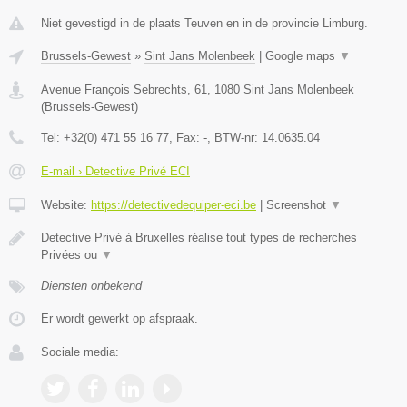
Niet gevestigd in de plaats Teuven en in de provincie Limburg.
Brussels-Gewest
»
Sint Jans Molenbeek
|
Google maps
▼
Avenue François Sebrechts, 61
,
1080
Sint Jans Molenbeek
(
Brussels-Gewest
)
Tel:
+32(0) 471 55 16 77
, Fax:
-
, BTW-nr:
14.0635.04
E-mail › Detective Privé ECI
Website:
https://detectivedequiper-eci.be
|
Screenshot
▼
Detective Privé à Bruxelles réalise tout types de recherches
Privées ou
▼
Diensten onbekend
Er wordt gewerkt op afspraak.
Sociale media: