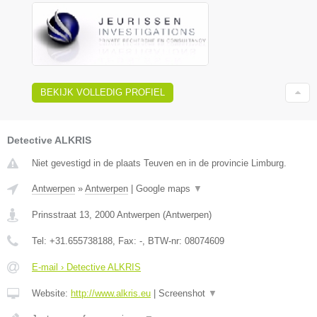
BEKIJK VOLLEDIG PROFIEL
Detective ALKRIS
Niet gevestigd in de plaats Teuven en in de provincie Limburg.
Antwerpen
»
Antwerpen
|
Google maps
▼
Prinsstraat 13
,
2000
Antwerpen
(
Antwerpen
)
Tel:
+31.655738188
, Fax:
-
, BTW-nr:
08074609
E-mail › Detective ALKRIS
Website:
http://www.alkris.eu
|
Screenshot
▼