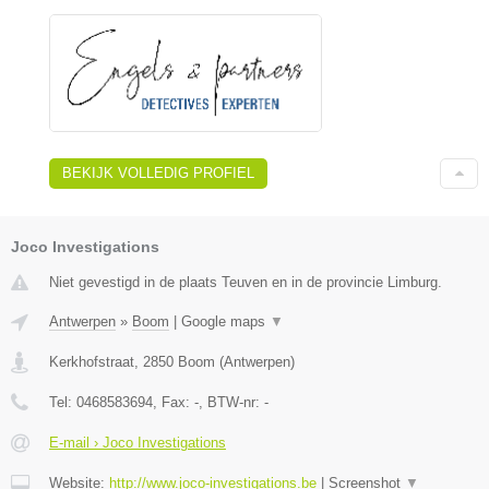
BEKIJK VOLLEDIG PROFIEL
Joco Investigations
Niet gevestigd in de plaats Teuven en in de provincie Limburg.
Antwerpen
»
Boom
|
Google maps
▼
Kerkhofstraat
,
2850
Boom
(
Antwerpen
)
Tel:
0468583694
, Fax:
-
, BTW-nr:
-
E-mail › Joco Investigations
Website:
http://www.joco-investigations.be
|
Screenshot
▼