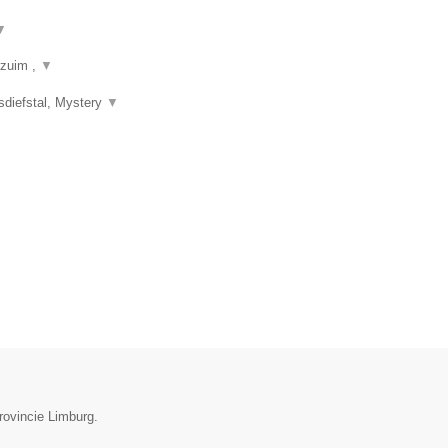
▼
rzuim ,
▼
sdiefstal, Mystery
▼
provincie Limburg.