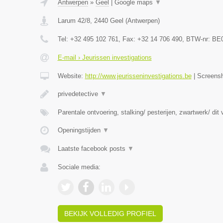
Antwerpen
»
Geel
|
Google maps
▼
Larum 42/8
,
2440
Geel
(
Antwerpen
)
Tel:
+32 495 102 761
, Fax:
+32 14 706 490
, BTW-nr:
BE0
E-mail › Jeurissen investigations
Website:
http://www.jeurisseninvestigations.be
|
Screens
privedetective
▼
Parentale ontvoering, stalking/ pesterijen, zwartwerk/ dit
Openingstijden
▼
Laatste facebook posts
▼
Sociale media:
BEKIJK VOLLEDIG PROFIEL