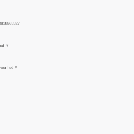
818968327
hot
▼
 voor het
▼