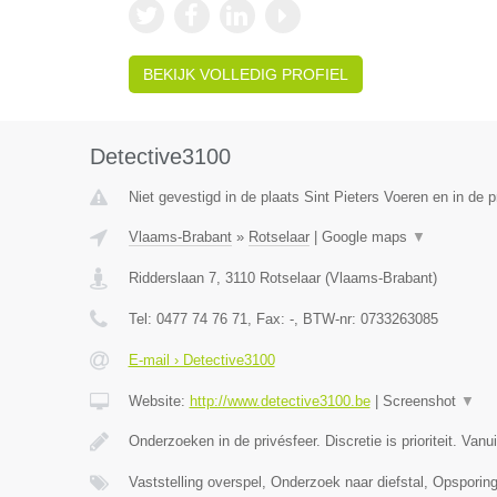
BEKIJK VOLLEDIG PROFIEL
Detective3100
Niet gevestigd in de plaats Sint Pieters Voeren en in de 
Vlaams-Brabant
»
Rotselaar
|
Google maps
▼
Ridderslaan 7
,
3110
Rotselaar
(
Vlaams-Brabant
)
Tel:
0477 74 76 71
, Fax:
-
, BTW-nr:
0733263085
E-mail › Detective3100
Website:
http://www.detective3100.be
|
Screenshot
▼
Onderzoeken in de privésfeer. Discretie is prioriteit. Van
Vaststelling overspel, Onderzoek naar diefstal, Opspori