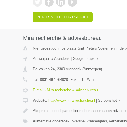
BEKIJK VOLLEDIG PROFIEL
Mira recherche & adviesbureau
Niet gevestigd in de plaats Sint Pieters Voeren en in de 
Antwerpen
»
Arendonk
|
Google maps
▼
De Valken 24
,
2300
Arendonk
(
Antwerpen
)
Tel:
0031 497 764020
, Fax:
-
, BTW-nr:
-
E-mail › Mira recherche & adviesbureau
Website:
http://www.mira-recherche.nl
|
Screenshot
▼
Als professioneel particulier recherchebureau en adviesb
Alimentatie onderzoek, overspel vreemdgaan, verzekerin