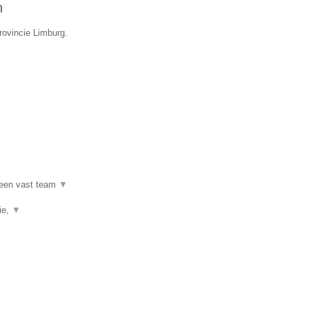
n
provincie Limburg.
 een vast team
▼
ie,
▼