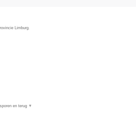
provincie Limburg.
psporen en terug
▼