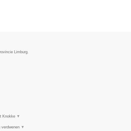
provincie Limburg.
uit Knokke
▼
ng verdwenen
▼