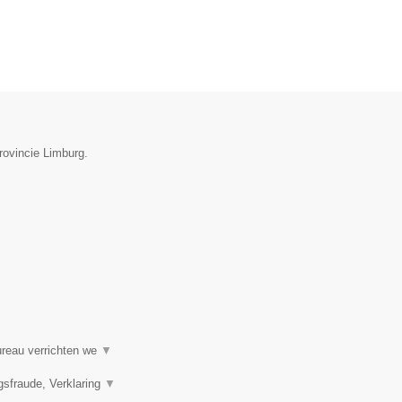
provincie Limburg.
ureau verrichten we
▼
gsfraude, Verklaring
▼