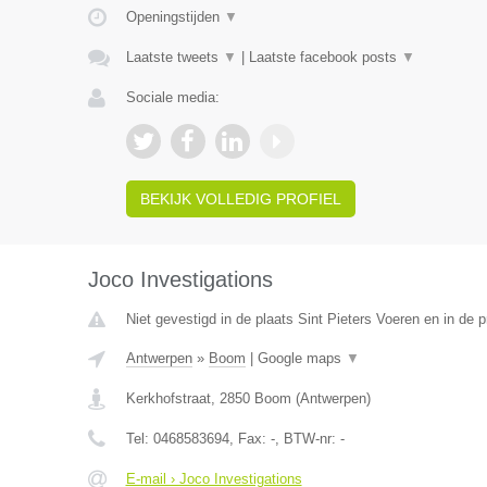
Openingstijden
▼
Laatste tweets
▼
|
Laatste facebook posts
▼
Sociale media:
BEKIJK VOLLEDIG PROFIEL
Joco Investigations
Niet gevestigd in de plaats Sint Pieters Voeren en in de 
Antwerpen
»
Boom
|
Google maps
▼
Kerkhofstraat
,
2850
Boom
(
Antwerpen
)
Tel:
0468583694
, Fax:
-
, BTW-nr:
-
E-mail › Joco Investigations