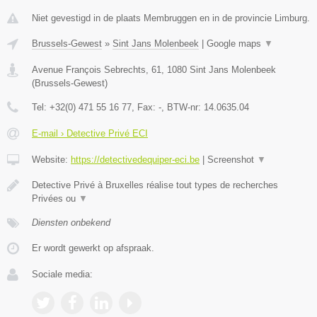
Niet gevestigd in de plaats Membruggen en in de provincie Limburg.
Brussels-Gewest
»
Sint Jans Molenbeek
|
Google maps
▼
Avenue François Sebrechts, 61
,
1080
Sint Jans Molenbeek
(
Brussels-Gewest
)
Tel:
+32(0) 471 55 16 77
, Fax:
-
, BTW-nr:
14.0635.04
E-mail › Detective Privé ECI
Website:
https://detectivedequiper-eci.be
|
Screenshot
▼
Detective Privé à Bruxelles réalise tout types de recherches
Privées ou
▼
Diensten onbekend
Er wordt gewerkt op afspraak.
Sociale media: