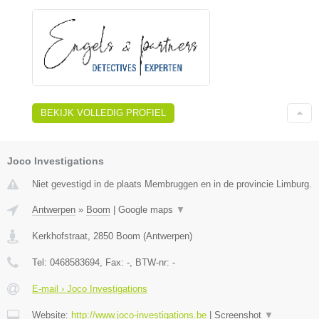
BEKIJK VOLLEDIG PROFIEL
Joco Investigations
Niet gevestigd in de plaats Membruggen en in de provincie Limburg.
Antwerpen
»
Boom
|
Google maps
▼
Kerkhofstraat
,
2850
Boom
(
Antwerpen
)
Tel:
0468583694
, Fax:
-
, BTW-nr:
-
E-mail › Joco Investigations
Website:
http://www.joco-investigations.be
|
Screenshot
▼