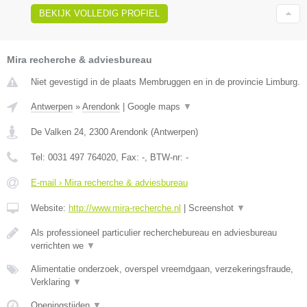
BEKIJK VOLLEDIG PROFIEL
Mira recherche & adviesbureau
Niet gevestigd in de plaats Membruggen en in de provincie Limburg.
Antwerpen
»
Arendonk
|
Google maps
▼
De Valken 24
,
2300
Arendonk
(
Antwerpen
)
Tel:
0031 497 764020
, Fax:
-
, BTW-nr:
-
E-mail › Mira recherche & adviesbureau
Website:
http://www.mira-recherche.nl
|
Screenshot
▼
Als professioneel particulier recherchebureau en adviesbureau
verrichten we
▼
Alimentatie onderzoek, overspel vreemdgaan, verzekeringsfraude,
Verklaring
▼
Openingstijden
▼