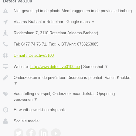
Detective3100
Niet gevestigd in de plaats Membruggen en in de provincie Limburg.
Vlaams-Brabant
»
Rotselaar
|
Google maps
▼
Ridderslaan 7
,
3110
Rotselaar
(
Vlaams-Brabant
)
Tel:
0477 74 76 71
, Fax:
-
, BTW-nr:
0733263085
E-mail › Detective3100
Website:
http://www.detective3100.be
|
Screenshot
▼
Onderzoeken in de privésfeer. Discretie is prioriteit. Vanuit Knokke
▼
Vaststelling overspel, Onderzoek naar diefstal, Opsporing
verdwenen
▼
Er wordt gewerkt op afspraak.
Sociale media: