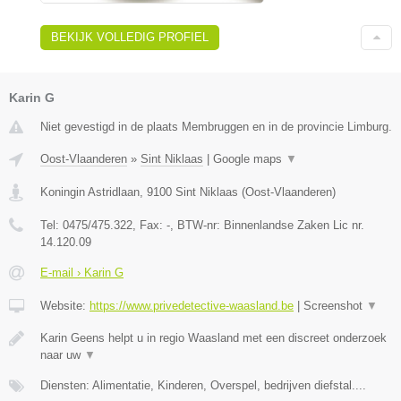
BEKIJK VOLLEDIG PROFIEL
Karin G
Niet gevestigd in de plaats Membruggen en in de provincie Limburg.
Oost-Vlaanderen
»
Sint Niklaas
|
Google maps
▼
Koningin Astridlaan
,
9100
Sint Niklaas
(
Oost-Vlaanderen
)
Tel:
0475/475.322
, Fax:
-
, BTW-nr:
Binnenlandse Zaken Lic nr.
14.120.09
E-mail › Karin G
Website:
https://www.privedetective-waasland.be
|
Screenshot
▼
Karin Geens helpt u in regio Waasland met een discreet onderzoek
naar uw
▼
Diensten: Alimentatie, Kinderen, Overspel, bedrijven diefstal....