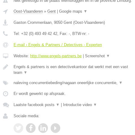
Niet gevestigd in de plaats Membruggen en in de provincie Limburg.
Oost-Vlaanderen
»
Gent
|
Google maps
▼
Gaston Crommenlaan
,
9050
Gent
(
Oost-Vlaanderen
)
Tel:
+32 (0) 493 49 42 42
, Fax:
-
, BTW-nr:
-
E-mail › Engels & Partners / Detectives - Experten
Website:
http://www.engels-partners.be
|
Screenshot
▼
Engels & partners is een detectivekantoor dat werkt met een vast
team
▼
naleving concurrentiebeding/nagaan oneerlijke concurrentie,
▼
Er wordt gewerkt op afspraak.
Laatste facebook posts
▼
|
Introductie video
▼
Sociale media: