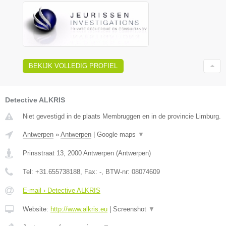
BEKIJK VOLLEDIG PROFIEL
Detective ALKRIS
Niet gevestigd in de plaats Membruggen en in de provincie Limburg.
Antwerpen
»
Antwerpen
|
Google maps
▼
Prinsstraat 13
,
2000
Antwerpen
(
Antwerpen
)
Tel:
+31.655738188
, Fax:
-
, BTW-nr:
08074609
E-mail › Detective ALKRIS
Website:
http://www.alkris.eu
|
Screenshot
▼