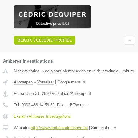
BEKIJK VOLLEDIG PROFIEL
Amberes Investigations
Niet gevestigd in de plaats Membruggen en in de provincie Limburg.
Antwerpen
»
Vorselaar
|
Google maps
▼
Fortsebaan 31
,
2930
Vorselaar
(
Antwerpen
)
Tel:
0032 468 14 56 52
, Fax:
-
, BTW-nr:
-
E-mail › Amberes Investigations
Website:
http://www.amberesdetective.be
|
Screenshot
▼