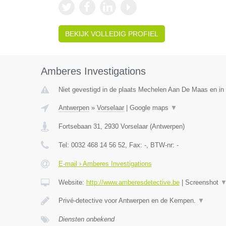
BEKIJK VOLLEDIG PROFIEL
Amberes Investigations
Niet gevestigd in de plaats Mechelen Aan De Maas en in 
Antwerpen
»
Vorselaar
|
Google maps
▼
Fortsebaan 31
,
2930
Vorselaar
(
Antwerpen
)
Tel:
0032 468 14 56 52
, Fax:
-
, BTW-nr:
-
E-mail › Amberes Investigations
Website:
http://www.amberesdetective.be
|
Screenshot
Privé-detective voor Antwerpen en de Kempen.
▼
Diensten onbekend