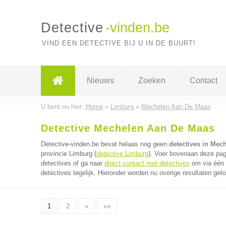
Detective
-vinden.be
VIND EEN DETECTIVE BIJ U IN DE BUURT!
Nieuws
Zoeken
Contact
U bent nu hier:
Home
»
Limburg
»
Mechelen Aan De Maas
Detective Mechelen Aan De Maas
Detective-vinden.be bevat helaas nog geen
detectives in Mec
provincie Limburg (
detective Limburg
). Voer bovenaan deze pagi
detectives of ga naar
direct contact met detectives
om via één 
detectives tegelijk. Hieronder worden nu overige resultaten get
1
2
»
»»