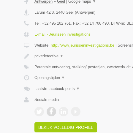
Antwerpen
»
Geel
|
Google maps
▼
Larum 42/8
,
2440
Geel
(
Antwerpen
)
Tel:
+32 495 102 761
, Fax:
+32 14 706 490
, BTW-nr:
BE0
E-mail › Jeurissen investigations
Website:
http://www.jeurisseninvestigations.be
|
Screens
privedetective
▼
Parentale ontvoering, stalking/ pesterijen, zwartwerk/ dit
Openingstijden
▼
Laatste facebook posts
▼
Sociale media:
BEKIJK VOLLEDIG PROFIEL