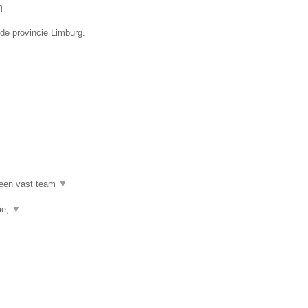
n
de provincie Limburg.
 een vast team
▼
ie,
▼