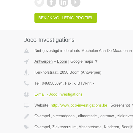
BEKIJK VOLLEDIG PROFIEL
Joco Investigations
Niet gevestigd in de plaats Mechelen Aan De Maas en in 
Antwerpen
»
Boom
|
Google maps
▼
Kerkhofstraat
,
2850
Boom
(
Antwerpen
)
Tel:
0468583694
, Fax:
-
, BTW-nr:
-
E-mail › Joco Investigations
Website:
http://www.joco-investigations.be
|
Screenshot
Overspel , vreemdgaan , alimentatie , ontrouw , ziekteve
Overspel, Ziekteverzuim, Absenteïsme, Kinderen, Bedrijf