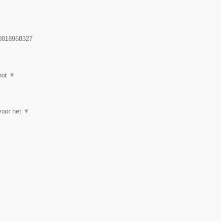
818968327
hot
▼
 voor het
▼