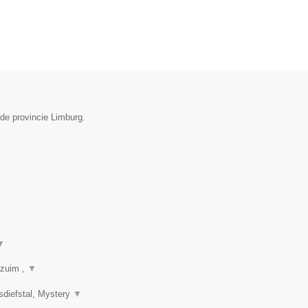
de provincie Limburg.
▼
rzuim ,
▼
sdiefstal, Mystery
▼