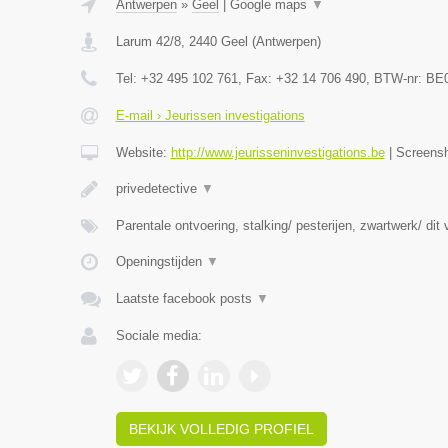
Antwerpen
»
Geel
|
Google maps
▼
Larum 42/8
,
2440
Geel
(
Antwerpen
)
Tel:
+32 495 102 761
, Fax:
+32 14 706 490
, BTW-nr:
BE0
E-mail › Jeurissen investigations
Website:
http://www.jeurisseninvestigations.be
|
Screens
privedetective
▼
Parentale ontvoering, stalking/ pesterijen, zwartwerk/ dit
Openingstijden
▼
Laatste facebook posts
▼
Sociale media:
BEKIJK VOLLEDIG PROFIEL