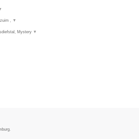
▼
rzuim ,
▼
sdiefstal, Mystery
▼
imburg.