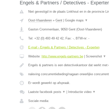
Engels & Partners / Detectives - Experte
Niet gevestigd in de plaats Linkhout en in de provincie L
Oost-Vlaanderen
»
Gent
|
Google maps
▼
Gaston Crommenlaan
,
9050
Gent
(
Oost-Vlaanderen
)
Tel:
+32 (0) 493 49 42 42
, Fax:
-
, BTW-nr:
-
E-mail › Engels & Partners / Detectives - Experten
Website:
http://www.engels-partners.be
|
Screenshot
▼
Engels & partners is een detectivekantoor dat werkt met
naleving concurrentiebeding/nagaan oneerlijke concurrent
Er wordt gewerkt op afspraak.
Laatste facebook posts
▼
|
Introductie video
▼
Sociale media: