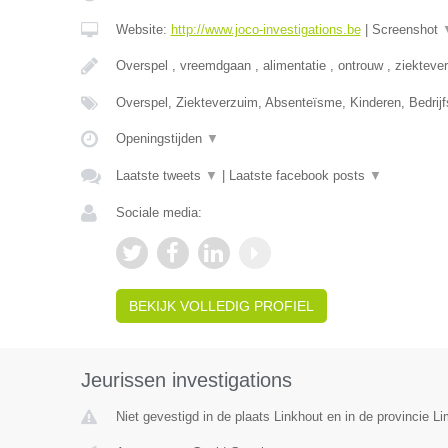
Website:
http://www.joco-investigations.be
|
Screenshot
Overspel , vreemdgaan , alimentatie , ontrouw , ziekteve
Overspel, Ziekteverzuim, Absenteïsme, Kinderen, Bedrijf
Openingstijden
▼
Laatste tweets
▼
|
Laatste facebook posts
▼
Sociale media:
BEKIJK VOLLEDIG PROFIEL
Jeurissen investigations
Niet gevestigd in de plaats Linkhout en in de provincie L