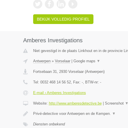
BEKIJK VOLLEDIG PROFIEL
Amberes Investigations
Niet gevestigd in de plaats Linkhout en in de provincie L
Antwerpen
»
Vorselaar
|
Google maps
▼
Fortsebaan 31
,
2930
Vorselaar
(
Antwerpen
)
Tel:
0032 468 14 56 52
, Fax:
-
, BTW-nr:
-
E-mail › Amberes Investigations
Website:
http://www.amberesdetective.be
|
Screenshot
Privé-detective voor Antwerpen en de Kempen.
▼
Diensten onbekend