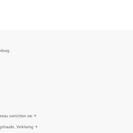
imburg.
ureau verrichten we
▼
gsfraude, Verklaring
▼