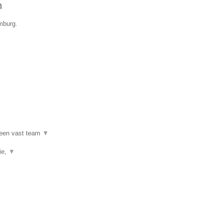
n
imburg.
 een vast team
▼
ie,
▼