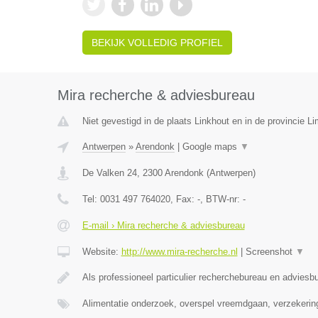
BEKIJK VOLLEDIG PROFIEL
Mira recherche & adviesbureau
Niet gevestigd in de plaats Linkhout en in de provincie L
Antwerpen
»
Arendonk
|
Google maps
▼
De Valken 24
,
2300
Arendonk
(
Antwerpen
)
Tel:
0031 497 764020
, Fax:
-
, BTW-nr:
-
E-mail › Mira recherche & adviesbureau
Website:
http://www.mira-recherche.nl
|
Screenshot
▼
Als professioneel particulier recherchebureau en adviesb
Alimentatie onderzoek, overspel vreemdgaan, verzekerin