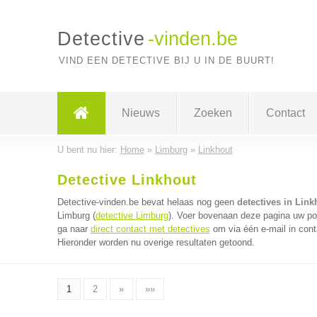
Detective
-vinden.be
VIND EEN DETECTIVE BIJ U IN DE BUURT!
Nieuws
Zoeken
Contact
U bent nu hier:
Home
»
Limburg
»
Linkhout
Detective Linkhout
Detective-vinden.be bevat helaas nog geen
detectives in Link
Limburg (
detective Limburg
). Voer bovenaan deze pagina uw post
ga naar
direct contact met detectives
om via één e-mail in cont
Hieronder worden nu overige resultaten getoond.
1
2
»
»»