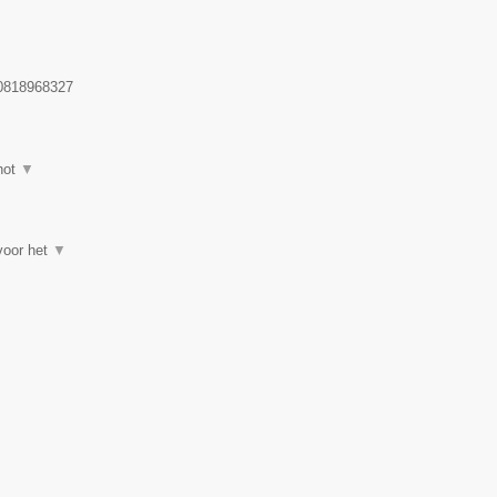
818968327
hot
▼
 voor het
▼