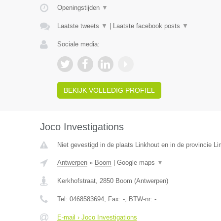
Openingstijden
▼
Laatste tweets
▼
|
Laatste facebook posts
▼
Sociale media:
BEKIJK VOLLEDIG PROFIEL
Joco Investigations
Niet gevestigd in de plaats Linkhout en in de provincie L
Antwerpen
»
Boom
|
Google maps
▼
Kerkhofstraat
,
2850
Boom
(
Antwerpen
)
Tel:
0468583694
, Fax:
-
, BTW-nr:
-
E-mail › Joco Investigations