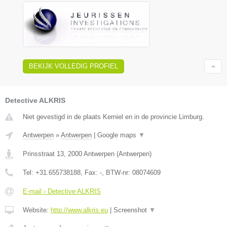
BEKIJK VOLLEDIG PROFIEL
Detective ALKRIS
Niet gevestigd in de plaats Kerniel en in de provincie Limburg.
Antwerpen
»
Antwerpen
|
Google maps
▼
Prinsstraat 13
,
2000
Antwerpen
(
Antwerpen
)
Tel:
+31.655738188
, Fax:
-
, BTW-nr:
08074609
E-mail › Detective ALKRIS
Website:
http://www.alkris.eu
|
Screenshot
▼