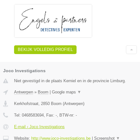
BEKIJK VOLLEDIG PROFIEL
Joco Investigations
Niet gevestigd in de plaats Kerniel en in de provincie Limburg.
Antwerpen
»
Boom
|
Google maps
▼
Kerkhofstraat
,
2850
Boom
(
Antwerpen
)
Tel:
0468583694
, Fax:
-
, BTW-nr:
-
E-mail › Joco Investigations
Website:
http://www.joco-investigations.be
|
Screenshot
▼