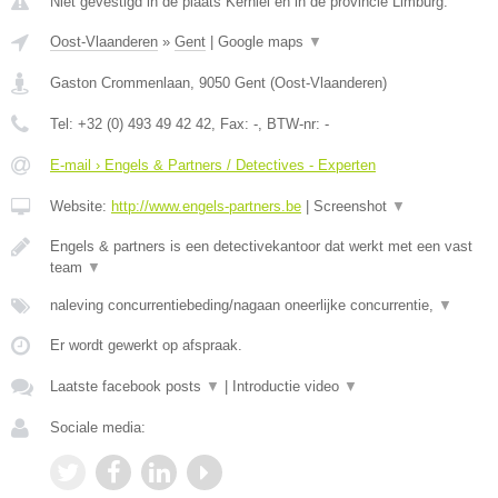
Niet gevestigd in de plaats Kerniel en in de provincie Limburg.
Oost-Vlaanderen
»
Gent
|
Google maps
▼
Gaston Crommenlaan
,
9050
Gent
(
Oost-Vlaanderen
)
Tel:
+32 (0) 493 49 42 42
, Fax:
-
, BTW-nr:
-
E-mail › Engels & Partners / Detectives - Experten
Website:
http://www.engels-partners.be
|
Screenshot
▼
Engels & partners is een detectivekantoor dat werkt met een vast
team
▼
naleving concurrentiebeding/nagaan oneerlijke concurrentie,
▼
Er wordt gewerkt op afspraak.
Laatste facebook posts
▼
|
Introductie video
▼
Sociale media: