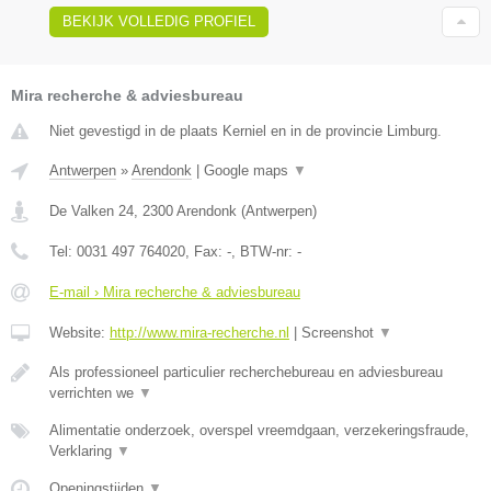
BEKIJK VOLLEDIG PROFIEL
Mira recherche & adviesbureau
Niet gevestigd in de plaats Kerniel en in de provincie Limburg.
Antwerpen
»
Arendonk
|
Google maps
▼
De Valken 24
,
2300
Arendonk
(
Antwerpen
)
Tel:
0031 497 764020
, Fax:
-
, BTW-nr:
-
E-mail › Mira recherche & adviesbureau
Website:
http://www.mira-recherche.nl
|
Screenshot
▼
Als professioneel particulier recherchebureau en adviesbureau
verrichten we
▼
Alimentatie onderzoek, overspel vreemdgaan, verzekeringsfraude,
Verklaring
▼
Openingstijden
▼