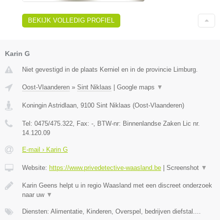
BEKIJK VOLLEDIG PROFIEL
Karin G
Niet gevestigd in de plaats Kerniel en in de provincie Limburg.
Oost-Vlaanderen
»
Sint Niklaas
|
Google maps
▼
Koningin Astridlaan
,
9100
Sint Niklaas
(
Oost-Vlaanderen
)
Tel:
0475/475.322
, Fax:
-
, BTW-nr:
Binnenlandse Zaken Lic nr.
14.120.09
E-mail › Karin G
Website:
https://www.privedetective-waasland.be
|
Screenshot
▼
Karin Geens helpt u in regio Waasland met een discreet onderzoek
naar uw
▼
Diensten: Alimentatie, Kinderen, Overspel, bedrijven diefstal....