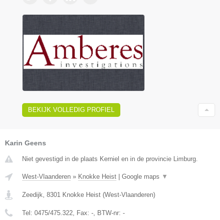
BEKIJK VOLLEDIG PROFIEL
Karin Geens
Niet gevestigd in de plaats Kerniel en in de provincie Limburg.
West-Vlaanderen
»
Knokke Heist
|
Google maps
▼
Zeedijk
,
8301
Knokke Heist
(
West-Vlaanderen
)
Tel:
0475/475.322
, Fax:
-
, BTW-nr:
-