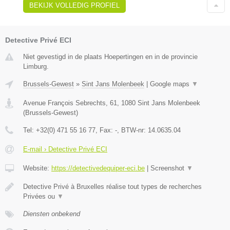
BEKIJK VOLLEDIG PROFIEL
Detective Privé ECI
Niet gevestigd in de plaats Hoepertingen en in de provincie
Limburg.
Brussels-Gewest
»
Sint Jans Molenbeek
|
Google maps
▼
Avenue François Sebrechts, 61
,
1080
Sint Jans Molenbeek
(
Brussels-Gewest
)
Tel:
+32(0) 471 55 16 77
, Fax:
-
, BTW-nr:
14.0635.04
E-mail › Detective Privé ECI
Website:
https://detectivedequiper-eci.be
|
Screenshot
▼
Detective Privé à Bruxelles réalise tout types de recherches
Privées ou
▼
Diensten onbekend