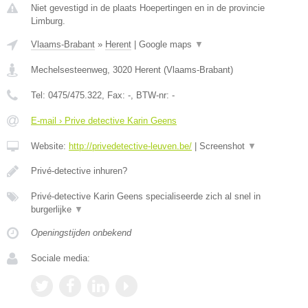
Niet gevestigd in de plaats Hoepertingen en in de provincie
Limburg.
Vlaams-Brabant
»
Herent
|
Google maps
▼
Mechelsesteenweg
,
3020
Herent
(
Vlaams-Brabant
)
Tel:
0475/475.322
, Fax:
-
, BTW-nr:
-
E-mail › Prive detective Karin Geens
Website:
http://privedetective-leuven.be/
|
Screenshot
▼
Privé-detective inhuren?
Privé-detective Karin Geens specialiseerde zich al snel in
burgerlijke
▼
Openingstijden onbekend
Sociale media: