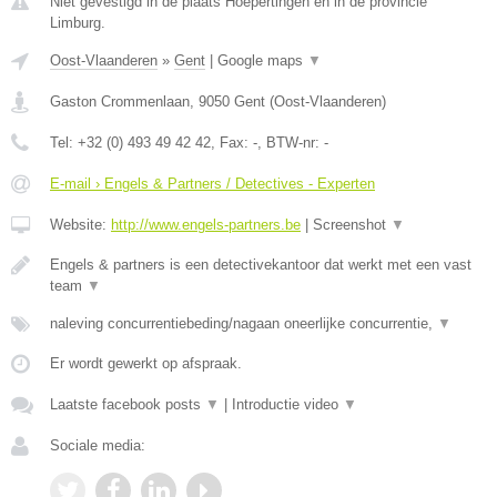
Niet gevestigd in de plaats Hoepertingen en in de provincie
Limburg.
Oost-Vlaanderen
»
Gent
|
Google maps
▼
Gaston Crommenlaan
,
9050
Gent
(
Oost-Vlaanderen
)
Tel:
+32 (0) 493 49 42 42
, Fax:
-
, BTW-nr:
-
E-mail › Engels & Partners / Detectives - Experten
Website:
http://www.engels-partners.be
|
Screenshot
▼
Engels & partners is een detectivekantoor dat werkt met een vast
team
▼
naleving concurrentiebeding/nagaan oneerlijke concurrentie,
▼
Er wordt gewerkt op afspraak.
Laatste facebook posts
▼
|
Introductie video
▼
Sociale media: