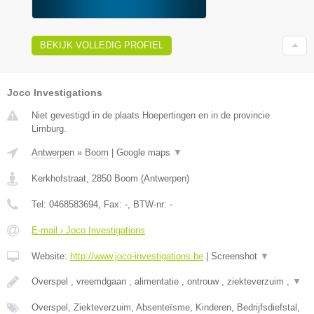
BEKIJK VOLLEDIG PROFIEL
Joco Investigations
Niet gevestigd in de plaats Hoepertingen en in de provincie
Limburg.
Antwerpen
»
Boom
|
Google maps
▼
Kerkhofstraat
,
2850
Boom
(
Antwerpen
)
Tel:
0468583694
, Fax:
-
, BTW-nr:
-
E-mail › Joco Investigations
Website:
http://www.joco-investigations.be
|
Screenshot
▼
Overspel , vreemdgaan , alimentatie , ontrouw , ziekteverzuim ,
▼
Overspel, Ziekteverzuim, Absenteïsme, Kinderen, Bedrijfsdiefstal,