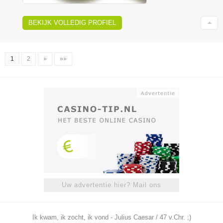
BEKIJK VOLLEDIG PROFIEL
1
2
»
»»
Uw advertentie hier? Mail ons
Ik kwam, ik zocht, ik vond - Julius Caesar / 47 v.Chr. ;)