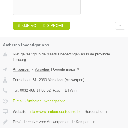
BEKIJK VOLLEDIG PROFIEL
Amberes Investigations
Niet gevestigd in de plaats Hoepertingen en in de provincie
Limburg.
Antwerpen
»
Vorselaar
|
Google maps
▼
Fortsebaan 31
,
2930
Vorselaar
(
Antwerpen
)
Tel:
0032 468 14 56 52
, Fax:
-
, BTW-nr:
-
E-mail › Amberes Investigations
Website:
http://www.amberesdetective.be
|
Screenshot
▼
Privé-detective voor Antwerpen en de Kempen.
▼