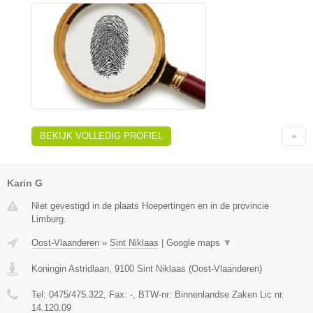
BEKIJK VOLLEDIG PROFIEL
Karin G
Niet gevestigd in de plaats Hoepertingen en in de provincie
Limburg.
Oost-Vlaanderen
»
Sint Niklaas
|
Google maps
▼
Koningin Astridlaan
,
9100
Sint Niklaas
(
Oost-Vlaanderen
)
Tel:
0475/475.322
, Fax:
-
, BTW-nr:
Binnenlandse Zaken Lic nr.
14.120.09