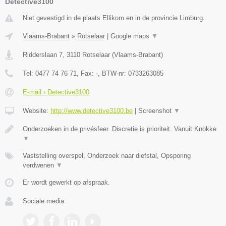
Detective3100
Niet gevestigd in de plaats Ellikom en in de provincie Limburg.
Vlaams-Brabant
»
Rotselaar
|
Google maps
▼
Ridderslaan 7
,
3110
Rotselaar
(
Vlaams-Brabant
)
Tel:
0477 74 76 71
, Fax:
-
, BTW-nr:
0733263085
E-mail › Detective3100
Website:
http://www.detective3100.be
|
Screenshot
▼
Onderzoeken in de privésfeer. Discretie is prioriteit. Vanuit Knokke
▼
Vaststelling overspel, Onderzoek naar diefstal, Opsporing
verdwenen
▼
Er wordt gewerkt op afspraak.
Sociale media: