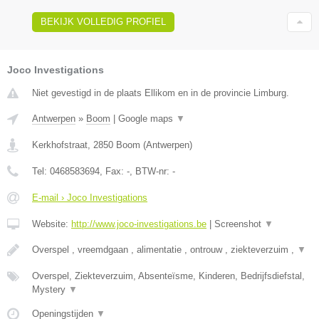
BEKIJK VOLLEDIG PROFIEL
Joco Investigations
Niet gevestigd in de plaats Ellikom en in de provincie Limburg.
Antwerpen
»
Boom
|
Google maps
▼
Kerkhofstraat
,
2850
Boom
(
Antwerpen
)
Tel:
0468583694
, Fax:
-
, BTW-nr:
-
E-mail › Joco Investigations
Website:
http://www.joco-investigations.be
|
Screenshot
▼
Overspel , vreemdgaan , alimentatie , ontrouw , ziekteverzuim ,
▼
Overspel, Ziekteverzuim, Absenteïsme, Kinderen, Bedrijfsdiefstal,
Mystery
▼
Openingstijden
▼