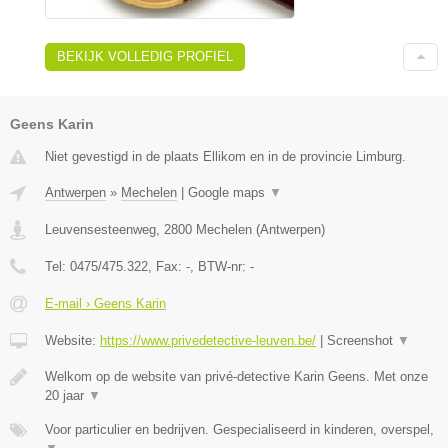
BEKIJK VOLLEDIG PROFIEL
Geens Karin
Niet gevestigd in de plaats Ellikom en in de provincie Limburg.
Antwerpen
»
Mechelen
|
Google maps
▼
Leuvensesteenweg
,
2800
Mechelen
(
Antwerpen
)
Tel:
0475/475.322
, Fax:
-
, BTW-nr:
-
E-mail › Geens Karin
Website:
https://www.privedetective-leuven.be/
|
Screenshot
▼
Welkom op de website van privé-detective Karin Geens. Met onze
20 jaar
▼
Voor particulier en bedrijven. Gespecialiseerd in kinderen, overspel,