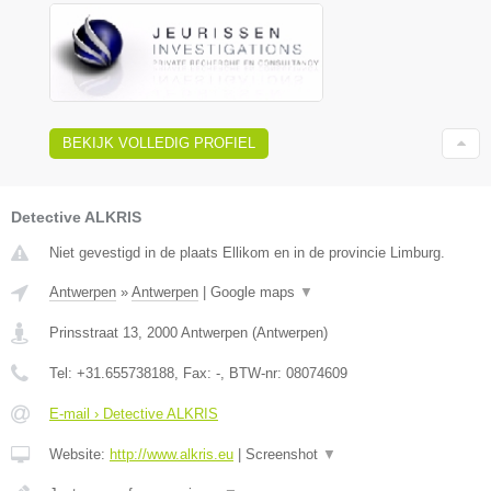
BEKIJK VOLLEDIG PROFIEL
Detective ALKRIS
Niet gevestigd in de plaats Ellikom en in de provincie Limburg.
Antwerpen
»
Antwerpen
|
Google maps
▼
Prinsstraat 13
,
2000
Antwerpen
(
Antwerpen
)
Tel:
+31.655738188
, Fax:
-
, BTW-nr:
08074609
E-mail › Detective ALKRIS
Website:
http://www.alkris.eu
|
Screenshot
▼