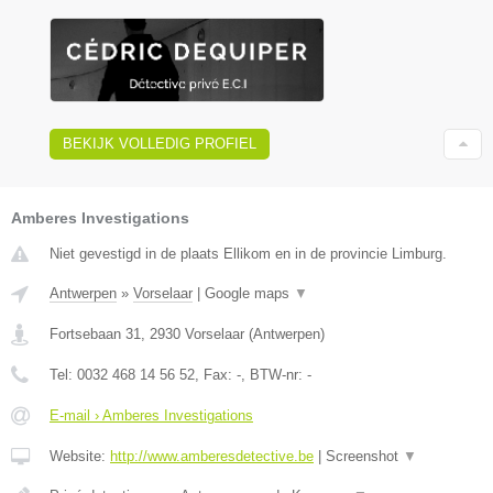
BEKIJK VOLLEDIG PROFIEL
Amberes Investigations
Niet gevestigd in de plaats Ellikom en in de provincie Limburg.
Antwerpen
»
Vorselaar
|
Google maps
▼
Fortsebaan 31
,
2930
Vorselaar
(
Antwerpen
)
Tel:
0032 468 14 56 52
, Fax:
-
, BTW-nr:
-
E-mail › Amberes Investigations
Website:
http://www.amberesdetective.be
|
Screenshot
▼