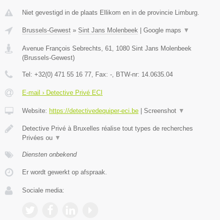
Niet gevestigd in de plaats Ellikom en in de provincie Limburg.
Brussels-Gewest
»
Sint Jans Molenbeek
|
Google maps
▼
Avenue François Sebrechts, 61
,
1080
Sint Jans Molenbeek
(
Brussels-Gewest
)
Tel:
+32(0) 471 55 16 77
, Fax:
-
, BTW-nr:
14.0635.04
E-mail › Detective Privé ECI
Website:
https://detectivedequiper-eci.be
|
Screenshot
▼
Detective Privé à Bruxelles réalise tout types de recherches
Privées ou
▼
Diensten onbekend
Er wordt gewerkt op afspraak.
Sociale media: