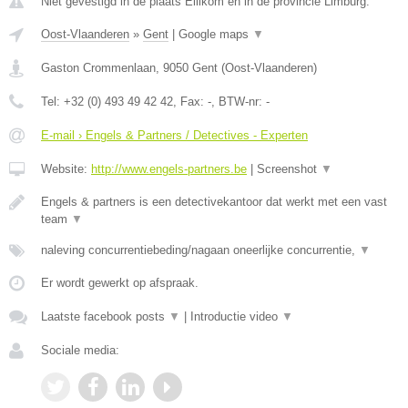
Niet gevestigd in de plaats Ellikom en in de provincie Limburg.
Oost-Vlaanderen
»
Gent
|
Google maps
▼
Gaston Crommenlaan
,
9050
Gent
(
Oost-Vlaanderen
)
Tel:
+32 (0) 493 49 42 42
, Fax:
-
, BTW-nr:
-
E-mail › Engels & Partners / Detectives - Experten
Website:
http://www.engels-partners.be
|
Screenshot
▼
Engels & partners is een detectivekantoor dat werkt met een vast
team
▼
naleving concurrentiebeding/nagaan oneerlijke concurrentie,
▼
Er wordt gewerkt op afspraak.
Laatste facebook posts
▼
|
Introductie video
▼
Sociale media: