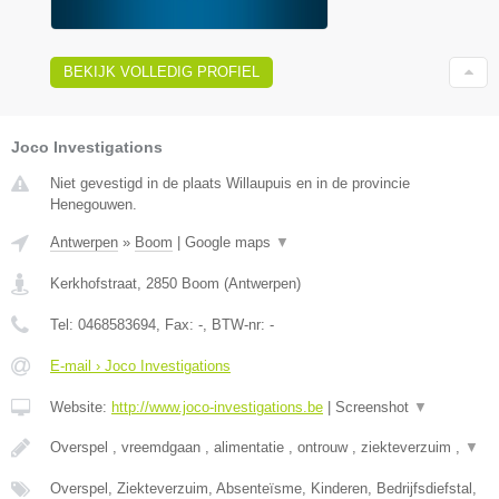
BEKIJK VOLLEDIG PROFIEL
Joco Investigations
Niet gevestigd in de plaats Willaupuis en in de provincie
Henegouwen.
Antwerpen
»
Boom
|
Google maps
▼
Kerkhofstraat
,
2850
Boom
(
Antwerpen
)
Tel:
0468583694
, Fax:
-
, BTW-nr:
-
E-mail › Joco Investigations
Website:
http://www.joco-investigations.be
|
Screenshot
▼
Overspel , vreemdgaan , alimentatie , ontrouw , ziekteverzuim ,
▼
Overspel, Ziekteverzuim, Absenteïsme, Kinderen, Bedrijfsdiefstal,