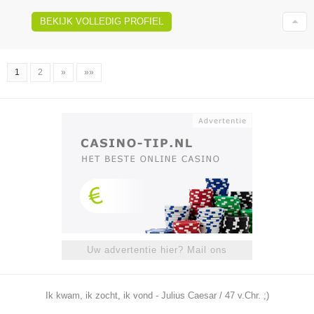
BEKIJK VOLLEDIG PROFIEL
1
2
»
»»
Uw advertentie hier? Mail ons
Ik kwam, ik zocht, ik vond - Julius Caesar / 47 v.Chr. ;)