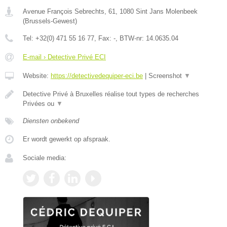
Avenue François Sebrechts, 61
,
1080
Sint Jans Molenbeek
(
Brussels-Gewest
)
Tel:
+32(0) 471 55 16 77
, Fax:
-
, BTW-nr:
14.0635.04
E-mail › Detective Privé ECI
Website:
https://detectivedequiper-eci.be
|
Screenshot
▼
Detective Privé à Bruxelles réalise tout types de recherches
Privées ou
▼
Diensten onbekend
Er wordt gewerkt op afspraak.
Sociale media: