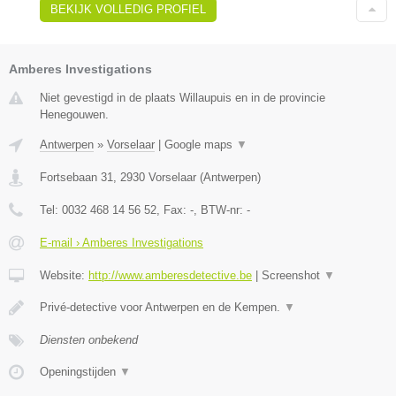
BEKIJK VOLLEDIG PROFIEL
Amberes Investigations
Niet gevestigd in de plaats Willaupuis en in de provincie
Henegouwen.
Antwerpen
»
Vorselaar
|
Google maps
▼
Fortsebaan 31
,
2930
Vorselaar
(
Antwerpen
)
Tel:
0032 468 14 56 52
, Fax:
-
, BTW-nr:
-
E-mail › Amberes Investigations
Website:
http://www.amberesdetective.be
|
Screenshot
▼
Privé-detective voor Antwerpen en de Kempen.
▼
Diensten onbekend
Openingstijden
▼