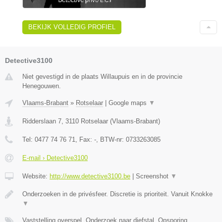
BEKIJK VOLLEDIG PROFIEL
Detective3100
Niet gevestigd in de plaats Willaupuis en in de provincie
Henegouwen.
Vlaams-Brabant
»
Rotselaar
|
Google maps
▼
Ridderslaan 7
,
3110
Rotselaar
(
Vlaams-Brabant
)
Tel:
0477 74 76 71
, Fax:
-
, BTW-nr:
0733263085
E-mail › Detective3100
Website:
http://www.detective3100.be
|
Screenshot
▼
Onderzoeken in de privésfeer. Discretie is prioriteit. Vanuit Knokke
▼
Vaststelling overspel, Onderzoek naar diefstal, Opsporing