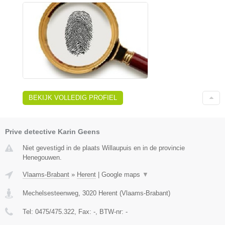
BEKIJK VOLLEDIG PROFIEL
Prive detective Karin Geens
Niet gevestigd in de plaats Willaupuis en in de provincie
Henegouwen.
Vlaams-Brabant
»
Herent
|
Google maps
▼
Mechelsesteenweg
,
3020
Herent
(
Vlaams-Brabant
)
Tel:
0475/475.322
, Fax:
-
, BTW-nr:
-