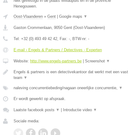
Niet gevestigd in de plaats Willaupuis en in de provincie
Henegouwen.
Oost-Vlaanderen
»
Gent
|
Google maps
▼
Gaston Crommenlaan
,
9050
Gent
(
Oost-Vlaanderen
)
Tel:
+32 (0) 493 49 42 42
, Fax:
-
, BTW-nr:
-
E-mail › Engels & Partners / Detectives - Experten
Website:
http://www.engels-partners.be
|
Screenshot
▼
Engels & partners is een detectivekantoor dat werkt met een vast
team
▼
naleving concurrentiebeding/nagaan oneerlijke concurrentie,
▼
Er wordt gewerkt op afspraak.
Laatste facebook posts
▼
|
Introductie video
▼
Sociale media: