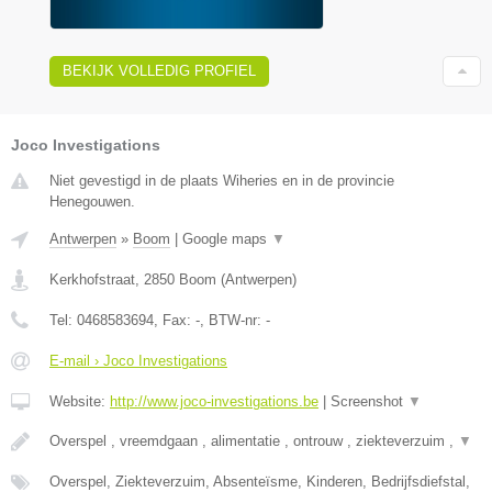
BEKIJK VOLLEDIG PROFIEL
Joco Investigations
Niet gevestigd in de plaats Wiheries en in de provincie
Henegouwen.
Antwerpen
»
Boom
|
Google maps
▼
Kerkhofstraat
,
2850
Boom
(
Antwerpen
)
Tel:
0468583694
, Fax:
-
, BTW-nr:
-
E-mail › Joco Investigations
Website:
http://www.joco-investigations.be
|
Screenshot
▼
Overspel , vreemdgaan , alimentatie , ontrouw , ziekteverzuim ,
▼
Overspel, Ziekteverzuim, Absenteïsme, Kinderen, Bedrijfsdiefstal,