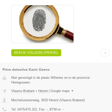
BEKIJK VOLLEDIG PROFIEL
Prive detective Karin Geens
Niet gevestigd in de plaats Wiheries en in de provincie
Henegouwen.
Vlaams-Brabant
»
Herent
|
Google maps
▼
Mechelsesteenweg
,
3020
Herent
(
Vlaams-Brabant
)
Tel:
0475/475.322
, Fax:
-
, BTW-nr:
-