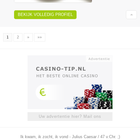
BEKIJK VOLLEDIG PROFIEL
1
2
»
»»
Uw advertentie hier? Mail ons
Ik kwam, ik zocht, ik vond - Julius Caesar / 47 v.Chr. ;)