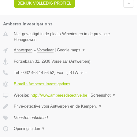
BEKIJK VOLLEDIG PROFIEL
Amberes Investigations
Niet gevestigd in de plaats Wiheries en in de provincie
Henegouwen.
Antwerpen
»
Vorselaar
|
Google maps
▼
Fortsebaan 31
,
2930
Vorselaar
(
Antwerpen
)
Tel:
0032 468 14 56 52
, Fax:
-
, BTW-nr:
-
E-mail › Amberes Investigations
Website:
http://www.amberesdetective.be
|
Screenshot
▼
Privé-detective voor Antwerpen en de Kempen.
▼
Diensten onbekend
Openingstijden
▼