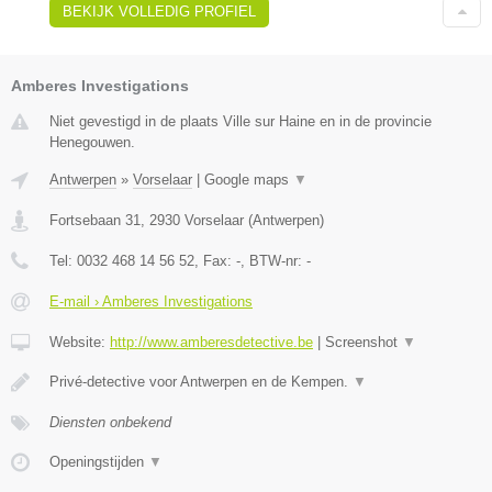
BEKIJK VOLLEDIG PROFIEL
Amberes Investigations
Niet gevestigd in de plaats Ville sur Haine en in de provincie
Henegouwen.
Antwerpen
»
Vorselaar
|
Google maps
▼
Fortsebaan 31
,
2930
Vorselaar
(
Antwerpen
)
Tel:
0032 468 14 56 52
, Fax:
-
, BTW-nr:
-
E-mail › Amberes Investigations
Website:
http://www.amberesdetective.be
|
Screenshot
▼
Privé-detective voor Antwerpen en de Kempen.
▼
Diensten onbekend
Openingstijden
▼