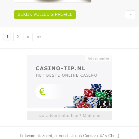
BEKIJK VOLLEDIG PROFIEL
1
2
»
»»
Uw advertentie hier? Mail ons
Ik kwam, ik zocht, ik vond - Julius Caesar / 47 v.Chr. ;)