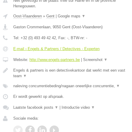
Niet gevestigd in de plaats Ville sur Haine en in de provincie
Henegouwen.
Oost-Vlaanderen
»
Gent
|
Google maps
▼
Gaston Crommenlaan
,
9050
Gent
(
Oost-Vlaanderen
)
Tel:
+32 (0) 493 49 42 42
, Fax:
-
, BTW-nr:
-
E-mail › Engels & Partners / Detectives - Experten
Website:
http://www.engels-partners.be
|
Screenshot
▼
Engels & partners is een detectivekantoor dat werkt met een vast
team
▼
naleving concurrentiebeding/nagaan oneerlijke concurrentie,
▼
Er wordt gewerkt op afspraak.
Laatste facebook posts
▼
|
Introductie video
▼
Sociale media: