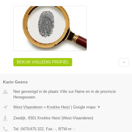
BEKIJK VOLLEDIG PROFIEL
Karin Geens
Niet gevestigd in de plaats Ville sur Haine en in de provincie
Henegouwen.
West-Vlaanderen
»
Knokke Heist
|
Google maps
▼
Zeedijk
,
8301
Knokke Heist
(
West-Vlaanderen
)
Tel:
0475/475.322
, Fax:
-
, BTW-nr:
-