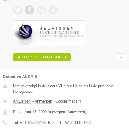
BEKIJK VOLLEDIG PROFIEL
Detective ALKRIS
Niet gevestigd in de plaats Ville sur Haine en in de provincie
Henegouwen.
Antwerpen
»
Antwerpen
|
Google maps
▼
Prinsstraat 13
,
2000
Antwerpen
(
Antwerpen
)
Tel:
+31.655738188
, Fax:
-
, BTW-nr:
08074609