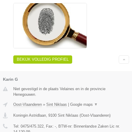
BEKIJK VOLLEDIG PROFIEL
Karin G
Niet gevestigd in de plaats Velaines en in de provincie
Henegouwen.
Oost-Vlaanderen
»
Sint Niklaas
|
Google maps
▼
Koningin Astridlaan
,
9100
Sint Niklaas
(
Oost-Vlaanderen
)
Tel:
0475/475.322
, Fax:
-
, BTW-nr:
Binnenlandse Zaken Lic nr.
14.120.09