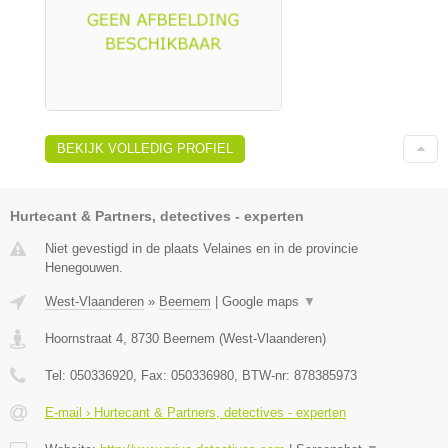
BEKIJK VOLLEDIG PROFIEL
Hurtecant & Partners, detectives - experten
Niet gevestigd in de plaats Velaines en in de provincie
Henegouwen.
West-Vlaanderen
»
Beernem
|
Google maps
▼
Hoornstraat 4
,
8730
Beernem
(
West-Vlaanderen
)
Tel:
050336920
, Fax:
050336980
, BTW-nr:
878385973
E-mail › Hurtecant & Partners, detectives - experten