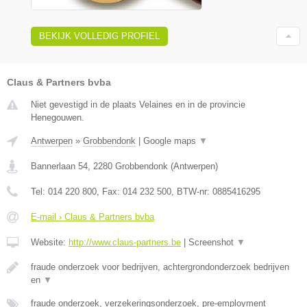
BEKIJK VOLLEDIG PROFIEL
Claus & Partners bvba
Niet gevestigd in de plaats Velaines en in de provincie
Henegouwen.
Antwerpen
»
Grobbendonk
|
Google maps
▼
Bannerlaan 54
,
2280
Grobbendonk
(
Antwerpen
)
Tel:
014 220 800
, Fax:
014 232 500
, BTW-nr:
0885416295
E-mail › Claus & Partners bvba
Website:
http://www.claus-partners.be
|
Screenshot
▼
fraude onderzoek voor bedrijven, achtergrondonderzoek bedrijven
en
▼
fraude onderzoek, verzekeringsonderzoek, pre-employment