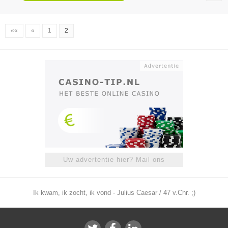
««
«
1
2
Uw advertentie hier? Mail ons
Ik kwam, ik zocht, ik vond - Julius Caesar / 47 v.Chr. ;)