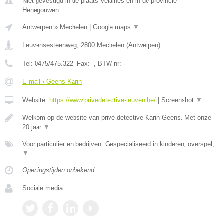
Niet gevestigd in de plaats Velaines en in de provincie
Henegouwen.
Antwerpen
»
Mechelen
|
Google maps
▼
Leuvensesteenweg
,
2800
Mechelen
(
Antwerpen
)
Tel:
0475/475.322
, Fax:
-
, BTW-nr:
-
E-mail › Geens Karin
Website:
https://www.privedetective-leuven.be/
|
Screenshot
▼
Welkom op de website van privé-detective Karin Geens. Met onze
20 jaar
▼
Voor particulier en bedrijven. Gespecialiseerd in kinderen, overspel,
▼
Openingstijden onbekend
Sociale media: