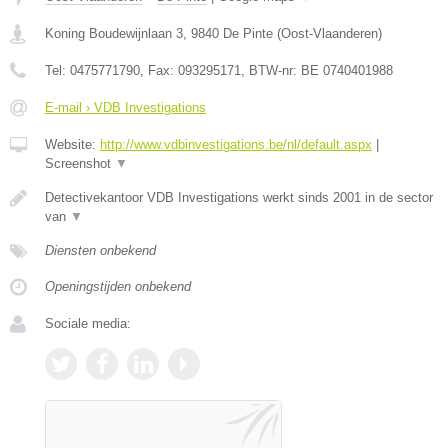
Koning Boudewijnlaan 3
,
9840
De Pinte
(
Oost-Vlaanderen
)
Tel:
0475771790
, Fax:
093295171
, BTW-nr:
BE 0740401988
E-mail › VDB Investigations
Website:
http://www.vdbinvestigations.be/nl/default.aspx
|
Screenshot
▼
Detectivekantoor VDB Investigations werkt sinds 2001 in de sector
van
▼
Diensten onbekend
Openingstijden onbekend
Sociale media: