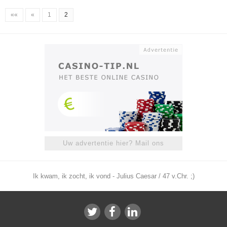
««
«
1
2
Uw advertentie hier? Mail ons
Ik kwam, ik zocht, ik vond - Julius Caesar / 47 v.Chr. ;)