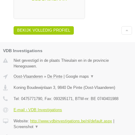
BEKIJK VOLLEDIG PROFIEL
VDB Investigations
Niet gevestigd in de plaats Thieulain en in de provincie
Henegouwen.
Oost-Vlaanderen
»
De Pinte
|
Google maps
▼
Koning Boudewijnlaan 3
,
9840
De Pinte
(
Oost-Vlaanderen
)
Tel:
0475771790
, Fax:
093295171
, BTW-nr:
BE 0740401988
E-mail › VDB Investigations
Website:
http://www.vdbinvestigations.be/nl/default.aspx
|
Screenshot
▼