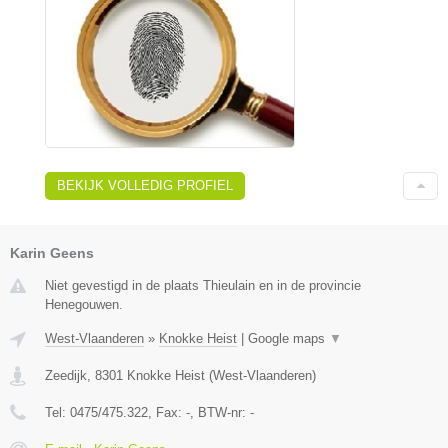
BEKIJK VOLLEDIG PROFIEL
Karin Geens
Niet gevestigd in de plaats Thieulain en in de provincie
Henegouwen.
West-Vlaanderen
»
Knokke Heist
|
Google maps
▼
Zeedijk
,
8301
Knokke Heist
(
West-Vlaanderen
)
Tel:
0475/475.322
, Fax:
-
, BTW-nr:
-