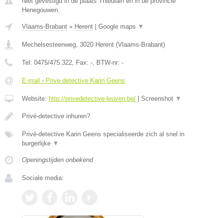
Niet gevestigd in de plaats Thieulain en in de provincie
Henegouwen.
Vlaams-Brabant
»
Herent
|
Google maps
▼
Mechelsesteenweg
,
3020
Herent
(
Vlaams-Brabant
)
Tel:
0475/475.322
, Fax:
-
, BTW-nr:
-
E-mail › Prive detective Karin Geens
Website:
http://privedetective-leuven.be/
|
Screenshot
▼
Privé-detective inhuren?
Privé-detective Karin Geens specialiseerde zich al snel in
burgerlijke
▼
Openingstijden onbekend
Sociale media: