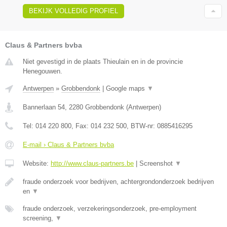
BEKIJK VOLLEDIG PROFIEL
Claus & Partners bvba
Niet gevestigd in de plaats Thieulain en in de provincie
Henegouwen.
Antwerpen
»
Grobbendonk
|
Google maps
▼
Bannerlaan 54
,
2280
Grobbendonk
(
Antwerpen
)
Tel:
014 220 800
, Fax:
014 232 500
, BTW-nr:
0885416295
E-mail › Claus & Partners bvba
Website:
http://www.claus-partners.be
|
Screenshot
▼
fraude onderzoek voor bedrijven, achtergrondonderzoek bedrijven
en
▼
fraude onderzoek, verzekeringsonderzoek, pre-employment
screening,
▼