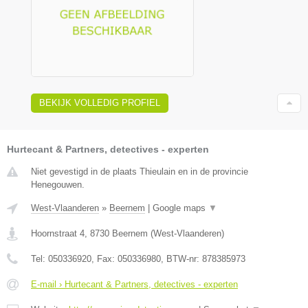
BEKIJK VOLLEDIG PROFIEL
Hurtecant & Partners, detectives - experten
Niet gevestigd in de plaats Thieulain en in de provincie
Henegouwen.
West-Vlaanderen
»
Beernem
|
Google maps
▼
Hoornstraat 4
,
8730
Beernem
(
West-Vlaanderen
)
Tel:
050336920
, Fax:
050336980
, BTW-nr:
878385973
E-mail › Hurtecant & Partners, detectives - experten