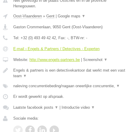
Niet gevestigd in de plaats Ostiches en in de provincie
Henegouwen.
Oost-Vlaanderen
»
Gent
|
Google maps
▼
Gaston Crommenlaan
,
9050
Gent
(
Oost-Vlaanderen
)
Tel:
+32 (0) 493 49 42 42
, Fax:
-
, BTW-nr:
-
E-mail › Engels & Partners / Detectives - Experten
Website:
http://www.engels-partners.be
|
Screenshot
▼
Engels & partners is een detectivekantoor dat werkt met een vast
team
▼
naleving concurrentiebeding/nagaan oneerlijke concurrentie,
▼
Er wordt gewerkt op afspraak.
Laatste facebook posts
▼
|
Introductie video
▼
Sociale media: