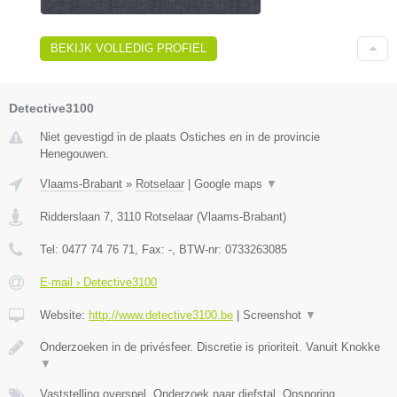
BEKIJK VOLLEDIG PROFIEL
Detective3100
Niet gevestigd in de plaats Ostiches en in de provincie
Henegouwen.
Vlaams-Brabant
»
Rotselaar
|
Google maps
▼
Ridderslaan 7
,
3110
Rotselaar
(
Vlaams-Brabant
)
Tel:
0477 74 76 71
, Fax:
-
, BTW-nr:
0733263085
E-mail › Detective3100
Website:
http://www.detective3100.be
|
Screenshot
▼
Onderzoeken in de privésfeer. Discretie is prioriteit. Vanuit Knokke
▼
Vaststelling overspel, Onderzoek naar diefstal, Opsporing