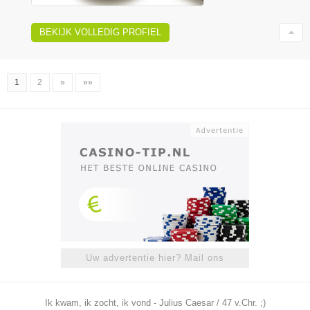
BEKIJK VOLLEDIG PROFIEL
1
2
»
»»
Uw advertentie hier? Mail ons
Ik kwam, ik zocht, ik vond - Julius Caesar / 47 v.Chr. ;)