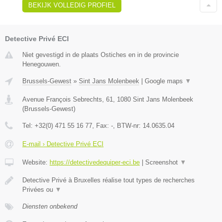
BEKIJK VOLLEDIG PROFIEL
Detective Privé ECI
Niet gevestigd in de plaats Ostiches en in de provincie
Henegouwen.
Brussels-Gewest
»
Sint Jans Molenbeek
|
Google maps
▼
Avenue François Sebrechts, 61
,
1080
Sint Jans Molenbeek
(
Brussels-Gewest
)
Tel:
+32(0) 471 55 16 77
, Fax:
-
, BTW-nr:
14.0635.04
E-mail › Detective Privé ECI
Website:
https://detectivedequiper-eci.be
|
Screenshot
▼
Detective Privé à Bruxelles réalise tout types de recherches
Privées ou
▼
Diensten onbekend