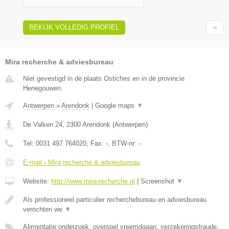
BEKIJK VOLLEDIG PROFIEL
Mira recherche & adviesbureau
Niet gevestigd in de plaats Ostiches en in de provincie
Henegouwen.
Antwerpen
»
Arendonk
|
Google maps
▼
De Valken 24
,
2300
Arendonk
(
Antwerpen
)
Tel:
0031 497 764020
, Fax:
-
, BTW-nr:
-
E-mail › Mira recherche & adviesbureau
Website:
http://www.mira-recherche.nl
|
Screenshot
▼
Als professioneel particulier recherchebureau en adviesbureau
verrichten we
▼
Alimentatie onderzoek, overspel vreemdgaan, verzekeringsfraude,