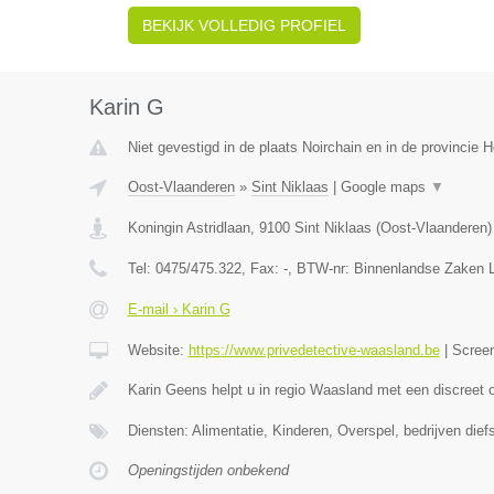
BEKIJK VOLLEDIG PROFIEL
Karin G
Niet gevestigd in de plaats Noirchain en in de provincie
Oost-Vlaanderen
»
Sint Niklaas
|
Google maps
▼
Koningin Astridlaan
,
9100
Sint Niklaas
(
Oost-Vlaanderen
)
Tel:
0475/475.322
, Fax:
-
, BTW-nr:
Binnenlandse Zaken Li
E-mail › Karin G
Website:
https://www.privedetective-waasland.be
|
Scree
Karin Geens helpt u in regio Waasland met een discreet
Diensten: Alimentatie, Kinderen, Overspel, bedrijven diefst
Openingstijden onbekend