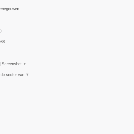
 Henegouwen.
n
)
988
|
Screenshot
▼
 de sector van
▼