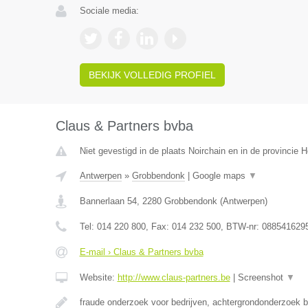
Sociale media:
BEKIJK VOLLEDIG PROFIEL
Claus & Partners bvba
Niet gevestigd in de plaats Noirchain en in de provincie
Antwerpen
»
Grobbendonk
|
Google maps
▼
Bannerlaan 54
,
2280
Grobbendonk
(
Antwerpen
)
Tel:
014 220 800
, Fax:
014 232 500
, BTW-nr:
088541629
E-mail › Claus & Partners bvba
Website:
http://www.claus-partners.be
|
Screenshot
▼
fraude onderzoek voor bedrijven, achtergrondonderzoek b