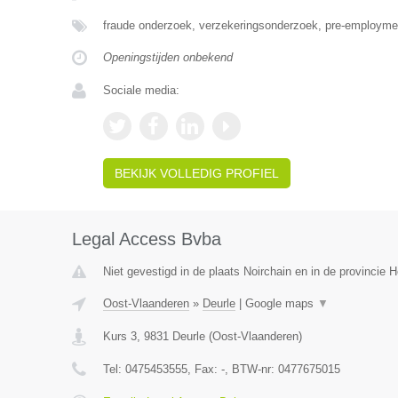
fraude onderzoek, verzekeringsonderzoek, pre-employme
Openingstijden onbekend
Sociale media:
BEKIJK VOLLEDIG PROFIEL
Legal Access Bvba
Niet gevestigd in de plaats Noirchain en in de provincie
Oost-Vlaanderen
»
Deurle
|
Google maps
▼
Kurs 3
,
9831
Deurle
(
Oost-Vlaanderen
)
Tel:
0475453555
, Fax:
-
, BTW-nr:
0477675015