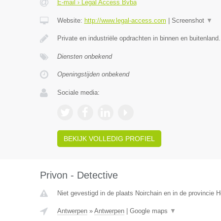
E-mail › Legal Access Bvba
Website:
http://www.legal-access.com
|
Screenshot
▼
Private en industriële opdrachten in binnen en buitenland
Diensten onbekend
Openingstijden onbekend
Sociale media:
BEKIJK VOLLEDIG PROFIEL
Privon - Detective
Niet gevestigd in de plaats Noirchain en in de provincie
Antwerpen
»
Antwerpen
|
Google maps
▼