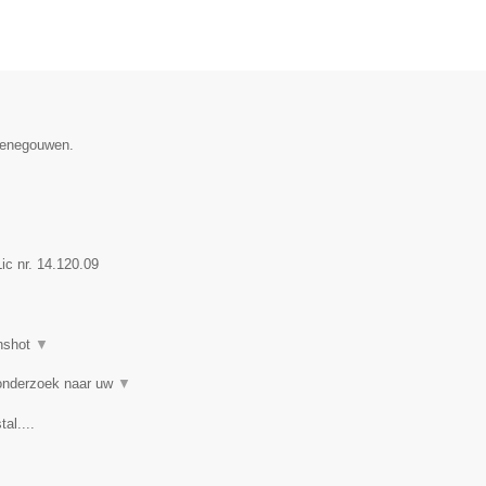
 Henegouwen.
c nr. 14.120.09
nshot
▼
 onderzoek naar uw
▼
al....