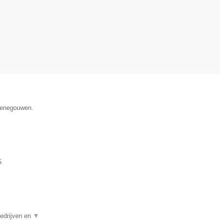
 Henegouwen.
5
edrijven en
▼