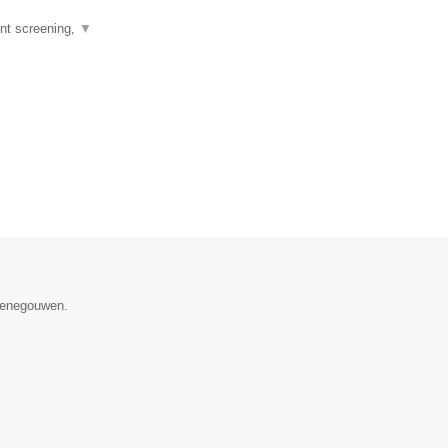
nt screening,
▼
 Henegouwen.