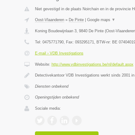
Niet gevestigd in de plaats Noirchain en in de provincie
Oost-Vlaanderen
»
De Pinte
|
Google maps
▼
Koning Boudewijnlaan 3
,
9840
De Pinte
(
Oost-Vlaandere
Tel:
0475771790
, Fax:
093295171
, BTW-nr:
BE 0740401
E-mail › VDB Investigations
Website:
http://www.vdbinvestigations.be/nl/default.aspx
Detectivekantoor VDB Investigations werkt sinds 2001 in
Diensten onbekend
Openingstijden onbekend
Sociale media: