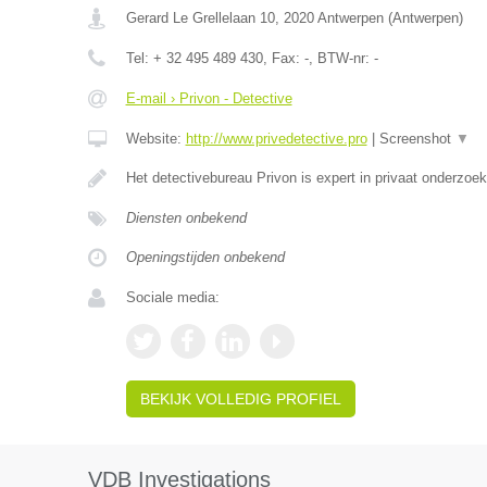
Gerard Le Grellelaan 10
,
2020
Antwerpen
(
Antwerpen
)
Tel:
+ 32 495 489 430
, Fax:
-
, BTW-nr:
-
E-mail › Privon - Detective
Website:
http://www.privedetective.pro
|
Screenshot
▼
Het detectivebureau Privon is expert in privaat onderzoe
Diensten onbekend
Openingstijden onbekend
Sociale media:
BEKIJK VOLLEDIG PROFIEL
VDB Investigations