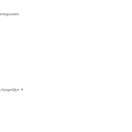
 Henegouwen.
 burgerlijke
▼