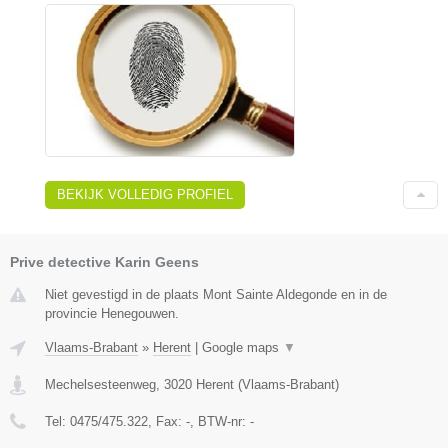
BEKIJK VOLLEDIG PROFIEL
Prive detective Karin Geens
Niet gevestigd in de plaats Mont Sainte Aldegonde en in de
provincie Henegouwen.
Vlaams-Brabant
»
Herent
|
Google maps
▼
Mechelsesteenweg
,
3020
Herent
(
Vlaams-Brabant
)
Tel:
0475/475.322
, Fax:
-
, BTW-nr:
-