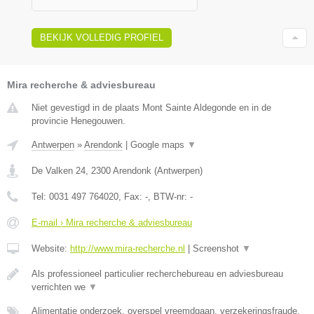
BEKIJK VOLLEDIG PROFIEL
Mira recherche & adviesbureau
Niet gevestigd in de plaats Mont Sainte Aldegonde en in de
provincie Henegouwen.
Antwerpen
»
Arendonk
|
Google maps
▼
De Valken 24
,
2300
Arendonk
(
Antwerpen
)
Tel:
0031 497 764020
, Fax:
-
, BTW-nr:
-
E-mail › Mira recherche & adviesbureau
Website:
http://www.mira-recherche.nl
|
Screenshot
▼
Als professioneel particulier recherchebureau en adviesbureau
verrichten we
▼
Alimentatie onderzoek, overspel vreemdgaan, verzekeringsfraude,