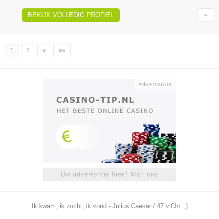
BEKIJK VOLLEDIG PROFIEL
1
2
»
»»
Uw advertentie hier? Mail ons
Ik kwam, ik zocht, ik vond - Julius Caesar / 47 v.Chr. ;)