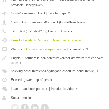
Niet gevestigd in de plaats Mont Sainte Aldegonde en in de
provincie Henegouwen.
Oost-Vlaanderen
»
Gent
|
Google maps
▼
Gaston Crommenlaan
,
9050
Gent
(
Oost-Vlaanderen
)
Tel:
+32 (0) 493 49 42 42
, Fax:
-
, BTW-nr:
-
E-mail › Engels & Partners / Detectives - Experten
Website:
http://www.engels-partners.be
|
Screenshot
▼
Engels & partners is een detectivekantoor dat werkt met een vast
team
▼
naleving concurrentiebeding/nagaan oneerlijke concurrentie,
▼
Er wordt gewerkt op afspraak.
Laatste facebook posts
▼
|
Introductie video
▼
Sociale media: