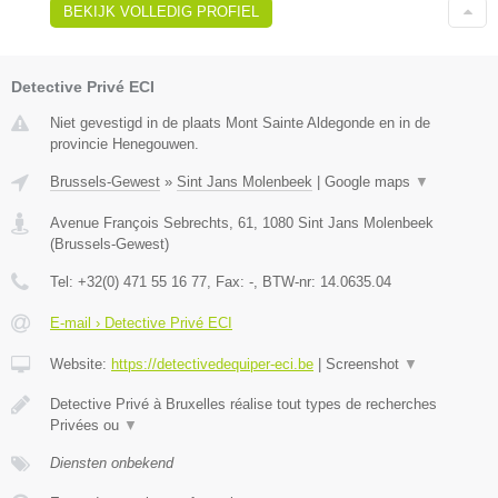
BEKIJK VOLLEDIG PROFIEL
Detective Privé ECI
Niet gevestigd in de plaats Mont Sainte Aldegonde en in de
provincie Henegouwen.
Brussels-Gewest
»
Sint Jans Molenbeek
|
Google maps
▼
Avenue François Sebrechts, 61
,
1080
Sint Jans Molenbeek
(
Brussels-Gewest
)
Tel:
+32(0) 471 55 16 77
, Fax:
-
, BTW-nr:
14.0635.04
E-mail › Detective Privé ECI
Website:
https://detectivedequiper-eci.be
|
Screenshot
▼
Detective Privé à Bruxelles réalise tout types de recherches
Privées ou
▼
Diensten onbekend