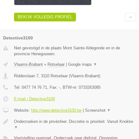
BEKIJK VOLLEDIG PROFIEL
Detective3100
Niet gevestigd in de plaats Mont Sainte Aldegonde en in de
provincie Henegouwen.
Vlaams-Brabant
»
Rotselaar
|
Google maps
▼
Ridderslaan 7
,
3110
Rotselaar
(
Vlaams-Brabant
)
Tel:
0477 74 76 71
, Fax:
-
, BTW-nr:
0733263085
E-mail › Detective3100
Website:
http://www.detective3100.be
|
Screenshot
▼
Onderzoeken in de privésfeer. Discretie is prioriteit. Vanuit Knokke
▼
Vaststelling overspel, Onderzoek naar diefstal, Opsporing