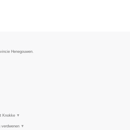
rovincie Henegouwen.
uit Knokke
▼
ng verdwenen
▼