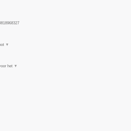
818968327
hot
▼
 voor het
▼