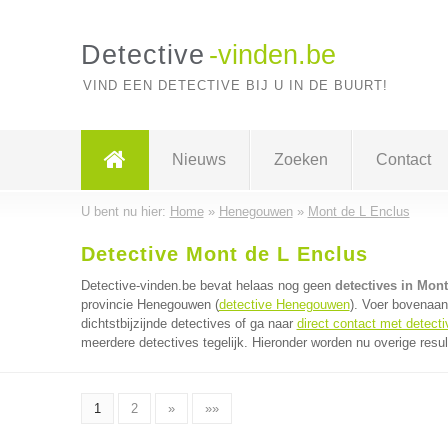
Detective
-vinden.be
VIND EEN DETECTIVE BIJ U IN DE BUURT!
Nieuws
Zoeken
Contact
U bent nu hier:
Home
»
Henegouwen
»
Mont de L Enclus
Detective Mont de L Enclus
Detective-vinden.be bevat helaas nog geen
detectives in Mon
provincie Henegouwen (
detective Henegouwen
). Voer bovenaan
dichtstbijzijnde detectives of ga naar
direct contact met detect
meerdere detectives tegelijk. Hieronder worden nu overige resu
1
2
»
»»