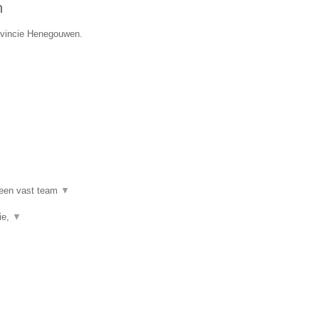
n
rovincie Henegouwen.
 een vast team
▼
ie,
▼