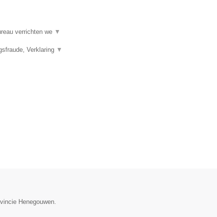
ureau verrichten we
▼
gsfraude, Verklaring
▼
rovincie Henegouwen.