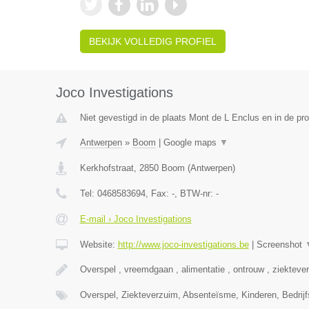
BEKIJK VOLLEDIG PROFIEL
Joco Investigations
Niet gevestigd in de plaats Mont de L Enclus en in de p
Antwerpen
»
Boom
|
Google maps
▼
Kerkhofstraat
,
2850
Boom
(
Antwerpen
)
Tel:
0468583694
, Fax:
-
, BTW-nr:
-
E-mail › Joco Investigations
Website:
http://www.joco-investigations.be
|
Screenshot
Overspel , vreemdgaan , alimentatie , ontrouw , ziekteve
Overspel, Ziekteverzuim, Absenteïsme, Kinderen, Bedrijf