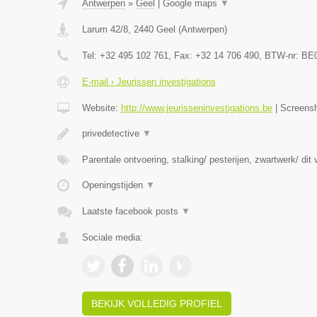
Antwerpen
»
Geel
|
Google maps
▼
Larum 42/8
,
2440
Geel
(
Antwerpen
)
Tel:
+32 495 102 761
, Fax:
+32 14 706 490
, BTW-nr:
BE0
E-mail › Jeurissen investigations
Website:
http://www.jeurisseninvestigations.be
|
Screens
privedetective
▼
Parentale ontvoering, stalking/ pesterijen, zwartwerk/ dit
Openingstijden
▼
Laatste facebook posts
▼
Sociale media:
BEKIJK VOLLEDIG PROFIEL