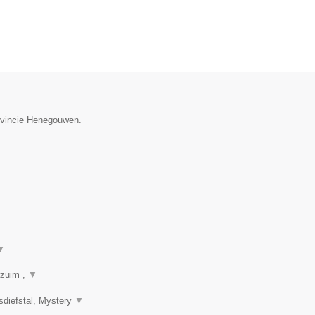
rovincie Henegouwen.
▼
rzuim ,
▼
sdiefstal, Mystery
▼