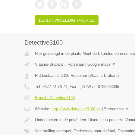
BEKIJK VOLLEDIG PROFIEL
Detective3100
Niet gevestigd in de plaats Mont de L Enclus en in de p
Vlaams-Brabant
»
Rotselaar
|
Google maps
▼
Ridderslaan 7
,
3110
Rotselaar
(
Vlaams-Brabant
)
Tel:
0477 74 76 71
, Fax:
-
, BTW-nr:
0733263085
E-mail › Detective3100
Website:
http://www.detective3100.be
|
Screenshot
▼
Onderzoeken in de privésfeer. Discretie is prioriteit. Van
Vaststelling overspel, Onderzoek naar diefstal, Opspori