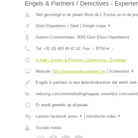
Engels & Partners / Detectives - Experte
Niet gevestigd in de plaats Mont de L Enclus en in de p
Oost-Vlaanderen
»
Gent
|
Google maps
▼
Gaston Crommenlaan
,
9050
Gent
(
Oost-Vlaanderen
)
Tel:
+32 (0) 493 49 42 42
, Fax:
-
, BTW-nr:
-
E-mail › Engels & Partners / Detectives - Experten
Website:
http://www.engels-partners.be
|
Screenshot
▼
Engels & partners is een detectivekantoor dat werkt met
naleving concurrentiebeding/nagaan oneerlijke concurrent
Er wordt gewerkt op afspraak.
Laatste facebook posts
▼
|
Introductie video
▼
Sociale media: