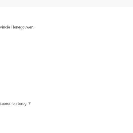
rovincie Henegouwen.
psporen en terug
▼