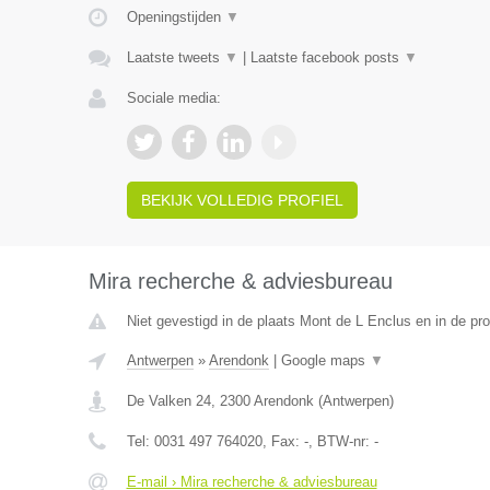
Openingstijden
▼
Laatste tweets
▼
|
Laatste facebook posts
▼
Sociale media:
BEKIJK VOLLEDIG PROFIEL
Mira recherche & adviesbureau
Niet gevestigd in de plaats Mont de L Enclus en in de p
Antwerpen
»
Arendonk
|
Google maps
▼
De Valken 24
,
2300
Arendonk
(
Antwerpen
)
Tel:
0031 497 764020
, Fax:
-
, BTW-nr:
-
E-mail › Mira recherche & adviesbureau