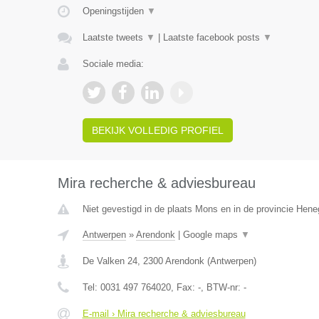
Openingstijden
▼
Laatste tweets
▼
|
Laatste facebook posts
▼
Sociale media:
BEKIJK VOLLEDIG PROFIEL
Mira recherche & adviesbureau
Niet gevestigd in de plaats Mons en in de provincie Hen
Antwerpen
»
Arendonk
|
Google maps
▼
De Valken 24
,
2300
Arendonk
(
Antwerpen
)
Tel:
0031 497 764020
, Fax:
-
, BTW-nr:
-
E-mail › Mira recherche & adviesbureau