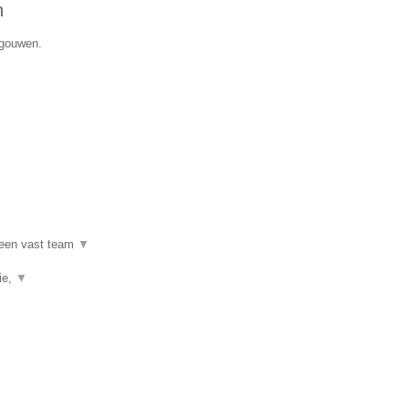
n
egouwen.
 een vast team
▼
ie,
▼