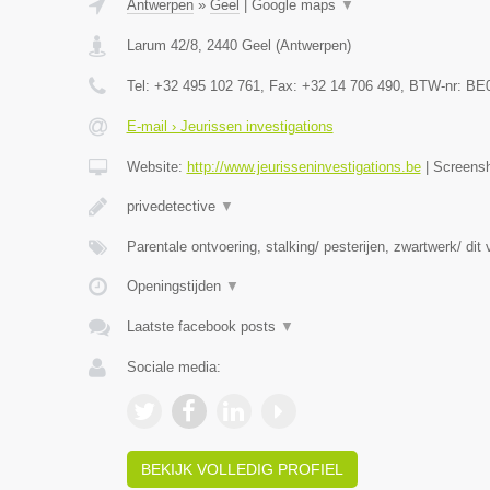
Antwerpen
»
Geel
|
Google maps
▼
Larum 42/8
,
2440
Geel
(
Antwerpen
)
Tel:
+32 495 102 761
, Fax:
+32 14 706 490
, BTW-nr:
BE0
E-mail › Jeurissen investigations
Website:
http://www.jeurisseninvestigations.be
|
Screens
privedetective
▼
Parentale ontvoering, stalking/ pesterijen, zwartwerk/ dit
Openingstijden
▼
Laatste facebook posts
▼
Sociale media:
BEKIJK VOLLEDIG PROFIEL