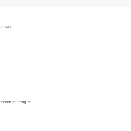
egouwen.
psporen en terug
▼