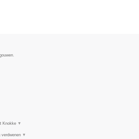
egouwen.
uit Knokke
▼
ng verdwenen
▼