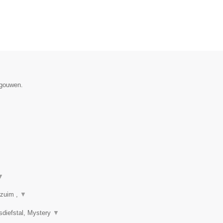
egouwen.
▼
rzuim ,
▼
sdiefstal, Mystery
▼