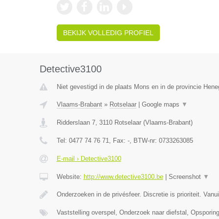
BEKIJK VOLLEDIG PROFIEL
Detective3100
Niet gevestigd in de plaats Mons en in de provincie Hen
Vlaams-Brabant
»
Rotselaar
|
Google maps
▼
Ridderslaan 7
,
3110
Rotselaar
(
Vlaams-Brabant
)
Tel:
0477 74 76 71
, Fax:
-
, BTW-nr:
0733263085
E-mail › Detective3100
Website:
http://www.detective3100.be
|
Screenshot
▼
Onderzoeken in de privésfeer. Discretie is prioriteit. Van
Vaststelling overspel, Onderzoek naar diefstal, Opspori