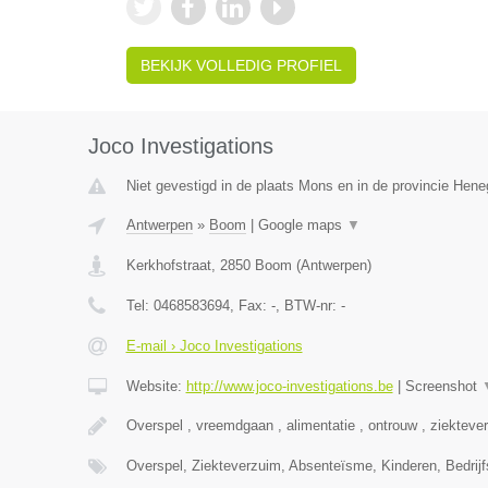
BEKIJK VOLLEDIG PROFIEL
Joco Investigations
Niet gevestigd in de plaats Mons en in de provincie Hen
Antwerpen
»
Boom
|
Google maps
▼
Kerkhofstraat
,
2850
Boom
(
Antwerpen
)
Tel:
0468583694
, Fax:
-
, BTW-nr:
-
E-mail › Joco Investigations
Website:
http://www.joco-investigations.be
|
Screenshot
Overspel , vreemdgaan , alimentatie , ontrouw , ziekteve
Overspel, Ziekteverzuim, Absenteïsme, Kinderen, Bedrijf