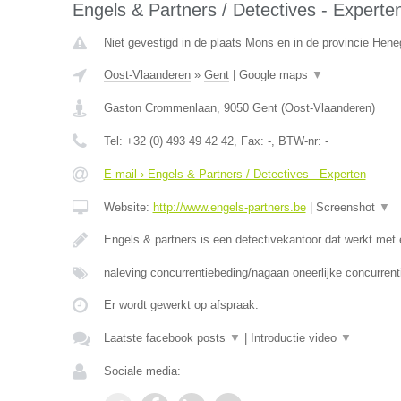
Engels & Partners / Detectives - Experte
Niet gevestigd in de plaats Mons en in de provincie Hen
Oost-Vlaanderen
»
Gent
|
Google maps
▼
Gaston Crommenlaan
,
9050
Gent
(
Oost-Vlaanderen
)
Tel:
+32 (0) 493 49 42 42
, Fax:
-
, BTW-nr:
-
E-mail › Engels & Partners / Detectives - Experten
Website:
http://www.engels-partners.be
|
Screenshot
▼
Engels & partners is een detectivekantoor dat werkt met
naleving concurrentiebeding/nagaan oneerlijke concurrent
Er wordt gewerkt op afspraak.
Laatste facebook posts
▼
|
Introductie video
▼
Sociale media: