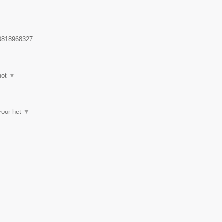
818968327
hot
▼
 voor het
▼