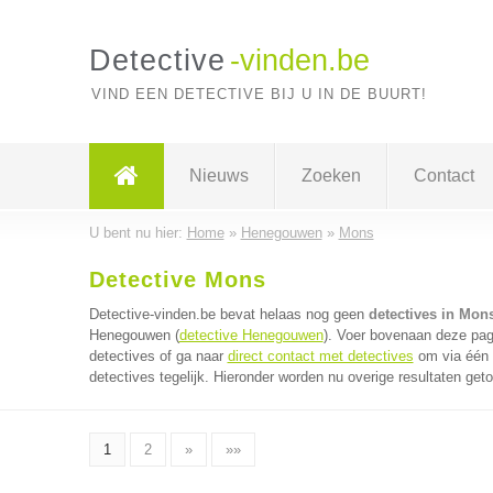
Detective
-vinden.be
VIND EEN DETECTIVE BIJ U IN DE BUURT!
Nieuws
Zoeken
Contact
U bent nu hier:
Home
»
Henegouwen
»
Mons
Detective Mons
Detective-vinden.be bevat helaas nog geen
detectives in Mon
Henegouwen (
detective Henegouwen
). Voer bovenaan deze pagi
detectives of ga naar
direct contact met detectives
om via één 
detectives tegelijk. Hieronder worden nu overige resultaten get
1
2
»
»»