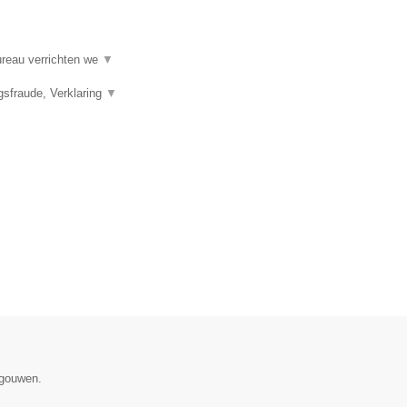
ureau verrichten we
▼
gsfraude, Verklaring
▼
egouwen.