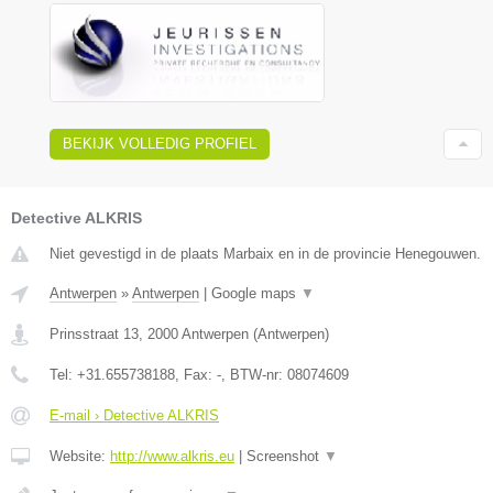
BEKIJK VOLLEDIG PROFIEL
Detective ALKRIS
Niet gevestigd in de plaats Marbaix en in de provincie Henegouwen.
Antwerpen
»
Antwerpen
|
Google maps
▼
Prinsstraat 13
,
2000
Antwerpen
(
Antwerpen
)
Tel:
+31.655738188
, Fax:
-
, BTW-nr:
08074609
E-mail › Detective ALKRIS
Website:
http://www.alkris.eu
|
Screenshot
▼