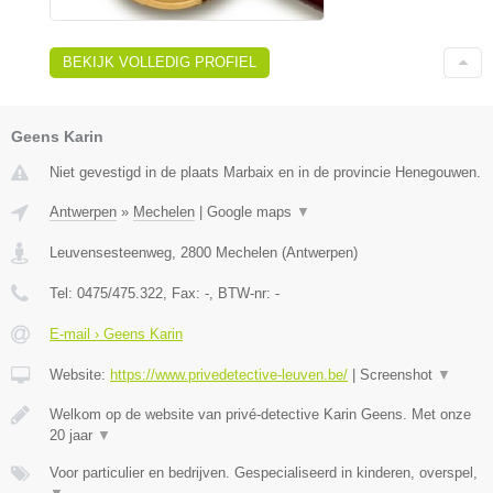
BEKIJK VOLLEDIG PROFIEL
Geens Karin
Niet gevestigd in de plaats Marbaix en in de provincie Henegouwen.
Antwerpen
»
Mechelen
|
Google maps
▼
Leuvensesteenweg
,
2800
Mechelen
(
Antwerpen
)
Tel:
0475/475.322
, Fax:
-
, BTW-nr:
-
E-mail › Geens Karin
Website:
https://www.privedetective-leuven.be/
|
Screenshot
▼
Welkom op de website van privé-detective Karin Geens. Met onze
20 jaar
▼
Voor particulier en bedrijven. Gespecialiseerd in kinderen, overspel,