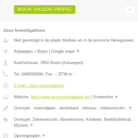
BEKIJK VOLLEDIG PROFIEL
Joco Investigations
Niet gevestigd in de plaats Marbaix en in de provincie Henegouwen.
Antwerpen
»
Boom
|
Google maps
▼
Kerkhofstraat
,
2850
Boom
(
Antwerpen
)
Tel:
0468583694
, Fax:
-
, BTW-nr:
-
E-mail › Joco Investigations
Website:
http://www.joco-investigations.be
|
Screenshot
▼
Overspel , vreemdgaan , alimentatie , ontrouw , ziekteverzuim ,
▼
Overspel, Ziekteverzuim, Absenteïsme, Kinderen, Bedrijfsdiefstal,
Mystery
▼
Openingstijden
▼