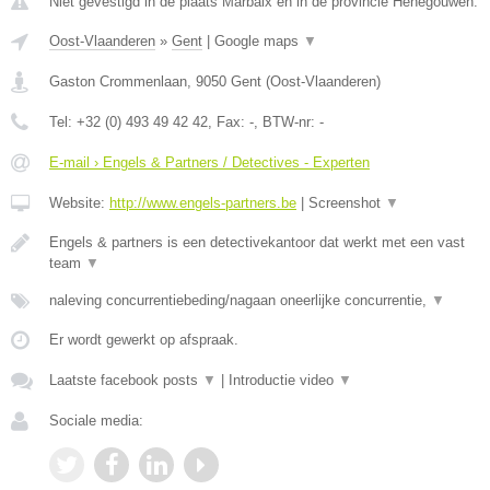
Niet gevestigd in de plaats Marbaix en in de provincie Henegouwen.
Oost-Vlaanderen
»
Gent
|
Google maps
▼
Gaston Crommenlaan
,
9050
Gent
(
Oost-Vlaanderen
)
Tel:
+32 (0) 493 49 42 42
, Fax:
-
, BTW-nr:
-
E-mail › Engels & Partners / Detectives - Experten
Website:
http://www.engels-partners.be
|
Screenshot
▼
Engels & partners is een detectivekantoor dat werkt met een vast
team
▼
naleving concurrentiebeding/nagaan oneerlijke concurrentie,
▼
Er wordt gewerkt op afspraak.
Laatste facebook posts
▼
|
Introductie video
▼
Sociale media: