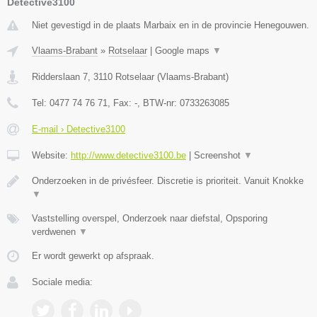
Detective3100
Niet gevestigd in de plaats Marbaix en in de provincie Henegouwen.
Vlaams-Brabant
»
Rotselaar
|
Google maps
▼
Ridderslaan 7
,
3110
Rotselaar
(
Vlaams-Brabant
)
Tel:
0477 74 76 71
, Fax:
-
, BTW-nr:
0733263085
E-mail › Detective3100
Website:
http://www.detective3100.be
|
Screenshot
▼
Onderzoeken in de privésfeer. Discretie is prioriteit. Vanuit Knokke
▼
Vaststelling overspel, Onderzoek naar diefstal, Opsporing
verdwenen
▼
Er wordt gewerkt op afspraak.
Sociale media: