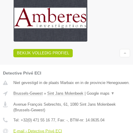
BEKIJK VOLLEDIG PROFIEL
Detective Privé ECI
Niet gevestigd in de plaats Marbaix en in de provincie Henegouwen.
Brussels-Gewest
»
Sint Jans Molenbeek
|
Google maps
▼
Avenue François Sebrechts, 61
,
1080
Sint Jans Molenbeek
(
Brussels-Gewest
)
Tel:
+32(0) 471 55 16 77
, Fax:
-
, BTW-nr:
14.0635.04
E-mail › Detective Privé ECI