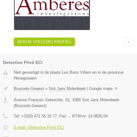
BEKIJK VOLLEDIG PROFIEL
Detective Privé ECI
Niet gevestigd in de plaats Les Bons Villers en in de provincie
Henegouwen.
Brussels-Gewest
»
Sint Jans Molenbeek
|
Google maps
▼
Avenue François Sebrechts, 61
,
1080
Sint Jans Molenbeek
(
Brussels-Gewest
)
Tel:
+32(0) 471 55 16 77
, Fax:
-
, BTW-nr:
14.0635.04
E-mail › Detective Privé ECI