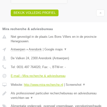
BEKIJK VOLLEDIG PROFIEL
Mira recherche & adviesbureau
Niet gevestigd in de plaats Les Bons Villers en in de provincie
Henegouwen.
Antwerpen
»
Arendonk
|
Google maps
▼
De Valken 24
,
2300
Arendonk
(
Antwerpen
)
Tel:
0031 497 764020
, Fax:
-
, BTW-nr:
-
E-mail › Mira recherche & adviesbureau
Website:
http://www.mira-recherche.nl
|
Screenshot
▼
Als professioneel particulier recherchebureau en adviesbureau
verrichten we
▼
Alimentatie onderzoek, overspel vreemdgaan, verzekeringsfraude,