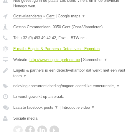
Niet gevestigd in de plaats Les Bons Villers en in de provincie
Henegouwen.
Oost-Vlaanderen
»
Gent
|
Google maps
▼
Gaston Crommenlaan
,
9050
Gent
(
Oost-Vlaanderen
)
Tel:
+32 (0) 493 49 42 42
, Fax:
-
, BTW-nr:
-
E-mail › Engels & Partners / Detectives - Experten
Website:
http://www.engels-partners.be
|
Screenshot
▼
Engels & partners is een detectivekantoor dat werkt met een vast
team
▼
naleving concurrentiebeding/nagaan oneerlijke concurrentie,
▼
Er wordt gewerkt op afspraak.
Laatste facebook posts
▼
|
Introductie video
▼
Sociale media: