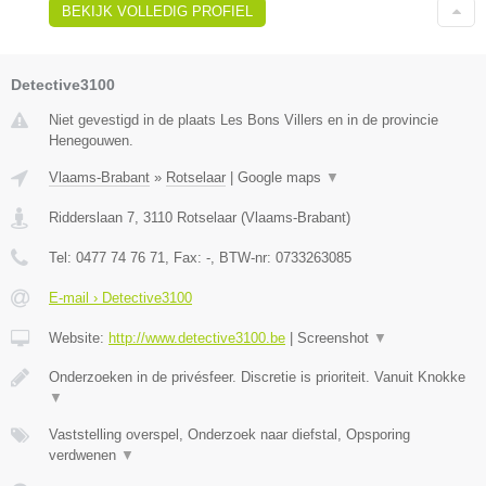
BEKIJK VOLLEDIG PROFIEL
Detective3100
Niet gevestigd in de plaats Les Bons Villers en in de provincie
Henegouwen.
Vlaams-Brabant
»
Rotselaar
|
Google maps
▼
Ridderslaan 7
,
3110
Rotselaar
(
Vlaams-Brabant
)
Tel:
0477 74 76 71
, Fax:
-
, BTW-nr:
0733263085
E-mail › Detective3100
Website:
http://www.detective3100.be
|
Screenshot
▼
Onderzoeken in de privésfeer. Discretie is prioriteit. Vanuit Knokke
▼
Vaststelling overspel, Onderzoek naar diefstal, Opsporing
verdwenen
▼