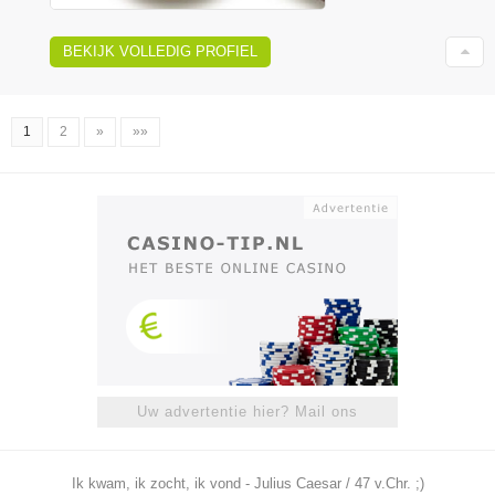
BEKIJK VOLLEDIG PROFIEL
1
2
»
»»
Uw advertentie hier? Mail ons
Ik kwam, ik zocht, ik vond - Julius Caesar / 47 v.Chr. ;)