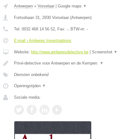
Antwerpen
»
Vorselaar
|
Google maps
▼
Fortsebaan 31
,
2930
Vorselaar
(
Antwerpen
)
Tel:
0032 468 14 56 52
, Fax:
-
, BTW-nr:
-
E-mail › Amberes Investigations
Website:
http://www.amberesdetective.be
|
Screenshot
▼
Privé-detective voor Antwerpen en de Kempen.
▼
Diensten onbekend
Openingstijden
▼
Sociale media: