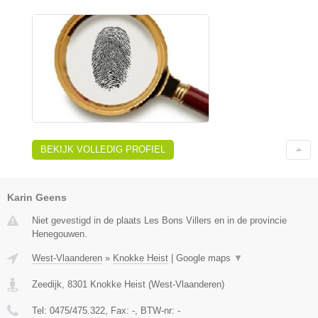
BEKIJK VOLLEDIG PROFIEL
Karin Geens
Niet gevestigd in de plaats Les Bons Villers en in de provincie
Henegouwen.
West-Vlaanderen
»
Knokke Heist
|
Google maps
▼
Zeedijk
,
8301
Knokke Heist
(
West-Vlaanderen
)
Tel:
0475/475.322
, Fax:
-
, BTW-nr:
-