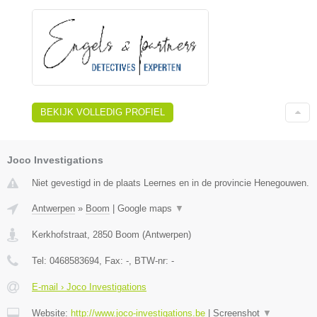
BEKIJK VOLLEDIG PROFIEL
Joco Investigations
Niet gevestigd in de plaats Leernes en in de provincie Henegouwen.
Antwerpen
»
Boom
|
Google maps
▼
Kerkhofstraat
,
2850
Boom
(
Antwerpen
)
Tel:
0468583694
, Fax:
-
, BTW-nr:
-
E-mail › Joco Investigations
Website:
http://www.joco-investigations.be
|
Screenshot
▼