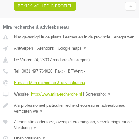
BEKIJK VOLLEDIG PROFIEL
Mira recherche & adviesbureau
Niet gevestigd in de plaats Leernes en in de provincie Henegouwen.
Antwerpen
»
Arendonk
|
Google maps
▼
De Valken 24
,
2300
Arendonk
(
Antwerpen
)
Tel:
0031 497 764020
, Fax:
-
, BTW-nr:
-
E-mail › Mira recherche & adviesbureau
Website:
http://www.mira-recherche.nl
|
Screenshot
▼
Als professioneel particulier recherchebureau en adviesbureau
verrichten we
▼
Alimentatie onderzoek, overspel vreemdgaan, verzekeringsfraude,
Verklaring
▼
Openingstijden
▼