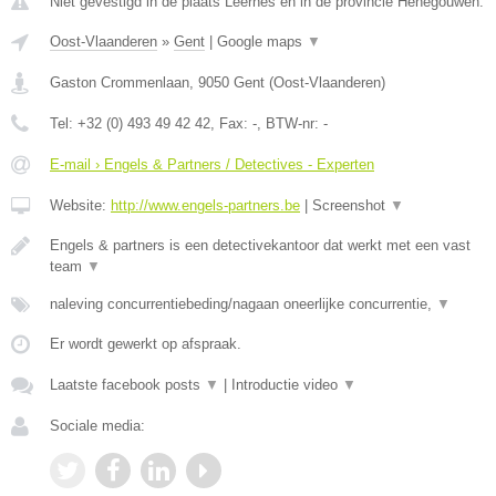
Niet gevestigd in de plaats Leernes en in de provincie Henegouwen.
Oost-Vlaanderen
»
Gent
|
Google maps
▼
Gaston Crommenlaan
,
9050
Gent
(
Oost-Vlaanderen
)
Tel:
+32 (0) 493 49 42 42
, Fax:
-
, BTW-nr:
-
E-mail › Engels & Partners / Detectives - Experten
Website:
http://www.engels-partners.be
|
Screenshot
▼
Engels & partners is een detectivekantoor dat werkt met een vast
team
▼
naleving concurrentiebeding/nagaan oneerlijke concurrentie,
▼
Er wordt gewerkt op afspraak.
Laatste facebook posts
▼
|
Introductie video
▼
Sociale media: