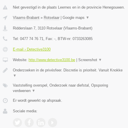
Niet gevestigd in de plaats Leernes en in de provincie Henegouwen.
Vlaams-Brabant
»
Rotselaar
|
Google maps
▼
Ridderslaan 7
,
3110
Rotselaar
(
Vlaams-Brabant
)
Tel:
0477 74 76 71
, Fax:
-
, BTW-nr:
0733263085
E-mail › Detective3100
Website:
http://www.detective3100.be
|
Screenshot
▼
Onderzoeken in de privésfeer. Discretie is prioriteit. Vanuit Knokke
▼
Vaststelling overspel, Onderzoek naar diefstal, Opsporing
verdwenen
▼
Er wordt gewerkt op afspraak.
Sociale media: