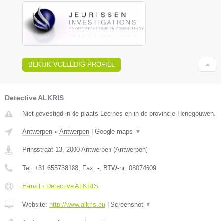
BEKIJK VOLLEDIG PROFIEL
Detective ALKRIS
Niet gevestigd in de plaats Leernes en in de provincie Henegouwen.
Antwerpen
»
Antwerpen
|
Google maps
▼
Prinsstraat 13
,
2000
Antwerpen
(
Antwerpen
)
Tel:
+31.655738188
, Fax:
-
, BTW-nr:
08074609
E-mail › Detective ALKRIS
Website:
http://www.alkris.eu
|
Screenshot
▼