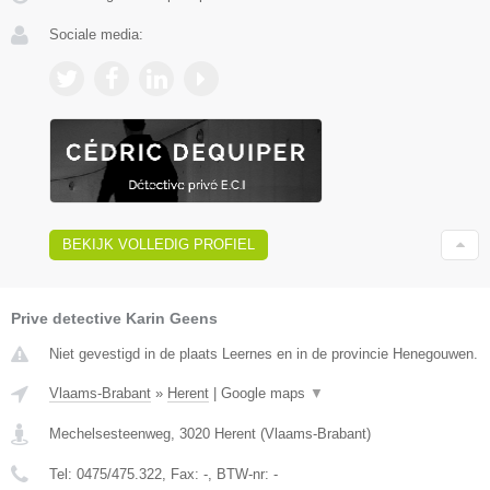
Sociale media:
BEKIJK VOLLEDIG PROFIEL
Prive detective Karin Geens
Niet gevestigd in de plaats Leernes en in de provincie Henegouwen.
Vlaams-Brabant
»
Herent
|
Google maps
▼
Mechelsesteenweg
,
3020
Herent
(
Vlaams-Brabant
)
Tel:
0475/475.322
, Fax:
-
, BTW-nr:
-