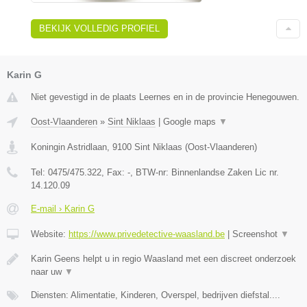
BEKIJK VOLLEDIG PROFIEL
Karin G
Niet gevestigd in de plaats Leernes en in de provincie Henegouwen.
Oost-Vlaanderen
»
Sint Niklaas
|
Google maps
▼
Koningin Astridlaan
,
9100
Sint Niklaas
(
Oost-Vlaanderen
)
Tel:
0475/475.322
, Fax:
-
, BTW-nr:
Binnenlandse Zaken Lic nr.
14.120.09
E-mail › Karin G
Website:
https://www.privedetective-waasland.be
|
Screenshot
▼
Karin Geens helpt u in regio Waasland met een discreet onderzoek
naar uw
▼
Diensten: Alimentatie, Kinderen, Overspel, bedrijven diefstal....