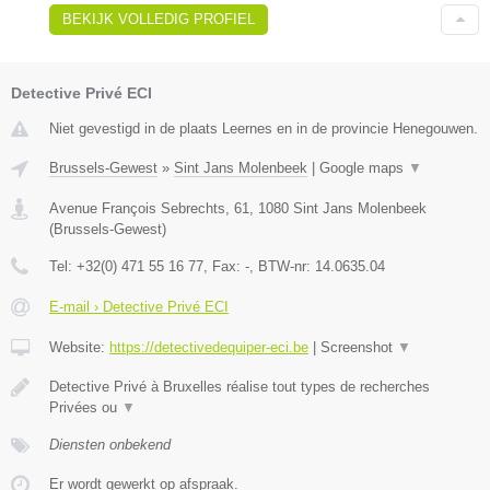
BEKIJK VOLLEDIG PROFIEL
Detective Privé ECI
Niet gevestigd in de plaats Leernes en in de provincie Henegouwen.
Brussels-Gewest
»
Sint Jans Molenbeek
|
Google maps
▼
Avenue François Sebrechts, 61
,
1080
Sint Jans Molenbeek
(
Brussels-Gewest
)
Tel:
+32(0) 471 55 16 77
, Fax:
-
, BTW-nr:
14.0635.04
E-mail › Detective Privé ECI
Website:
https://detectivedequiper-eci.be
|
Screenshot
▼
Detective Privé à Bruxelles réalise tout types de recherches
Privées ou
▼
Diensten onbekend
Er wordt gewerkt op afspraak.