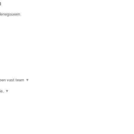
n
 Henegouwen.
 een vast team
▼
ie,
▼