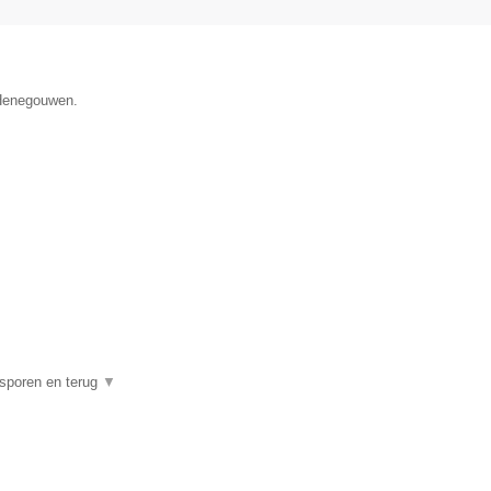
 Henegouwen.
psporen en terug
▼