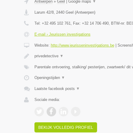
Antwerpen
»
Geel
|
Google maps
▼
Larum 42/8
,
2440
Geel
(
Antwerpen
)
Tel:
+32 495 102 761
, Fax:
+32 14 706 490
, BTW-nr:
BE0
E-mail › Jeurissen investigations
Website:
http://www.jeurisseninvestigations.be
|
Screens
privedetective
▼
Parentale ontvoering, stalking/ pesterijen, zwartwerk/ dit
Openingstijden
▼
Laatste facebook posts
▼
Sociale media:
BEKIJK VOLLEDIG PROFIEL