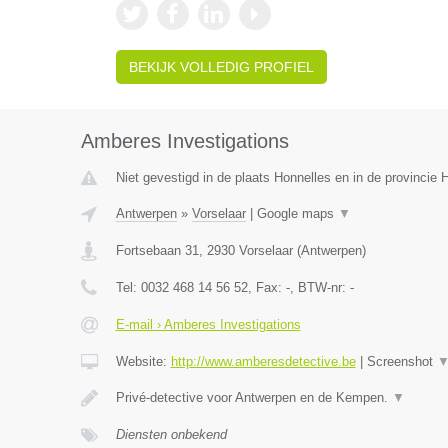
BEKIJK VOLLEDIG PROFIEL
Amberes Investigations
Niet gevestigd in de plaats Honnelles en in de provincie
Antwerpen
»
Vorselaar
|
Google maps
▼
Fortsebaan 31
,
2930
Vorselaar
(
Antwerpen
)
Tel:
0032 468 14 56 52
, Fax:
-
, BTW-nr:
-
E-mail › Amberes Investigations
Website:
http://www.amberesdetective.be
|
Screenshot
Privé-detective voor Antwerpen en de Kempen.
▼
Diensten onbekend