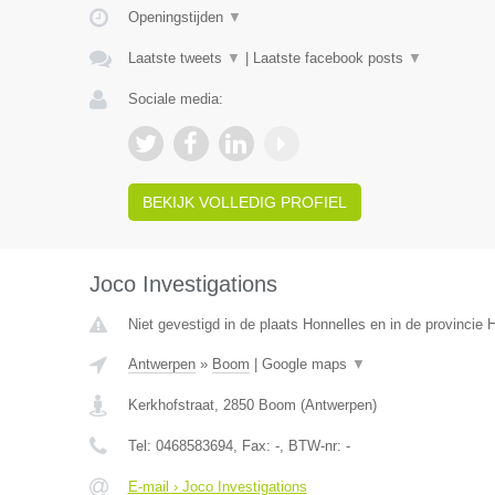
Openingstijden
▼
Laatste tweets
▼
|
Laatste facebook posts
▼
Sociale media:
BEKIJK VOLLEDIG PROFIEL
Joco Investigations
Niet gevestigd in de plaats Honnelles en in de provincie
Antwerpen
»
Boom
|
Google maps
▼
Kerkhofstraat
,
2850
Boom
(
Antwerpen
)
Tel:
0468583694
, Fax:
-
, BTW-nr:
-
E-mail › Joco Investigations