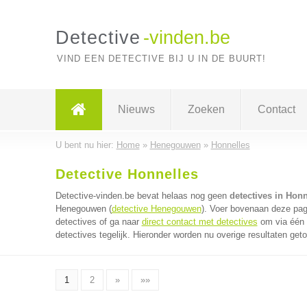
Detective
-vinden.be
VIND EEN DETECTIVE BIJ U IN DE BUURT!
Nieuws
Zoeken
Contact
U bent nu hier:
Home
»
Henegouwen
»
Honnelles
Detective Honnelles
Detective-vinden.be bevat helaas nog geen
detectives in Honn
Henegouwen (
detective Henegouwen
). Voer bovenaan deze pagi
detectives of ga naar
direct contact met detectives
om via één 
detectives tegelijk. Hieronder worden nu overige resultaten get
1
2
»
»»