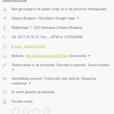
Detective3100
Niet gevestigd in de plaats Graty en in de provincie Henegouwen.
Vlaams-Brabant
»
Rotselaar
|
Google maps
▼
Ridderslaan 7
,
3110
Rotselaar
(
Vlaams-Brabant
)
Tel:
0477 74 76 71
, Fax:
-
, BTW-nr:
0733263085
E-mail › Detective3100
Website:
http://www.detective3100.be
|
Screenshot
▼
Onderzoeken in de privésfeer. Discretie is prioriteit. Vanuit Knokke
▼
Vaststelling overspel, Onderzoek naar diefstal, Opsporing
verdwenen
▼
Er wordt gewerkt op afspraak.
Sociale media: