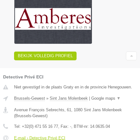
BEKIJK VOLLEDIG PROFIEL
Detective Privé ECI
Niet gevestigd in de plaats Graty en in de provincie Henegouwen.
Brussels-Gewest
»
Sint Jans Molenbeek
|
Google maps
▼
Avenue François Sebrechts, 61
,
1080
Sint Jans Molenbeek
(
Brussels-Gewest
)
Tel:
+32(0) 471 55 16 77
, Fax:
-
, BTW-nr:
14.0635.04
E-mail › Detective Privé ECI