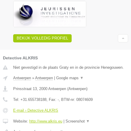
BEKIJK VOLLEDIG PROFIEL
Detective ALKRIS
Niet gevestigd in de plaats Graty en in de provincie Henegouwen.
Antwerpen
»
Antwerpen
|
Google maps
▼
Prinsstraat 13
,
2000
Antwerpen
(
Antwerpen
)
Tel:
+31.655738188
, Fax:
-
, BTW-nr:
08074609
E-mail › Detective ALKRIS
Website:
http://www.alkris.eu
|
Screenshot
▼