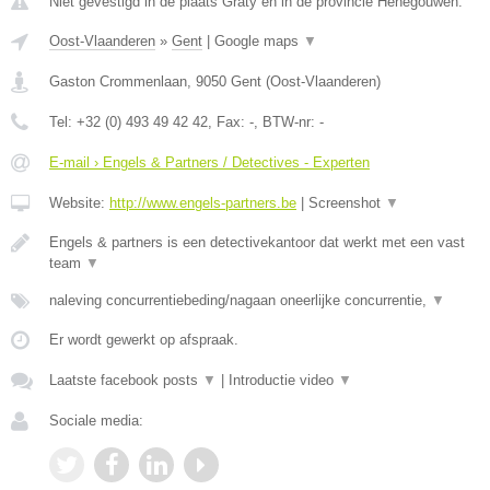
Niet gevestigd in de plaats Graty en in de provincie Henegouwen.
Oost-Vlaanderen
»
Gent
|
Google maps
▼
Gaston Crommenlaan
,
9050
Gent
(
Oost-Vlaanderen
)
Tel:
+32 (0) 493 49 42 42
, Fax:
-
, BTW-nr:
-
E-mail › Engels & Partners / Detectives - Experten
Website:
http://www.engels-partners.be
|
Screenshot
▼
Engels & partners is een detectivekantoor dat werkt met een vast
team
▼
naleving concurrentiebeding/nagaan oneerlijke concurrentie,
▼
Er wordt gewerkt op afspraak.
Laatste facebook posts
▼
|
Introductie video
▼
Sociale media: