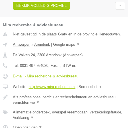
BEKIJK VOLLEDIG PROFIEL
Mira recherche & adviesbureau
Niet gevestigd in de plaats Graty en in de provincie Henegouwen.
Antwerpen
»
Arendonk
|
Google maps
▼
De Valken 24
,
2300
Arendonk
(
Antwerpen
)
Tel:
0031 497 764020
, Fax:
-
, BTW-nr:
-
E-mail › Mira recherche & adviesbureau
Website:
http://www.mira-recherche.nl
|
Screenshot
▼
Als professioneel particulier recherchebureau en adviesbureau
verrichten we
▼
Alimentatie onderzoek, overspel vreemdgaan, verzekeringsfraude,
Verklaring
▼
Openingstijden
▼