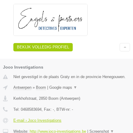
BEKIJK VOLLEDIG PROFIEL
Joco Investigations
Niet gevestigd in de plaats Graty en in de provincie Henegouwen.
Antwerpen
»
Boom
|
Google maps
▼
Kerkhofstraat
,
2850
Boom
(
Antwerpen
)
Tel:
0468583694
, Fax:
-
, BTW-nr:
-
E-mail › Joco Investigations
Website:
http://www.joco-investigations.be
|
Screenshot
▼