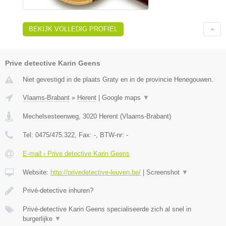
BEKIJK VOLLEDIG PROFIEL
Prive detective Karin Geens
Niet gevestigd in de plaats Graty en in de provincie Henegouwen.
Vlaams-Brabant
»
Herent
|
Google maps
▼
Mechelsesteenweg
,
3020
Herent
(
Vlaams-Brabant
)
Tel:
0475/475.322
, Fax:
-
, BTW-nr:
-
E-mail › Prive detective Karin Geens
Website:
http://privedetective-leuven.be/
|
Screenshot
▼
Privé-detective inhuren?
Privé-detective Karin Geens specialiseerde zich al snel in
burgerlijke
▼