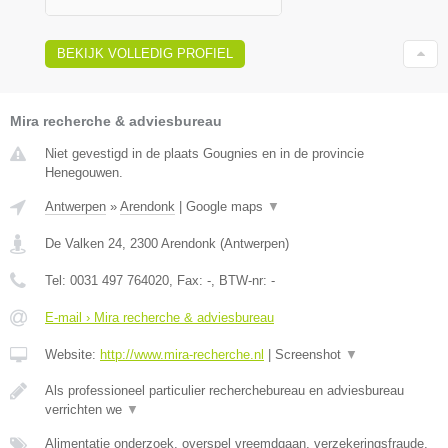
BEKIJK VOLLEDIG PROFIEL
Mira recherche & adviesbureau
Niet gevestigd in de plaats Gougnies en in de provincie
Henegouwen.
Antwerpen
»
Arendonk
|
Google maps
▼
De Valken 24
,
2300
Arendonk
(
Antwerpen
)
Tel:
0031 497 764020
, Fax:
-
, BTW-nr:
-
E-mail › Mira recherche & adviesbureau
Website:
http://www.mira-recherche.nl
|
Screenshot
▼
Als professioneel particulier recherchebureau en adviesbureau
verrichten we
▼
Alimentatie onderzoek, overspel vreemdgaan, verzekeringsfraude,