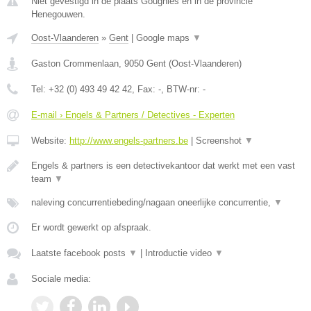
Niet gevestigd in de plaats Gougnies en in de provincie
Henegouwen.
Oost-Vlaanderen
»
Gent
|
Google maps
▼
Gaston Crommenlaan
,
9050
Gent
(
Oost-Vlaanderen
)
Tel:
+32 (0) 493 49 42 42
, Fax:
-
, BTW-nr:
-
E-mail › Engels & Partners / Detectives - Experten
Website:
http://www.engels-partners.be
|
Screenshot
▼
Engels & partners is een detectivekantoor dat werkt met een vast
team
▼
naleving concurrentiebeding/nagaan oneerlijke concurrentie,
▼
Er wordt gewerkt op afspraak.
Laatste facebook posts
▼
|
Introductie video
▼
Sociale media: