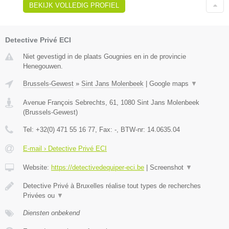
BEKIJK VOLLEDIG PROFIEL
Detective Privé ECI
Niet gevestigd in de plaats Gougnies en in de provincie
Henegouwen.
Brussels-Gewest
»
Sint Jans Molenbeek
|
Google maps
▼
Avenue François Sebrechts, 61
,
1080
Sint Jans Molenbeek
(
Brussels-Gewest
)
Tel:
+32(0) 471 55 16 77
, Fax:
-
, BTW-nr:
14.0635.04
E-mail › Detective Privé ECI
Website:
https://detectivedequiper-eci.be
|
Screenshot
▼
Detective Privé à Bruxelles réalise tout types de recherches
Privées ou
▼
Diensten onbekend