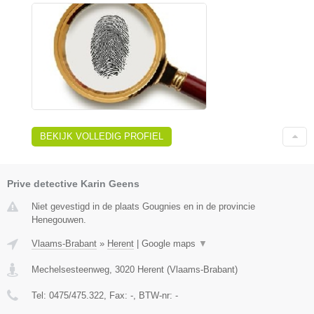
BEKIJK VOLLEDIG PROFIEL
Prive detective Karin Geens
Niet gevestigd in de plaats Gougnies en in de provincie
Henegouwen.
Vlaams-Brabant
»
Herent
|
Google maps
▼
Mechelsesteenweg
,
3020
Herent
(
Vlaams-Brabant
)
Tel:
0475/475.322
, Fax:
-
, BTW-nr:
-