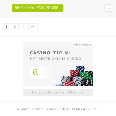
BEKIJK VOLLEDIG PROFIEL
1
2
»
»»
Uw advertentie hier? Mail ons
Ik kwam, ik zocht, ik vond - Julius Caesar / 47 v.Chr. ;)