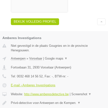
BEKIJK VOLLEDIG PROFIEL
Amberes Investigations
Niet gevestigd in de plaats Gougnies en in de provincie
Henegouwen.
Antwerpen
»
Vorselaar
|
Google maps
▼
Fortsebaan 31
,
2930
Vorselaar
(
Antwerpen
)
Tel:
0032 468 14 56 52
, Fax:
-
, BTW-nr:
-
E-mail › Amberes Investigations
Website:
http://www.amberesdetective.be
|
Screenshot
▼
Privé-detective voor Antwerpen en de Kempen.
▼