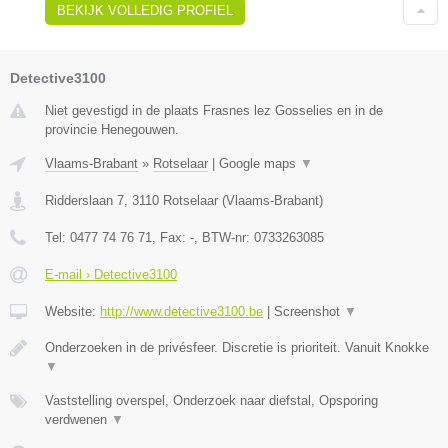
BEKIJK VOLLEDIG PROFIEL
Detective3100
Niet gevestigd in de plaats Frasnes lez Gosselies en in de
provincie Henegouwen.
Vlaams-Brabant
»
Rotselaar
|
Google maps
▼
Ridderslaan 7
,
3110
Rotselaar
(
Vlaams-Brabant
)
Tel:
0477 74 76 71
, Fax:
-
, BTW-nr:
0733263085
E-mail › Detective3100
Website:
http://www.detective3100.be
|
Screenshot
▼
Onderzoeken in de privésfeer. Discretie is prioriteit. Vanuit Knokke
▼
Vaststelling overspel, Onderzoek naar diefstal, Opsporing
verdwenen
▼