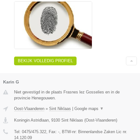
BEKIJK VOLLEDIG PROFIEL
Karin G
Niet gevestigd in de plaats Frasnes lez Gosselies en in de
provincie Henegouwen.
Oost-Vlaanderen
»
Sint Niklaas
|
Google maps
▼
Koningin Astridlaan
,
9100
Sint Niklaas
(
Oost-Vlaanderen
)
Tel:
0475/475.322
, Fax:
-
, BTW-nr:
Binnenlandse Zaken Lic nr.
14.120.09