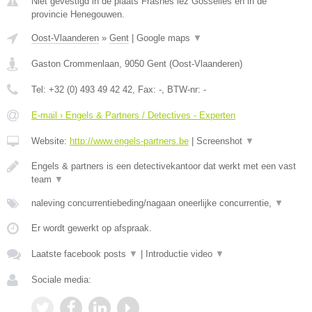
Niet gevestigd in de plaats Frasnes lez Gosselies en in de
provincie Henegouwen.
Oost-Vlaanderen
»
Gent
|
Google maps
▼
Gaston Crommenlaan
,
9050
Gent
(
Oost-Vlaanderen
)
Tel:
+32 (0) 493 49 42 42
, Fax:
-
, BTW-nr:
-
E-mail › Engels & Partners / Detectives - Experten
Website:
http://www.engels-partners.be
|
Screenshot
▼
Engels & partners is een detectivekantoor dat werkt met een vast
team
▼
naleving concurrentiebeding/nagaan oneerlijke concurrentie,
▼
Er wordt gewerkt op afspraak.
Laatste facebook posts
▼
|
Introductie video
▼
Sociale media: