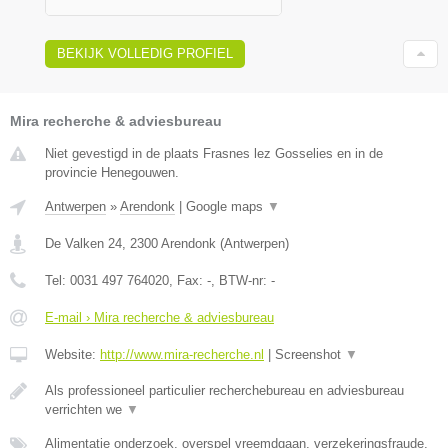
BEKIJK VOLLEDIG PROFIEL
Mira recherche & adviesbureau
Niet gevestigd in de plaats Frasnes lez Gosselies en in de
provincie Henegouwen.
Antwerpen
»
Arendonk
|
Google maps
▼
De Valken 24
,
2300
Arendonk
(
Antwerpen
)
Tel:
0031 497 764020
, Fax:
-
, BTW-nr:
-
E-mail › Mira recherche & adviesbureau
Website:
http://www.mira-recherche.nl
|
Screenshot
▼
Als professioneel particulier recherchebureau en adviesbureau
verrichten we
▼
Alimentatie onderzoek, overspel vreemdgaan, verzekeringsfraude,