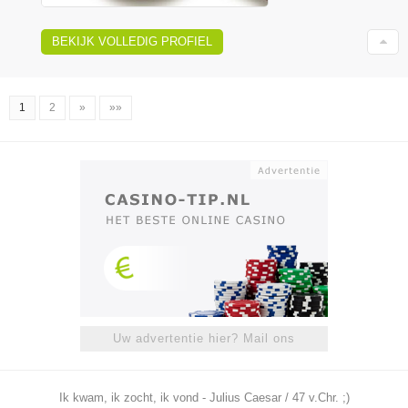
BEKIJK VOLLEDIG PROFIEL
1
2
»
»»
Uw advertentie hier? Mail ons
Ik kwam, ik zocht, ik vond - Julius Caesar / 47 v.Chr. ;)