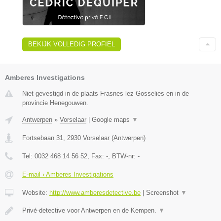
BEKIJK VOLLEDIG PROFIEL
Amberes Investigations
Niet gevestigd in de plaats Frasnes lez Gosselies en in de
provincie Henegouwen.
Antwerpen
»
Vorselaar
|
Google maps
▼
Fortsebaan 31
,
2930
Vorselaar
(
Antwerpen
)
Tel:
0032 468 14 56 52
, Fax:
-
, BTW-nr:
-
E-mail › Amberes Investigations
Website:
http://www.amberesdetective.be
|
Screenshot
▼
Privé-detective voor Antwerpen en de Kempen.
▼