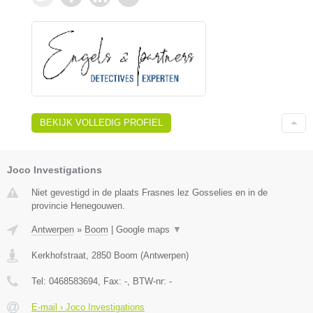
BEKIJK VOLLEDIG PROFIEL
Joco Investigations
Niet gevestigd in de plaats Frasnes lez Gosselies en in de
provincie Henegouwen.
Antwerpen
»
Boom
|
Google maps
▼
Kerkhofstraat
,
2850
Boom
(
Antwerpen
)
Tel:
0468583694
, Fax:
-
, BTW-nr:
-
E-mail › Joco Investigations