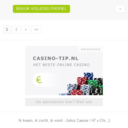
BEKIJK VOLLEDIG PROFIEL
1
2
»
»»
Uw advertentie hier? Mail ons
Ik kwam, ik zocht, ik vond - Julius Caesar / 47 v.Chr. ;)