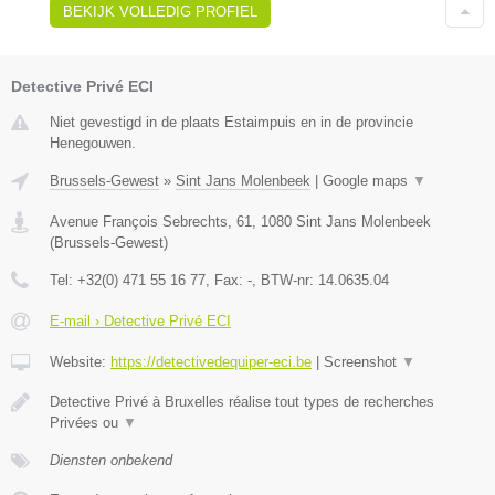
BEKIJK VOLLEDIG PROFIEL
Detective Privé ECI
Niet gevestigd in de plaats Estaimpuis en in de provincie
Henegouwen.
Brussels-Gewest
»
Sint Jans Molenbeek
|
Google maps
▼
Avenue François Sebrechts, 61
,
1080
Sint Jans Molenbeek
(
Brussels-Gewest
)
Tel:
+32(0) 471 55 16 77
, Fax:
-
, BTW-nr:
14.0635.04
E-mail › Detective Privé ECI
Website:
https://detectivedequiper-eci.be
|
Screenshot
▼
Detective Privé à Bruxelles réalise tout types de recherches
Privées ou
▼
Diensten onbekend