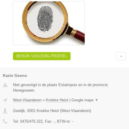
BEKIJK VOLLEDIG PROFIEL
Karin Geens
Niet gevestigd in de plaats Estaimpuis en in de provincie
Henegouwen.
West-Vlaanderen
»
Knokke Heist
|
Google maps
▼
Zeedijk
,
8301
Knokke Heist
(
West-Vlaanderen
)
Tel:
0475/475.322
, Fax:
-
, BTW-nr:
-