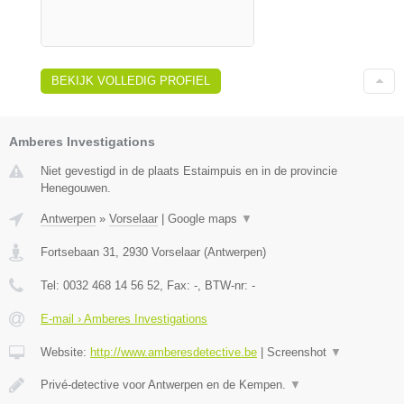
BEKIJK VOLLEDIG PROFIEL
Amberes Investigations
Niet gevestigd in de plaats Estaimpuis en in de provincie
Henegouwen.
Antwerpen
»
Vorselaar
|
Google maps
▼
Fortsebaan 31
,
2930
Vorselaar
(
Antwerpen
)
Tel:
0032 468 14 56 52
, Fax:
-
, BTW-nr:
-
E-mail › Amberes Investigations
Website:
http://www.amberesdetective.be
|
Screenshot
▼
Privé-detective voor Antwerpen en de Kempen.
▼