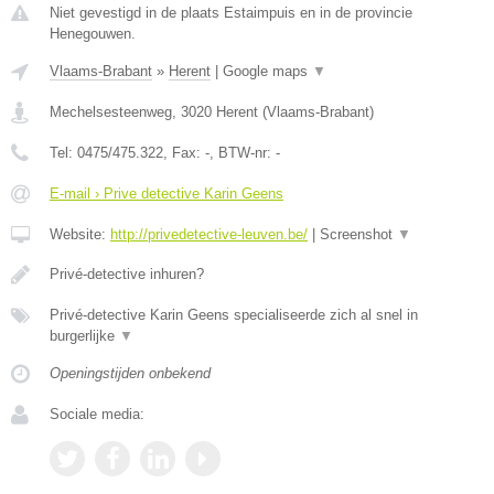
Niet gevestigd in de plaats Estaimpuis en in de provincie
Henegouwen.
Vlaams-Brabant
»
Herent
|
Google maps
▼
Mechelsesteenweg
,
3020
Herent
(
Vlaams-Brabant
)
Tel:
0475/475.322
, Fax:
-
, BTW-nr:
-
E-mail › Prive detective Karin Geens
Website:
http://privedetective-leuven.be/
|
Screenshot
▼
Privé-detective inhuren?
Privé-detective Karin Geens specialiseerde zich al snel in
burgerlijke
▼
Openingstijden onbekend
Sociale media: