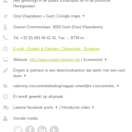
Niet gevestigd in de plaats Estaimpuis en in de provincie
Henegouwen.
Oost-Vlaanderen
»
Gent
|
Google maps
▼
Gaston Crommenlaan
,
9050
Gent
(
Oost-Vlaanderen
)
Tel:
+32 (0) 493 49 42 42
, Fax:
-
, BTW-nr:
-
E-mail › Engels & Partners / Detectives - Experten
Website:
http://www.engels-partners.be
|
Screenshot
▼
Engels & partners is een detectivekantoor dat werkt met een vast
team
▼
naleving concurrentiebeding/nagaan oneerlijke concurrentie,
▼
Er wordt gewerkt op afspraak.
Laatste facebook posts
▼
|
Introductie video
▼
Sociale media: