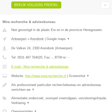
BEKIJK VOLLEDIG PROFIEL
Mira recherche & adviesbureau
Niet gevestigd in de plaats Ere en in de provincie Henegouwen.
Antwerpen
»
Arendonk
|
Google maps
▼
De Valken 24
,
2300
Arendonk
(
Antwerpen
)
Tel:
0031 497 764020
, Fax:
-
, BTW-nr:
-
E-mail › Mira recherche & adviesbureau
Website:
http://www.mira-recherche.nl
|
Screenshot
▼
Als professioneel particulier recherchebureau en adviesbureau
verrichten we
▼
Alimentatie onderzoek, overspel vreemdgaan, verzekeringsfraude,
Verklaring
▼
Openingstijden
▼