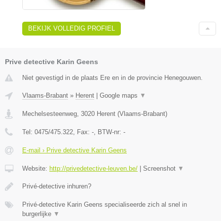
BEKIJK VOLLEDIG PROFIEL
Prive detective Karin Geens
Niet gevestigd in de plaats Ere en in de provincie Henegouwen.
Vlaams-Brabant
»
Herent
|
Google maps
▼
Mechelsesteenweg
,
3020
Herent
(
Vlaams-Brabant
)
Tel:
0475/475.322
, Fax:
-
, BTW-nr:
-
E-mail › Prive detective Karin Geens
Website:
http://privedetective-leuven.be/
|
Screenshot
▼
Privé-detective inhuren?
Privé-detective Karin Geens specialiseerde zich al snel in
burgerlijke
▼