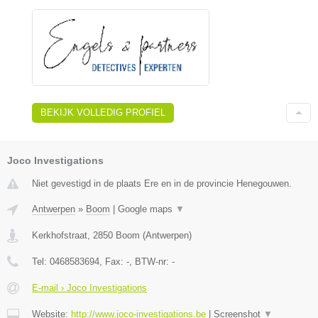
BEKIJK VOLLEDIG PROFIEL
Joco Investigations
Niet gevestigd in de plaats Ere en in de provincie Henegouwen.
Antwerpen
»
Boom
|
Google maps
▼
Kerkhofstraat
,
2850
Boom
(
Antwerpen
)
Tel:
0468583694
, Fax:
-
, BTW-nr:
-
E-mail › Joco Investigations
Website:
http://www.joco-investigations.be
|
Screenshot
▼