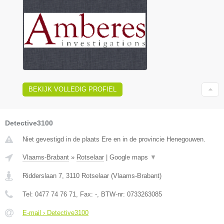
BEKIJK VOLLEDIG PROFIEL
Detective3100
Niet gevestigd in de plaats Ere en in de provincie Henegouwen.
Vlaams-Brabant
»
Rotselaar
|
Google maps
▼
Ridderslaan 7
,
3110
Rotselaar
(
Vlaams-Brabant
)
Tel:
0477 74 76 71
, Fax:
-
, BTW-nr:
0733263085
E-mail › Detective3100