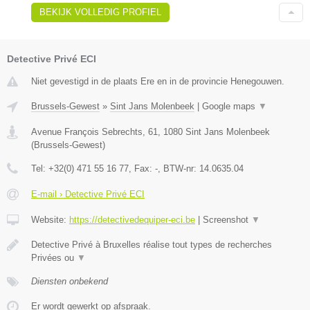
BEKIJK VOLLEDIG PROFIEL
Detective Privé ECI
Niet gevestigd in de plaats Ere en in de provincie Henegouwen.
Brussels-Gewest
»
Sint Jans Molenbeek
|
Google maps
▼
Avenue François Sebrechts, 61
,
1080
Sint Jans Molenbeek
(
Brussels-Gewest
)
Tel:
+32(0) 471 55 16 77
, Fax:
-
, BTW-nr:
14.0635.04
E-mail › Detective Privé ECI
Website:
https://detectivedequiper-eci.be
|
Screenshot
▼
Detective Privé à Bruxelles réalise tout types de recherches
Privées ou
▼
Diensten onbekend
Er wordt gewerkt op afspraak.