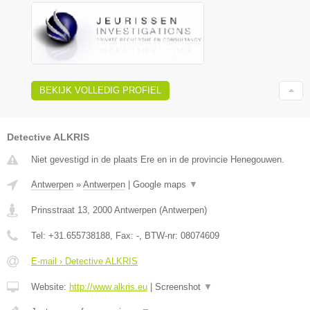
BEKIJK VOLLEDIG PROFIEL
Detective ALKRIS
Niet gevestigd in de plaats Ere en in de provincie Henegouwen.
Antwerpen
»
Antwerpen
|
Google maps
▼
Prinsstraat 13
,
2000
Antwerpen
(
Antwerpen
)
Tel:
+31.655738188
, Fax:
-
, BTW-nr:
08074609
E-mail › Detective ALKRIS
Website:
http://www.alkris.eu
|
Screenshot
▼