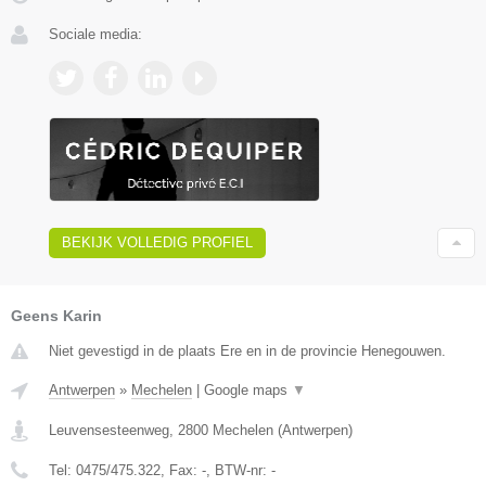
Sociale media:
BEKIJK VOLLEDIG PROFIEL
Geens Karin
Niet gevestigd in de plaats Ere en in de provincie Henegouwen.
Antwerpen
»
Mechelen
|
Google maps
▼
Leuvensesteenweg
,
2800
Mechelen
(
Antwerpen
)
Tel:
0475/475.322
, Fax:
-
, BTW-nr:
-