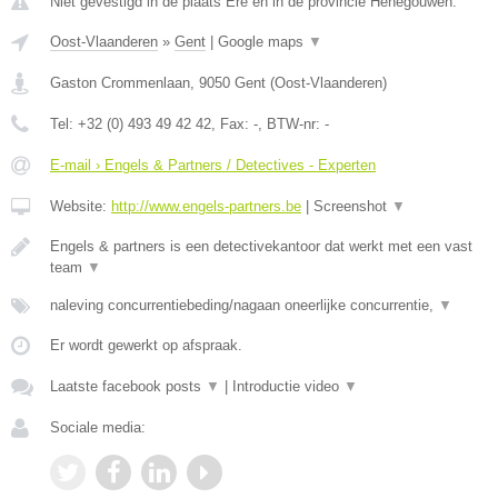
Niet gevestigd in de plaats Ere en in de provincie Henegouwen.
Oost-Vlaanderen
»
Gent
|
Google maps
▼
Gaston Crommenlaan
,
9050
Gent
(
Oost-Vlaanderen
)
Tel:
+32 (0) 493 49 42 42
, Fax:
-
, BTW-nr:
-
E-mail › Engels & Partners / Detectives - Experten
Website:
http://www.engels-partners.be
|
Screenshot
▼
Engels & partners is een detectivekantoor dat werkt met een vast
team
▼
naleving concurrentiebeding/nagaan oneerlijke concurrentie,
▼
Er wordt gewerkt op afspraak.
Laatste facebook posts
▼
|
Introductie video
▼
Sociale media: