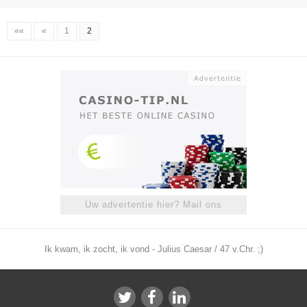
««
«
1
2
Uw advertentie hier? Mail ons
Ik kwam, ik zocht, ik vond - Julius Caesar / 47 v.Chr. ;)