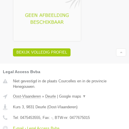
BEKIJK VOLLEDIG PROFIEL
Legal Access Bvba
Niet gevestigd in de plaats Courcelles en in de provincie
Henegouwen.
Oost-Vlaanderen
»
Deurle
|
Google maps
▼
Kurs 3
,
9831
Deurle
(
Oost-Vlaanderen
)
Tel:
0475453555
, Fax:
-
, BTW-nr:
0477675015
E-mail › Legal Access Bvba