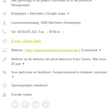
Niet gevestigd in de plaats Courcelles en in de provincie
Henegouwen.
Antwerpen
»
Mechelen
|
Google maps
▼
Leuvensesteenweg
,
2800
Mechelen
(
Antwerpen
)
Tel:
0475/475.322
, Fax:
-
, BTW-nr:
-
E-mail › Geens Karin
Website:
https://www.privedetective-leuven.be/
|
Screenshot
▼
Welkom op de website van privé-detective Karin Geens. Met onze
20 jaar
▼
Voor particulier en bedrijven. Gespecialiseerd in kinderen, overspel,
▼
Openingstijden onbekend
Sociale media: