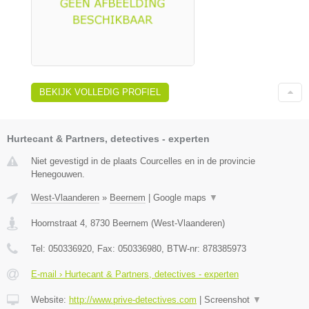
BEKIJK VOLLEDIG PROFIEL
Hurtecant & Partners, detectives - experten
Niet gevestigd in de plaats Courcelles en in de provincie
Henegouwen.
West-Vlaanderen
»
Beernem
|
Google maps
▼
Hoornstraat 4
,
8730
Beernem
(
West-Vlaanderen
)
Tel:
050336920
, Fax:
050336980
, BTW-nr:
878385973
E-mail › Hurtecant & Partners, detectives - experten
Website:
http://www.prive-detectives.com
|
Screenshot
▼