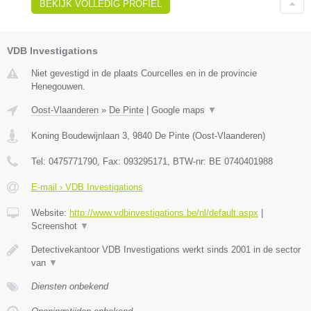
BEKIJK VOLLEDIG PROFIEL
VDB Investigations
Niet gevestigd in de plaats Courcelles en in de provincie
Henegouwen.
Oost-Vlaanderen
»
De Pinte
|
Google maps
▼
Koning Boudewijnlaan 3
,
9840
De Pinte
(
Oost-Vlaanderen
)
Tel:
0475771790
, Fax:
093295171
, BTW-nr:
BE 0740401988
E-mail › VDB Investigations
Website:
http://www.vdbinvestigations.be/nl/default.aspx
|
Screenshot
▼
Detectivekantoor VDB Investigations werkt sinds 2001 in de sector
van
▼
Diensten onbekend