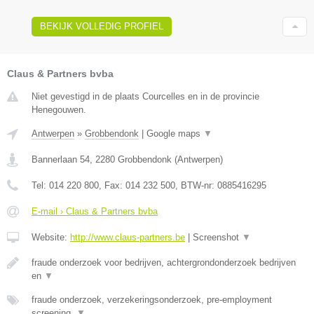
BEKIJK VOLLEDIG PROFIEL
Claus & Partners bvba
Niet gevestigd in de plaats Courcelles en in de provincie
Henegouwen.
Antwerpen
»
Grobbendonk
|
Google maps
▼
Bannerlaan 54
,
2280
Grobbendonk
(
Antwerpen
)
Tel:
014 220 800
, Fax:
014 232 500
, BTW-nr:
0885416295
E-mail › Claus & Partners bvba
Website:
http://www.claus-partners.be
|
Screenshot
▼
fraude onderzoek voor bedrijven, achtergrondonderzoek bedrijven
en
▼
fraude onderzoek, verzekeringsonderzoek, pre-employment
screening,
▼